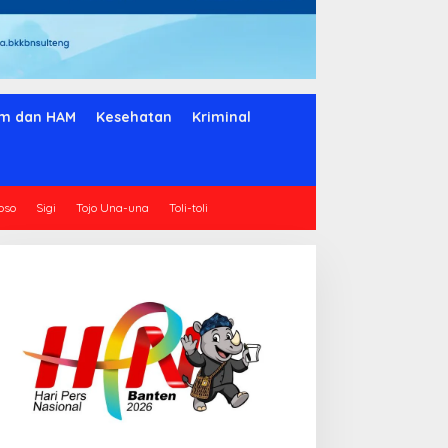
m dan HAM
Kesehatan
Kriminal
oso
Sigi
Tojo Una-una
Toli-toli