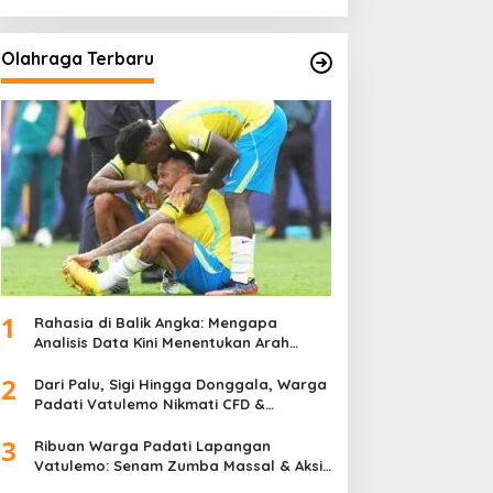
Olahraga Terbaru
1
Rahasia di Balik Angka: Mengapa
Analisis Data Kini Menentukan Arah
Juara Kompetisi Modern
2
Dari Palu, Sigi Hingga Donggala, Warga
Padati Vatulemo Nikmati CFD &
Layanan Gratis Polri
3
Ribuan Warga Padati Lapangan
Vatulemo: Senam Zumba Massal & Aksi
Sosial BAMAG Sulteng Berlangsung