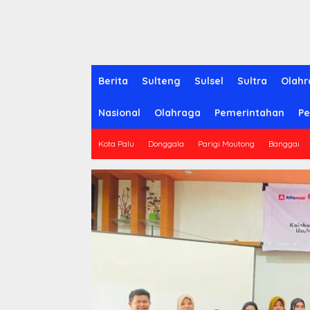
Berita
Sulteng
Sulsel
Sultra
Olahr
Nasional
Olahraga
Pemerintahan
Pe
Kota Palu
Donggala
Parigi Moutong
Banggai