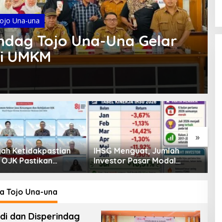
ojo Una-una
indag Tojo Una-Una Gelar
si UMKM
»
enguat, Jumlah
Pembiayaan Tumbuh
K
or Pasar Modal
Positif, Ini Kondisi Terkini
S
30 Juta per Juli
Sektor PVML hingga Juni
P
2026
P
 Tojo Una-una
di dan Disperindag