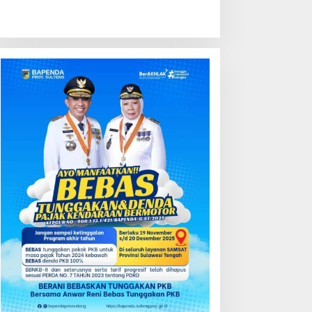
ondisi Perkembangan
Kredit Perbankan Tumbuh
ektor Asuransi,
12,67 Persen, Kualitas Aset
enjaminan dan Dana
dan Ketahanan Modal
ensiun Juni 2026
Tetap Kokoh Juni 2026