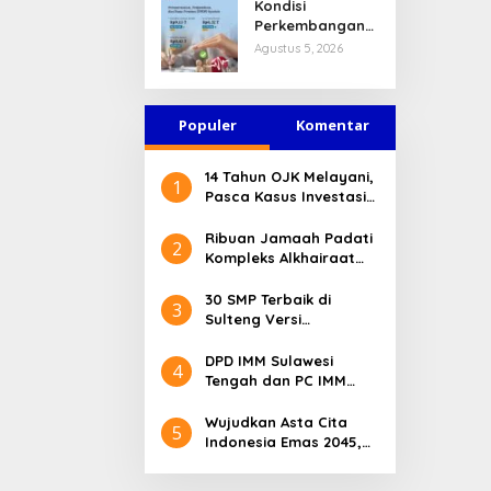
Kondisi
Perkembangan
Sektor Asuransi,
Agustus 5, 2026
Penjaminan dan
Dana Pensiun
Juni 2026
Populer
Komentar
14 Tahun OJK Melayani,
1
Pasca Kasus Investasi
Bodong Masyarakat
Sulteng Menilai Peran
Ribuan Jamaah Padati
2
OJK Sangat Penting
Kompleks Alkhairaat
Pusat, Banyak Tokoh
Nasional dan Daerah
30 SMP Terbaik di
3
Hadir
Sulteng Versi
Kemendikdasmen 2026
DPD IMM Sulawesi
4
Tengah dan PC IMM
Palu Apresiasi Dedikasi
Mantan Kapolresta
Wujudkan Asta Cita
5
Palu
Indonesia Emas 2045,
Bupati Donggala
Luncurkan Program