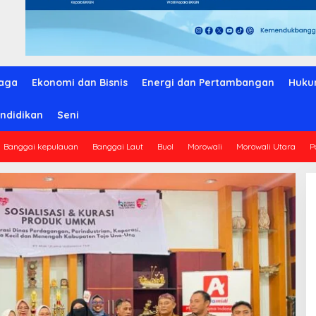
aga
Ekonomi dan Bisnis
Energi dan Pertambangan
Huku
ndidikan
Seni
Banggai kepulauan
Banggai Laut
Buol
Morowali
Morowali Utara
P