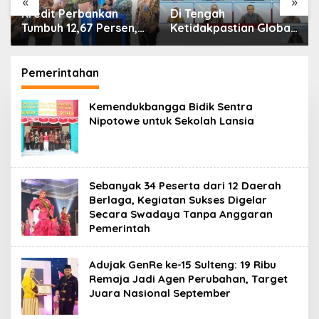
«
»
Di Tengah
IHSG Menguat, Jumlah
Ketidakpastian Global,
Investor Pasar Modal
OJK Pastikan
Tembus 30 Juta per
Stabilitas Sektor Jasa
Juli 2026
Keuangan Tetap
Pemerintahan
Terjaga
Kemendukbangga Bidik Sentra
Nipotowe untuk Sekolah Lansia
Sebanyak 34 Peserta dari 12 Daerah
Berlaga, Kegiatan Sukses Digelar
Secara Swadaya Tanpa Anggaran
Pemerintah
Adujak GenRe ke-15 Sulteng: 19 Ribu
Remaja Jadi Agen Perubahan, Target
Juara Nasional September