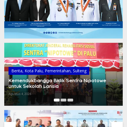
Berita
,
Pemerintahan
,
Sulteng
Sebanyak 34 Peserta dari 12 Daerah Berlaga,
Kegiatan Sukses Digelar Secara Swadaya
Tanpa Anggaran Pemerintah
Juli 25, 2026