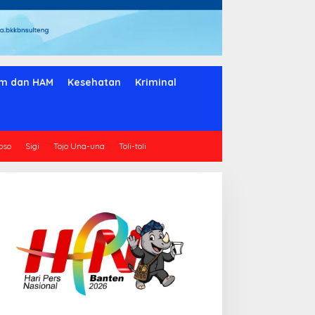
m dan HAM
Kesehatan
Kriminal
oso
Sigi
Tojo Una-una
Toli-toli