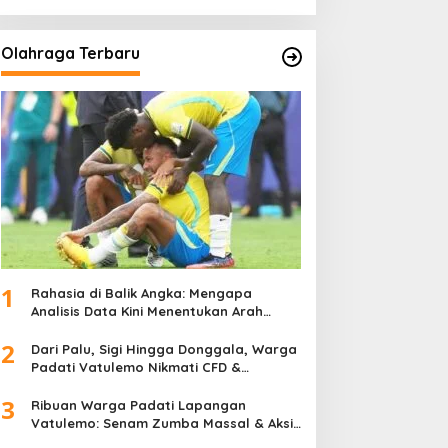
Olahraga Terbaru
1
Rahasia di Balik Angka: Mengapa
Analisis Data Kini Menentukan Arah
Juara Kompetisi Modern
2
Dari Palu, Sigi Hingga Donggala, Warga
Padati Vatulemo Nikmati CFD &
Layanan Gratis Polri
3
Ribuan Warga Padati Lapangan
Vatulemo: Senam Zumba Massal & Aksi
Sosial BAMAG Sulteng Berlangsung