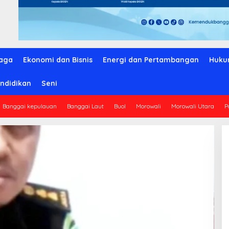
aga
Ekonomi dan Bisnis
Energi dan Pertambangan
Huku
ndidikan
Seni
Banggai kepulauan
Banggai Laut
Buol
Morowali
Morowali Utara
P