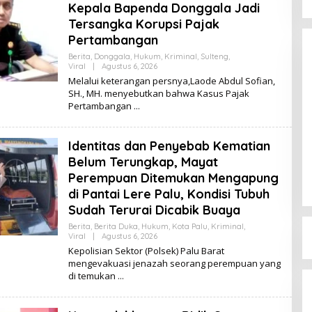
Kepala Bapenda Donggala Jadi
Tersangka Korupsi Pajak
Pertambangan
Berita
,
Donggala
,
Hukum
,
Kriminal
,
Sulteng
,
Viral
|
Agustus 6, 2026
O
L
Melalui keterangan persnya,Laode Abdul Sofian,
E
SH., MH. menyebutkan bahwa Kasus Pajak
H
Pertambangan
K
I
K
I
Dinamika Memanas, Enam
Identitas dan Penyebab Kematian
Pengurus Inti DPW NasDem
Belum Terungkap, Mayat
Sulteng Ajukan Mundur, Sekretaris:
Di Berita, Politik, Sulteng, Viral
|
Agustus 3, 2026
Perempuan Ditemukan Mengapung
Baru Empat yang Tegas
Menyatakan
di Pantai Lere Palu, Kondisi Tubuh
Sudah Terurai Dicabik Buaya
Berita
,
Berita Duka
,
Hukum
,
Kota Palu
,
Kriminal
,
Viral
|
Agustus 6, 2026
O
L
Kepolisian Sektor (Polsek) Palu Barat
E
mengevakuasi jenazah seorang perempuan yang
H
di temukan
K
I
K
I