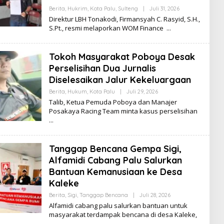
Berita
,
Hukrim
,
Kota Palu
,
Sulteng
|
Juli 31, 2026
O
L
Direktur LBH Tonakodi, Firmansyah C. Rasyid, S.H.,
E
S.Pt., resmi melaporkan WOM Finance
H
K
I
K
Tokoh Masyarakat Poboya Desak
I
Perselisihan Dua Jurnalis
Diselesaikan Jalur Kekeluargaan
Berita
,
Hukum
,
Kota Palu
|
Juli 29, 2026
O
L
Talib, Ketua Pemuda Poboya dan Manajer
E
Posakaya Racing Team minta kasus perselisihan
H
K
I
K
I
Tanggap Bencana Gempa Sigi,
Alfamidi Cabang Palu Salurkan
Bantuan Kemanusiaan ke Desa
Kaleke
Berita
,
Sigi
,
Tanggap Bencana
|
Juli 28, 2026
O
L
Alfamidi cabang palu salurkan bantuan untuk
E
masyarakat terdampak bencana di desa Kaleke,
H
K