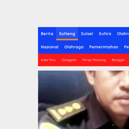
Berita
Sulteng
Sulsel
Sultra
Olahr
Nasional
Olahraga
Pemerintahan
Pe
Kota Palu
Donggala
Parigi Moutong
Banggai