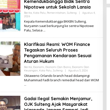
Kemendukbangga Bidik Sentra
Nipotowe untuk Sekolah Lansia
Berita
,
Kota Palu
,
Pemerintahan
,
Sulteng
|
Agustus 4,
2026
O
L
Kepala Kemendukbangga BKKBN Sulteng,
E
Nuryamin saat berkunjung ke sentra Nipotowe
H
Palu, Selasa
K
I
K
I
Klarifikasi Resmi: WOM Finance
Tegaskan Seluruh Proses
Pengamanan Kendaraan Sesuai
Aturan Hukum
Berita
,
Ekonomi
,
Ekonomi Dan Bisnis
,
Ekonomi Dan
Keuangan
,
Kota Palu
,
Sulteng
|
Agustus 3, 2026
O
L
Oktaweno Orlando branch head didampingi
E
Muhammad Fadli branch remedial head dari WOM
H
K
I
K
I
Gadai Ilegal Semakin Menjamur,
OJK Sulteng Ajak Masyarakat
Waspada Jangan Sampai Jadi