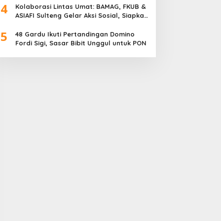
4
Meriah
Kolaborasi Lintas Umat: BAMAG, FKUB &
ASIAFI Sulteng Gelar Aksi Sosial, Siapkan
10.000 Paket Makanan Gratis
5
48 Gardu Ikuti Pertandingan Domino
Fordi Sigi, Sasar Bibit Unggul untuk PON