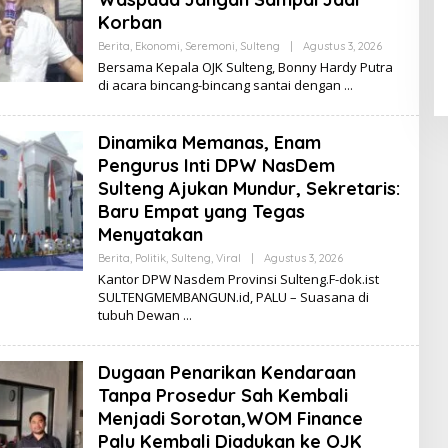
Korban
Berita
,
Ekonomi
,
Seremoni
,
Sulteng
|
Agustus 3, 2026
O
L
Bersama Kepala OJK Sulteng, Bonny Hardy Putra
E
di acara bincang-bincang santai dengan
H
K
I
K
Dinamika Memanas, Enam
I
Pengurus Inti DPW NasDem
Sulteng Ajukan Mundur, Sekretaris:
Baru Empat yang Tegas
Menyatakan
Berita
,
Politik
,
Sulteng
,
Viral
|
Agustus 3, 2026
O
L
Kantor DPW Nasdem Provinsi Sulteng.F-dok.ist
E
SULTENGMEMBANGUN.id, PALU – Suasana di
H
tubuh Dewan
K
I
K
I
Dugaan Penarikan Kendaraan
Tanpa Prosedur Sah Kembali
Menjadi Sorotan,WOM Finance
Palu Kembali Diadukan ke OJK