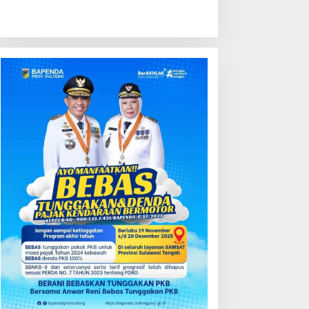
Berita
,
Kota Palu
,
Pemerintahan
,
Sulteng
Kemendukbangga Bidik Sentra 
Sekolah Lansia
ustus 4, 2026
ondisi Perkembangan
Kredit Perbankan Tumbuh
ektor Asuransi,
12,67 Persen, Kualitas Aset
enjaminan dan Dana
dan Ketahanan Modal
ensiun Juni 2026
Tetap Kokoh Juni 2026