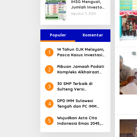
IHSG Menguat,
Jasa Keuangan
Jumlah Investor
Tetap Terjaga
Pasar Modal
Agustus 5, 2026
Tembus 30 Juta
per Juli 2026
Populer
Komentar
14 Tahun OJK Melayani,
1
Pasca Kasus Investasi
Bodong Masyarakat
Sulteng Menilai Peran
Ribuan Jamaah Padati
2
OJK Sangat Penting
Kompleks Alkhairaat
Pusat, Banyak Tokoh
Nasional dan Daerah
30 SMP Terbaik di
3
Hadir
Sulteng Versi
Kemendikdasmen 2026
DPD IMM Sulawesi
4
Tengah dan PC IMM
Palu Apresiasi Dedikasi
Mantan Kapolresta
Wujudkan Asta Cita
5
Palu
Indonesia Emas 2045,
Bupati Donggala
Luncurkan Program