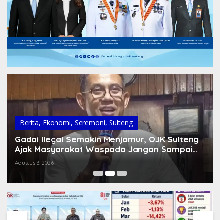
Berita
,
Ekonomi
,
Seremoni
,
Sulteng
Gadai Ilegal Semakin Menjamur, OJK Sulteng
Ajak Masyarakat Waspada Jangan Sampai
Jadi Korban
Agustus 3, 2026