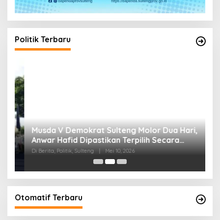
Politik Terbaru
W
Musda V Demokrat Sulteng Molor Dua Hari,
M
Anwar Hafid Dipastikan Terpilih Secara
K
Aklamasi
Di Berita, Politik, Sulteng
|
Mei 10, 2026
Di 
Otomatif Terbaru