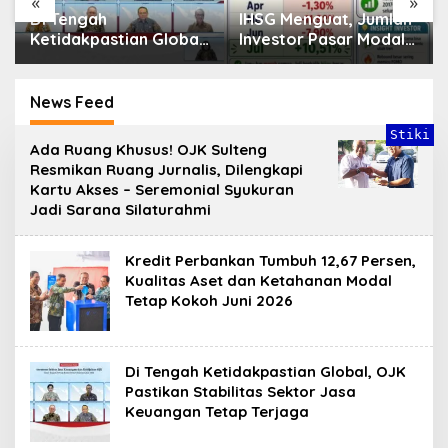
«
»
Di Tengah
IHSG Menguat, Jumlah
Ketidakpastian Global,
Investor Pasar Modal
OJK Pastikan
Tembus 30 Juta per
Stabilitas Sektor Jasa
Juli 2026
Keuangan Tetap
News Feed
Terjaga
Stiki
S
Ada Ruang Khusus! OJK Sulteng
u
Resmikan Ruang Jurnalis, Dilengkapi
l
Kartu Akses – Seremonial Syukuran
t
Jadi Sarana Silaturahmi
e
n
g
M
Kredit Perbankan Tumbuh 12,67 Persen,
e
Kualitas Aset dan Ketahanan Modal
m
Tetap Kokoh Juni 2026
b
a
n
g
u
Di Tengah Ketidakpastian Global, OJK
n
Pastikan Stabilitas Sektor Jasa
Keuangan Tetap Terjaga