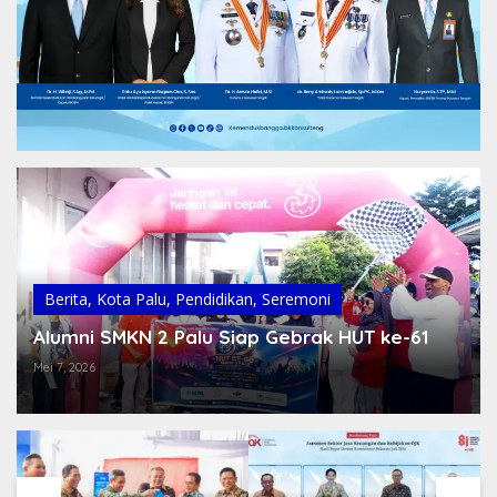
Berita
,
Kota Palu
,
Pendidikan
,
Seremoni
Alumni SMKN 2 Palu Siap Gebrak HUT ke-61
Mei 7, 2026