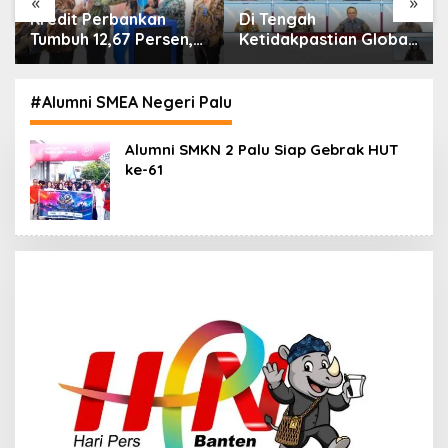
«
»
Di Tengah
IHSG Menguat, Jumlah
Ketidakpastian Global,
Investor Pasar Modal
OJK Pastikan
Tembus 30 Juta per
Stabilitas Sektor Jasa
Juli 2026
Keuangan Tetap
#Alumni SMEA Negeri Palu
Terjaga
Alumni SMKN 2 Palu Siap Gebrak HUT
ke-61