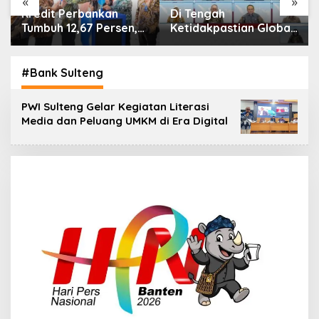
«
»
Di Tengah
IHSG Menguat, Jumlah
Ketidakpastian Global,
Investor Pasar Modal
OJK Pastikan
Tembus 30 Juta per
Stabilitas Sektor Jasa
Juli 2026
Keuangan Tetap
#Bank Sulteng
Terjaga
PWI Sulteng Gelar Kegiatan Literasi
Media dan Peluang UMKM di Era Digital