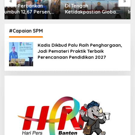
«
»
Di Tengah
IHSG Menguat, Jumlah
Ketidakpastian Global,
Investor Pasar Modal
OJK Pastikan
Tembus 30 Juta per
Stabilitas Sektor Jasa
Juli 2026
Keuangan Tetap
#Capaian SPM
Terjaga
Kadis Dikbud Palu Raih Penghargaan,
Jadi Pemateri Praktik Terbaik
Perencanaan Pendidikan 2027