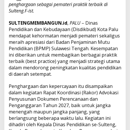
penghargaan sebagai pemateri praktik terbaik di
r
i
Sulteng.F-ist.
P
r
SULTENGMEMBANGUN.id
,
PALU
– Dinas
a
Pendidikan dan Kebudayaan (Disdikbud) Kota Palu
k
mendapat kehormatan menjadi pemateri sekaligus
t
i
meraih apresiasi dari Badan Penjaminan Mutu
k
Pendidikan (BPMP) Sulawesi Tengah. Kesempatan
T
ini diberikan untuk membagikan berbagai praktik
e
terbaik (best practice) yang menjadi strategi utama
r
dalam mendorong peningkatan kualitas pendidikan
b
a
di daerah setempat.
i
k
Penghargaan dan kepercayaan itu disampaikan
P
dalam kegiatan Rapat Koordinasi (Rakor) Advokasi
e
Penyusunan Dokumen Perencanaan dan
r
e
Penganggaran Tahun 2027, baik untuk jangka
n
menengah maupun jangka panjang, yang
c
berlangsung beberapa waktu lalu. Kegiatan ini
a
dihadiri oleh Kepala Dinas Pendidikan se-Sulteng,
n