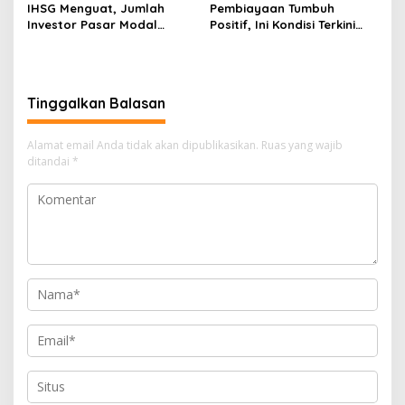
IHSG Menguat, Jumlah
Pembiayaan Tumbuh
Investor Pasar Modal
Positif, Ini Kondisi Terkini
Tembus 30 Juta per Juli
Sektor PVML hingga Juni
2026
2026
Tinggalkan Balasan
Alamat email Anda tidak akan dipublikasikan.
Ruas yang wajib
ditandai
*