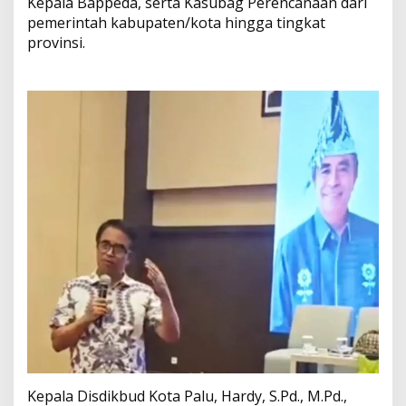
a
Kepala Bappeda, serta Kasubag Perencanaan dari
a
pemerintah kabupaten/kota hingga tingkat
n
provinsi.
P
e
n
d
i
d
i
k
a
n
2
0
2
7
Kepala Disdikbud Kota Palu, Hardy, S.Pd., M.Pd.,