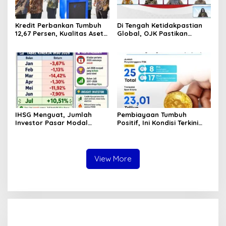
Kredit Perbankan Tumbuh
Di Tengah Ketidakpastian
12,67 Persen, Kualitas Aset
Global, OJK Pastikan
dan Ketahanan Modal
Stabilitas Sektor Jasa
Tetap Kokoh Juni 2026
Keuangan Tetap Terjaga
IHSG Menguat, Jumlah
Pembiayaan Tumbuh
Investor Pasar Modal
Positif, Ini Kondisi Terkini
Tembus 30 Juta per Juli
Sektor PVML hingga Juni
2026
2026
View More