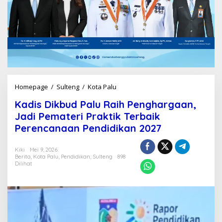
Homepage
/
Sulteng
/
Kota Palu
K
a
Kadis Dikbud Palu Raih Penghargaan,
d
i
Jadi Pemateri Praktik Terbaik
s
Perencanaan Pendidikan 2027
D
i
k
Kiki
Mei 9, 2026
Berita
,
Kota Palu
,
Pendidikan
,
Sulteng
898
b
Dilihat
u
d
P
a
l
u
R