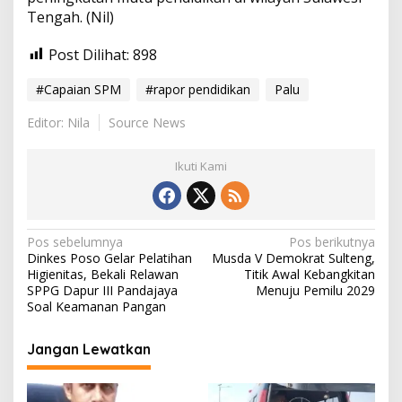
Tengah. (Nil)
Post Dilihat:
898
#Capaian SPM
#rapor pendidikan
Palu
Editor: Nila
Source News
Ikuti Kami
N
Pos sebelumnya
Pos berikutnya
Dinkes Poso Gelar Pelatihan
Musda V Demokrat Sulteng,
a
Higienitas, Bekali Relawan
Titik Awal Kebangkitan
v
SPPG Dapur III Pandajaya
Menuju Pemilu 2029
Soal Keamanan Pangan
i
g
Jangan Lewatkan
a
s