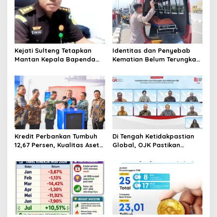
i
p
o
s
Kejati Sulteng Tetapkan
Identitas dan Penyebab
Mantan Kepala Bapenda
Kematian Belum Terungkap,
Donggala Jadi Tersangka
Mayat Perempuan
Korupsi Pajak
Ditemukan Mengapung di
Pertambangan
Pantai Lere Palu, Kondisi
Tubuh Sudah Terurai
Dicabik Buaya
Kredit Perbankan Tumbuh
Di Tengah Ketidakpastian
12,67 Persen, Kualitas Aset
Global, OJK Pastikan
dan Ketahanan Modal
Stabilitas Sektor Jasa
Tetap Kokoh Juni 2026
Keuangan Tetap Terjaga