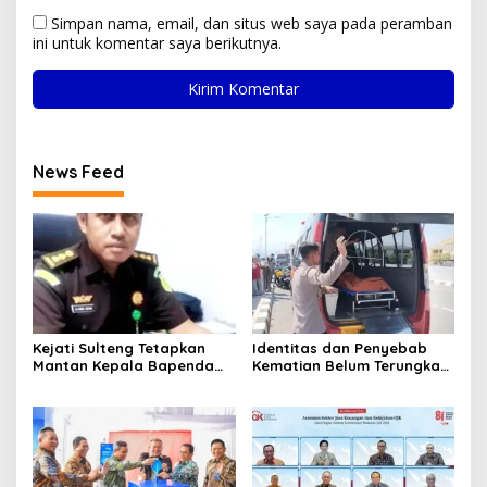
Simpan nama, email, dan situs web saya pada peramban
ini untuk komentar saya berikutnya.
News Feed
Kejati Sulteng Tetapkan
Identitas dan Penyebab
Mantan Kepala Bapenda
Kematian Belum Terungkap,
Donggala Jadi Tersangka
Mayat Perempuan
Korupsi Pajak
Ditemukan Mengapung di
Pertambangan
Pantai Lere Palu, Kondisi
Tubuh Sudah Terurai
Dicabik Buaya