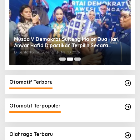
W
Musda V Demokrat Sulteng Molor Dua Hari,
M
Anwar Hafid Dipastikan Terpilih Secara
K
Aklamasi
Di Berita, Politik, Sulteng
|
Mei 10, 2026
Di 
Otomatif Terbaru
Otomotif Terpopuler
Olahraga Terbaru