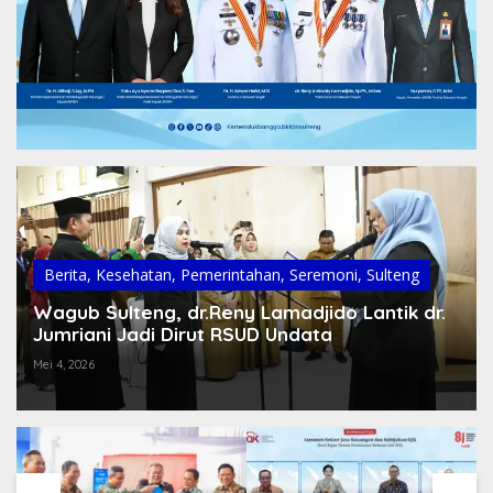
Berita
,
Kesehatan
,
Pemerintahan
,
Seremoni
,
Sulteng
Wagub Sulteng, dr.Reny Lamadjido Lantik dr.
Jumriani Jadi Dirut RSUD Undata
Mei 4, 2026