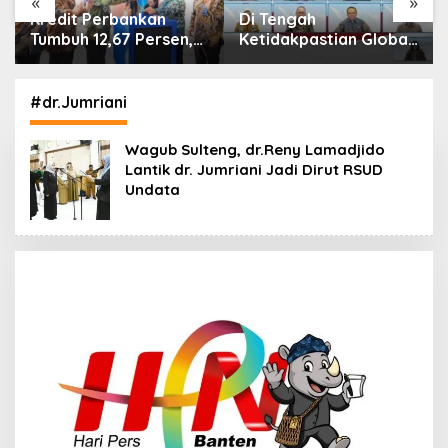
«
»
Di Tengah
IHSG Menguat, Jumlah
Ketidakpastian Global,
Investor Pasar Modal
OJK Pastikan
Tembus 30 Juta per
Stabilitas Sektor Jasa
Juli 2026
Keuangan Tetap
#dr.Jumriani
Terjaga
Wagub Sulteng, dr.Reny Lamadjido
Lantik dr. Jumriani Jadi Dirut RSUD
Undata