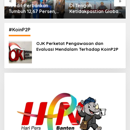
«
»
Di Tengah
IHSG Menguat, Jumlah
Ketidakpastian Global,
Investor Pasar Modal
OJK Pastikan
Tembus 30 Juta per
Stabilitas Sektor Jasa
Juli 2026
Keuangan Tetap
#KoinP2P
Terjaga
OJK Perketat Pengawasan dan
Evaluasi Mendalam Terhadap KoinP2P