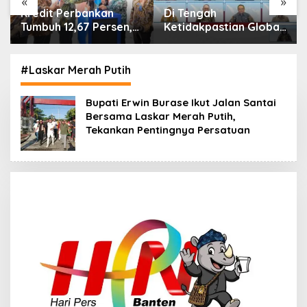
«
»
Di Tengah
IHSG Menguat, Jumlah
Ketidakpastian Global,
Investor Pasar Modal
OJK Pastikan
Tembus 30 Juta per
Stabilitas Sektor Jasa
Juli 2026
Keuangan Tetap
#Laskar Merah Putih
Terjaga
Bupati Erwin Burase Ikut Jalan Santai
Bersama Laskar Merah Putih,
Tekankan Pentingnya Persatuan