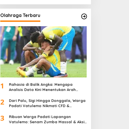
Olahraga Terbaru
1
Rahasia di Balik Angka: Mengapa
Analisis Data Kini Menentukan Arah
Juara Kompetisi Modern
2
Dari Palu, Sigi Hingga Donggala, Warga
Padati Vatulemo Nikmati CFD &
Layanan Gratis Polri
3
Ribuan Warga Padati Lapangan
Vatulemo: Senam Zumba Massal & Aksi
Sosial BAMAG Sulteng Berlangsung