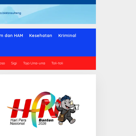
m dan HAM
Kesehatan
Kriminal
oso
Sigi
Tojo Una-una
Toli-toli