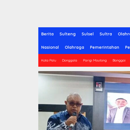
Berita
Sulteng
Sulsel
Sultra
Olahr
Nasional
Olahraga
Pemerintahan
Pe
Kota Palu
Donggala
Parigi Moutong
Banggai