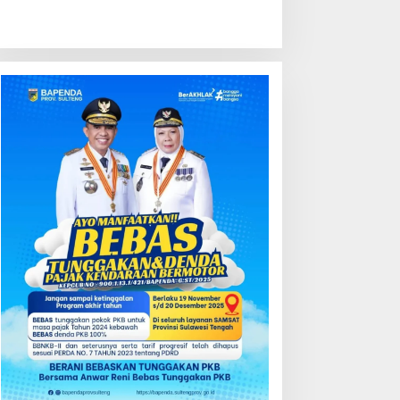
ondisi Perkembangan
Kredit Perbankan Tumbuh
ektor Asuransi,
12,67 Persen, Kualitas Aset
enjaminan dan Dana
dan Ketahanan Modal
ensiun Juni 2026
Tetap Kokoh Juni 2026