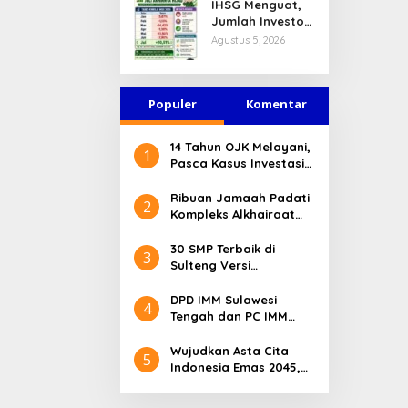
IHSG Menguat,
Jasa Keuangan
Jumlah Investor
Tetap Terjaga
Pasar Modal
Agustus 5, 2026
Tembus 30 Juta
per Juli 2026
Populer
Komentar
14 Tahun OJK Melayani,
1
Pasca Kasus Investasi
Bodong Masyarakat
Sulteng Menilai Peran
Ribuan Jamaah Padati
2
OJK Sangat Penting
Kompleks Alkhairaat
Pusat, Banyak Tokoh
Nasional dan Daerah
30 SMP Terbaik di
3
Hadir
Sulteng Versi
Kemendikdasmen 2026
DPD IMM Sulawesi
4
Tengah dan PC IMM
Palu Apresiasi Dedikasi
Mantan Kapolresta
Wujudkan Asta Cita
5
Palu
Indonesia Emas 2045,
Bupati Donggala
Luncurkan Program