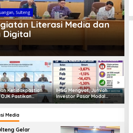
uangan
,
Sulteng
giatan Literasi Media dan
Digital
»
enguat, Jumlah
Pembiayaan Tumbuh
K
or Pasar Modal
Positif, Ini Kondisi Terkini
S
30 Juta per Juli
Sektor PVML hingga Juni
P
2026
P
si Media
lteng Gelar