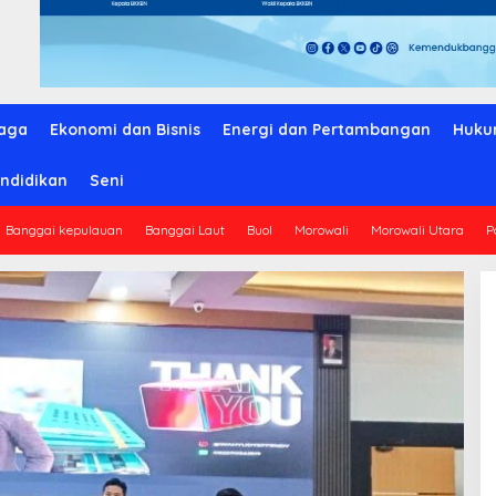
aga
Ekonomi dan Bisnis
Energi dan Pertambangan
Huku
ndidikan
Seni
Banggai kepulauan
Banggai Laut
Buol
Morowali
Morowali Utara
P