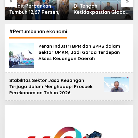
«
»
Di Tengah
IHSG Menguat, Jumlah
Ketidakpastian Global,
Investor Pasar Modal
OJK Pastikan
Tembus 30 Juta per
Stabilitas Sektor Jasa
Juli 2026
Keuangan Tetap
#Pertumbuhan ekonomi
Terjaga
Peran Industri BPR dan BPRS dalam
Sektor UMKM, Jadi Garda Terdepan
Akses Keuangan Daerah
Stabilitas Sektor Jasa Keuangan
Terjaga dalam Menghadapi Prospek
Perekonomian Tahun 2026