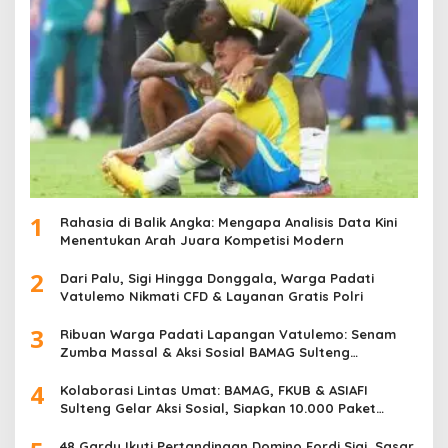
1
Rahasia di Balik Angka: Mengapa Analisis Data Kini
Menentukan Arah Juara Kompetisi Modern
2
Dari Palu, Sigi Hingga Donggala, Warga Padati
Vatulemo Nikmati CFD & Layanan Gratis Polri
3
Ribuan Warga Padati Lapangan Vatulemo: Senam
Zumba Massal & Aksi Sosial BAMAG Sulteng
Berlangsung Meriah
4
Kolaborasi Lintas Umat: BAMAG, FKUB & ASIAFI
Sulteng Gelar Aksi Sosial, Siapkan 10.000 Paket
Makanan Gratis
48 Gardu Ikuti Pertandingan Domino Fordi Sigi, Sasar