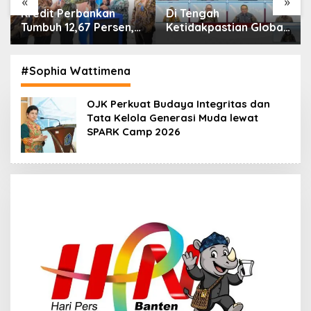
«
»
Di Tengah
IHSG Menguat, Jumlah
Ketidakpastian Global,
Investor Pasar Modal
OJK Pastikan
Tembus 30 Juta per
Stabilitas Sektor Jasa
Juli 2026
Keuangan Tetap
#Sophia Wattimena
Terjaga
OJK Perkuat Budaya Integritas dan
Tata Kelola Generasi Muda lewat
SPARK Camp 2026