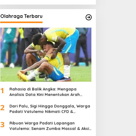
Olahraga Terbaru
1
Rahasia di Balik Angka: Mengapa
Analisis Data Kini Menentukan Arah
Juara Kompetisi Modern
2
Dari Palu, Sigi Hingga Donggala, Warga
Padati Vatulemo Nikmati CFD &
Layanan Gratis Polri
3
Ribuan Warga Padati Lapangan
Vatulemo: Senam Zumba Massal & Aksi
Sosial BAMAG Sulteng Berlangsung