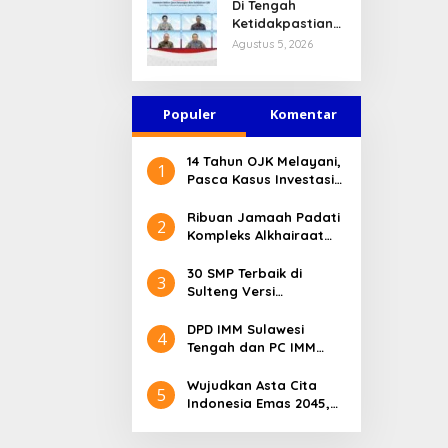
Di Tengah
Ketahanan
Sudah Terurai
Ketidakpastian
Modal Tetap
Dicabik Buaya
Global, OJK
Agustus 5, 2026
Kokoh Juni 2026
Pastikan
Stabilitas Sektor
Jasa Keuangan
Populer
Tetap Terjaga
Komentar
14 Tahun OJK Melayani,
1
Pasca Kasus Investasi
Bodong Masyarakat
Sulteng Menilai Peran
Ribuan Jamaah Padati
2
OJK Sangat Penting
Kompleks Alkhairaat
Pusat, Banyak Tokoh
Nasional dan Daerah
30 SMP Terbaik di
3
Hadir
Sulteng Versi
Kemendikdasmen 2026
DPD IMM Sulawesi
4
Tengah dan PC IMM
Palu Apresiasi Dedikasi
Mantan Kapolresta
Wujudkan Asta Cita
5
Palu
Indonesia Emas 2045,
Bupati Donggala
Luncurkan Program