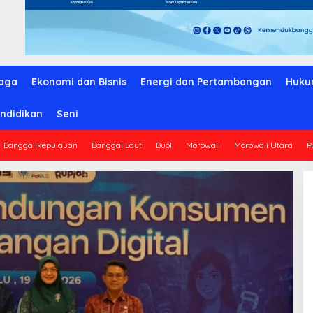
aga
Ekonomi dan Bisnis
Energi dan Pertambangan
Huku
ndidikan
Seni
Banggai kepulauan
Banggai Laut
Buol
Morowali
Morowali Utara
P