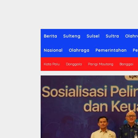
Berita
Sulteng
Sulsel
Sultra
Olahr
Nasional
Olahraga
Pemerintahan
Pe
Kota Palu
Donggala
Parigi Moutong
Banggai