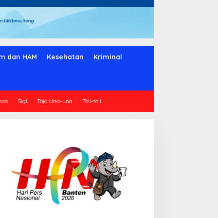
m dan HAM
Kesehatan
Kriminal
oso
Sigi
Tojo Una-una
Toli-toli