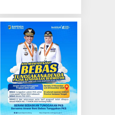
ondisi Perkembangan
Kredit Perbankan Tumbuh
ektor Asuransi,
12,67 Persen, Kualitas Aset
enjaminan dan Dana
dan Ketahanan Modal
ensiun Juni 2026
Tetap Kokoh Juni 2026