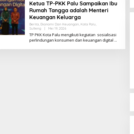
Ketua TP-PKK Palu Sampaikan Ibu
Rumah Tangga adalah Menteri
Keuangan Keluarga
Berita
,
Ekonomi Dan Keuangan
,
Kota Palu
,
Sulteng
|
Mei 19, 2026
O
L
TP PKK Kota Palu mengikuti kegiatan sosialisasi
E
perlindungan konsumen dan keuangan digital
H
K
I
K
I
Dinamika Memanas, Enam
Pengurus Inti DPW NasDem
Sulteng Ajukan Mundur, Sekretaris:
Di Berita, Politik, Sulteng, Viral
|
Agustus 3, 2026
Baru Empat yang Tegas
Menyatakan