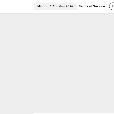
L
e
Minggu, 9 Agustus 2026
Terms of Service
I
w
a
t
i
k
e
k
o
n
t
e
n