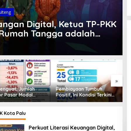
ulteng
angan Digital, Ketua TP-PKK
 Rumah Tangga adalah
eluarga
»
enguat, Jumlah
Pembiayaan Tumbuh
K
or Pasar Modal
Positif, Ini Kondisi Terkini
S
30 Juta per Juli
Sektor PVML hingga Juni
P
2026
P
K Kota Palu
Perkuat Literasi Keuangan Digital,