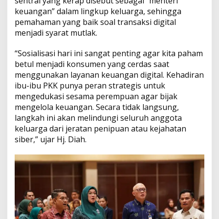
sentral yang kerap disebut sebagai “menteri
K
e
keuangan” dalam lingkup keluarga, sehingga
l
pemahaman yang baik soal transaksi digital
u
menjadi syarat mutlak.
a
r
“Sosialisasi hari ini sangat penting agar kita paham
g
a
betul menjadi konsumen yang cerdas saat
menggunakan layanan keuangan digital. Kehadiran
ibu-ibu PKK punya peran strategis untuk
mengedukasi sesama perempuan agar bijak
mengelola keuangan. Secara tidak langsung,
langkah ini akan melindungi seluruh anggota
keluarga dari jeratan penipuan atau kejahatan
siber,” ujar Hj. Diah.