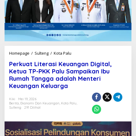
Homepage
/
Sulteng
/
Kota Palu
P
e
Perkuat Literasi Keuangan Digital,
r
k
Ketua TP-PKK Palu Sampaikan Ibu
u
Rumah Tangga adalah Menteri
a
Keuangan Keluarga
t
L
i
Kiki
Mei 19, 2026
t
Berita
,
Ekonomi Dan Keuangan
,
Kota Palu
,
e
Sulteng
291 Dilihat
r
a
s
i
K