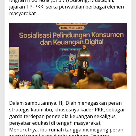
n
g
jajaran TP-PKK, serta perwakilan berbagai elemen
g
masyarakat.
a
a
d
a
l
a
h
M
e
n
t
e
r
i
K
e
Dalam sambutannya, Hj. Diah menegaskan peran
u
strategis kaum ibu, khususnya kader PKK, sebagai
a
n
garda terdepan pengelola keuangan sekaligus
g
penyebar edukasi di tengah masyarakat.
a
Menurutnya, ibu rumah tangga memegang peran
n