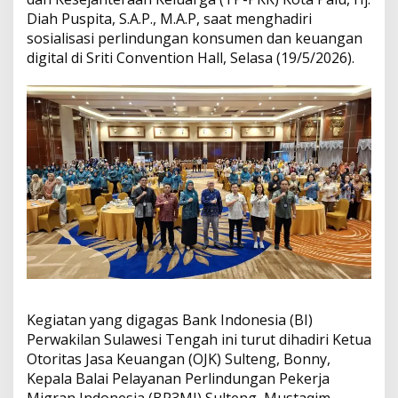
K
Diah Puspita, S.A.P., M.A.P, saat menghadiri
P
sosialisasi perlindungan konsumen dan keuangan
a
digital di Sriti Convention Hall, Selasa (19/5/2026).
l
u
S
a
m
p
a
i
k
a
n
I
b
u
R
u
Kegiatan yang digagas Bank Indonesia (BI)
m
a
Perwakilan Sulawesi Tengah ini turut dihadiri Ketua
h
Otoritas Jasa Keuangan (OJK) Sulteng, Bonny,
T
Kepala Balai Pelayanan Perlindungan Pekerja
a
Migran Indonesia (BP3MI) Sulteng, Mustaqim,