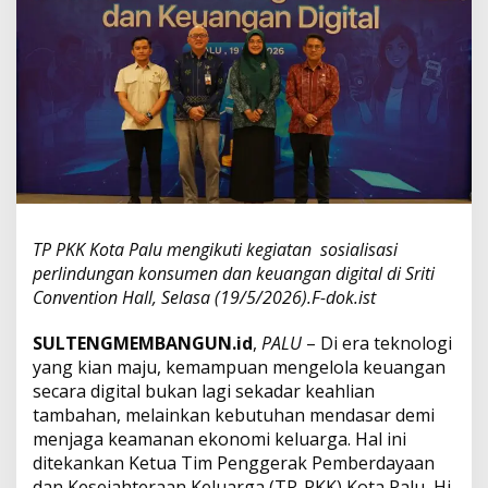
e
u
a
n
g
a
n
D
i
g
i
t
TP PKK Kota Palu mengikuti kegiatan sosialisasi
a
l
perlindungan konsumen dan keuangan digital di Sriti
,
Convention Hall, Selasa (19/5/2026).F-dok.ist
K
e
SULTENGMEMBANGUN.id
,
PALU
– Di era teknologi
t
yang kian maju, kemampuan mengelola keuangan
u
a
secara digital bukan lagi sekadar keahlian
T
tambahan, melainkan kebutuhan mendasar demi
P
menjaga keamanan ekonomi keluarga. Hal ini
-
ditekankan Ketua Tim Penggerak Pemberdayaan
P
dan Kesejahteraan Keluarga (TP-PKK) Kota Palu, Hj.
K