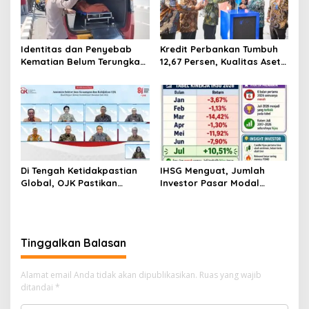
Identitas dan Penyebab
Kredit Perbankan Tumbuh
Kematian Belum Terungkap,
12,67 Persen, Kualitas Aset
Mayat Perempuan
dan Ketahanan Modal
Ditemukan Mengapung di
Tetap Kokoh Juni 2026
Pantai Lere Palu, Kondisi
Tubuh Sudah Terurai
Dicabik Buaya
Di Tengah Ketidakpastian
IHSG Menguat, Jumlah
Global, OJK Pastikan
Investor Pasar Modal
Stabilitas Sektor Jasa
Tembus 30 Juta per Juli
Keuangan Tetap Terjaga
2026
Tinggalkan Balasan
Alamat email Anda tidak akan dipublikasikan.
Ruas yang wajib
ditandai
*