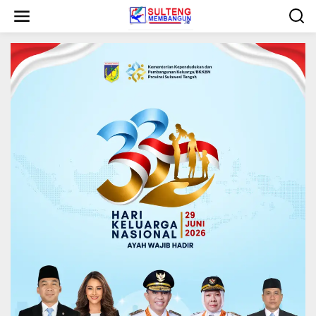
L
e
w
a
t
i
k
e
k
o
n
t
e
n