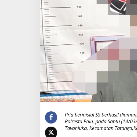
g
k
a
p
a
n
,
S
S
B
a
w
a
4
6
P
a
k
e
t
S
Pria berinisial SS berhasil diama
a
Polresta Palu, pada Sabtu (14/03/
b
Tavanjuka, Kecamatan Tatanga,Ko
u