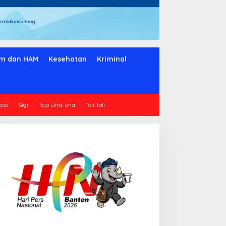
m dan HAM
Kesehatan
Kriminal
oso
Sigi
Tojo Una-una
Toli-toli