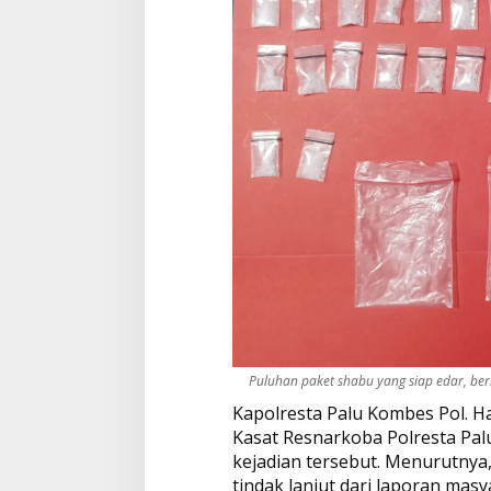
Puluhan paket shabu yang siap edar, berh
Kapolresta Palu Kombes Pol. Hari
Kasat Resnarkoba Polresta Pa
kejadian tersebut. Menurutnya
tindak lanjut dari laporan masy