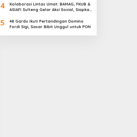
4
Meriah
Kolaborasi Lintas Umat: BAMAG, FKUB &
ASIAFI Sulteng Gelar Aksi Sosial, Siapkan
10.000 Paket Makanan Gratis
5
48 Gardu Ikuti Pertandingan Domino
Fordi Sigi, Sasar Bibit Unggul untuk PON