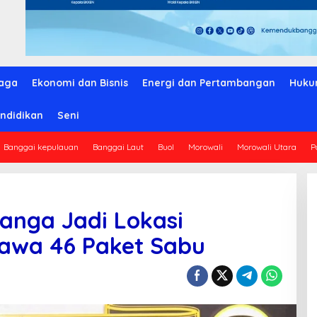
aga
Ekonomi dan Bisnis
Energi dan Pertambangan
Huku
ndidikan
Seni
Banggai kepulauan
Banggai Laut
Buol
Morowali
Morowali Utara
P
tanga Jadi Lokasi
awa 46 Paket Sabu