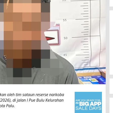
Dinamika Memanas, Enam
Pengurus Inti DPW NasDem
Sulteng Ajukan Mundur, Sekretaris:
Di Berita, Politik, Sulteng, Viral
|
Agustus 3, 2026
Baru Empat yang Tegas
Menyatakan
nkan oleh tim sataun reserse narkoba
2026), di jalan I Pue Bulu Kelurahan
ta Palu.