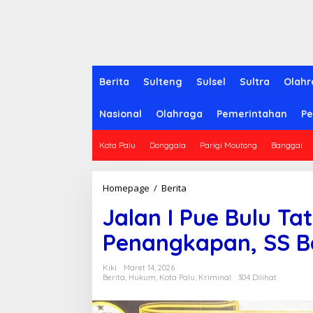
Berita
Sulteng
Sulsel
Sultra
Olahr
Nasional
Olahraga
Pemerintahan
Pe
Kota Palu
Donggala
Parigi Moutong
Banggai
Homepage
/
Berita
J
a
Jalan I Pue Bulu Ta
l
a
Penangkapan, SS B
n
I
P
Kiki
Maret 14, 2026
u
Berita
,
Hukum
,
Kota Palu
,
Kriminal
304 Dilihat
e
B