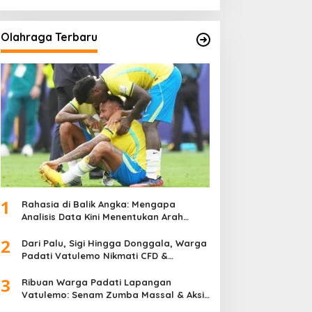
Olahraga Terbaru
1
Rahasia di Balik Angka: Mengapa
Analisis Data Kini Menentukan Arah
Juara Kompetisi Modern
2
Dari Palu, Sigi Hingga Donggala, Warga
Padati Vatulemo Nikmati CFD &
Layanan Gratis Polri
3
Ribuan Warga Padati Lapangan
Vatulemo: Senam Zumba Massal & Aksi
Sosial BAMAG Sulteng Berlangsung