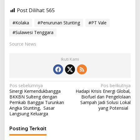
Post Dilihat:
565
#Kolaka
#Penurunan Stunting
#PT Vale
#Sulawesi Tenggara
Source News
Ikuti Kami
N
Pos sebelumnya
Pos berikutnya
Sinergi Kemendukbangga
Hadapi Krisis Energi Global,
a
BKKBN Sulteng dengan
Biofuel dan Pengelolaan
v
Pemkab Banggai Turunkan
Sampah Jadi Solusi Lokal
Angka Stunting, Sasar
yang Potensial
i
Langsung Keluarga
g
Posting Terkait
a
s