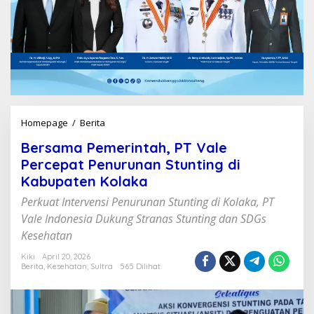
Homepage
/
Berita
B
e
Bersama Pemerintah, PT Vale
r
s
Percepat Penurunan Stunting di
a
Kabupaten Kolaka
m
a
Perkuat Intervensi Penurunan Stunting di Kolaka, PT
P
Vale Indonesia Dukung Stranas Stunting dan SDGs
e
Kesehatan
m
e
Kiki
April 20, 2026
r
Berita
,
Kesehatan
,
Sultra
565 Dilihat
i
n
t
a