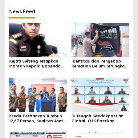
News Feed
Kejati Sulteng Tetapkan
Identitas dan Penyebab
Mantan Kepala Bapenda
Kematian Belum Terungkap,
Donggala Jadi Tersangka
Mayat Perempuan
Korupsi Pajak
Ditemukan Mengapung di
Pertambangan
Pantai Lere Palu, Kondisi
Tubuh Sudah Terurai
Dicabik Buaya
Kredit Perbankan Tumbuh
Di Tengah Ketidakpastian
12,67 Persen, Kualitas Aset
Global, OJK Pastikan
dan Ketahanan Modal
Stabilitas Sektor Jasa
Tetap Kokoh Juni 2026
Keuangan Tetap Terjaga