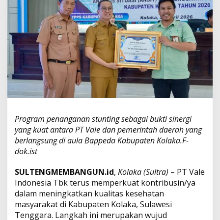
h
,
P
T
V
a
l
e
P
e
r
c
e
Program penanganan stunting sebagai bukti sinergi
p
yang kuat antara PT Vale dan pemerintah daerah yang
a
berlangsung di aula Bappeda Kabupaten Kolaka.F-
t
P
dok.ist
e
n
SULTENGMEMBANGUN.id
,
Kolaka (Sultra)
– PT Vale
u
Indonesia Tbk terus memperkuat kontribusin/ya
r
dalam meningkatkan kualitas kesehatan
u
n
masyarakat di Kabupaten Kolaka, Sulawesi
a
Tenggara. Langkah ini merupakan wujud
n