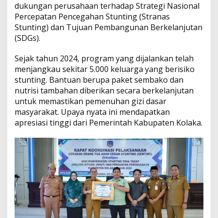
dukungan perusahaan terhadap Strategi Nasional
S
Percepatan Pencegahan Stunting (Stranas
t
u
Stunting) dan Tujuan Pembangunan Berkelanjutan
n
(SDGs).
t
i
Sejak tahun 2024, program yang dijalankan telah
n
menjangkau sekitar 5.000 keluarga yang berisiko
g
d
stunting. Bantuan berupa paket sembako dan
i
nutrisi tambahan diberikan secara berkelanjutan
K
untuk memastikan pemenuhan gizi dasar
a
masyarakat. Upaya nyata ini mendapatkan
b
apresiasi tinggi dari Pemerintah Kabupaten Kolaka.
u
p
a
t
e
n
K
o
l
a
k