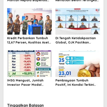
Mantan Kepala Bapenda
Kematian Belum Terungkap,
Donggala Jadi Tersangka
Mayat Perempuan
Korupsi Pajak
Ditemukan Mengapung di
Pertambangan
Pantai Lere Palu, Kondisi
Tubuh Sudah Terurai
Dicabik Buaya
Kredit Perbankan Tumbuh
Di Tengah Ketidakpastian
12,67 Persen, Kualitas Aset
Global, OJK Pastikan
dan Ketahanan Modal
Stabilitas Sektor Jasa
Tetap Kokoh Juni 2026
Keuangan Tetap Terjaga
IHSG Menguat, Jumlah
Pembiayaan Tumbuh
Investor Pasar Modal
Positif, Ini Kondisi Terkini
Tembus 30 Juta per Juli
Sektor PVML hingga Juni
2026
2026
Tinggalkan Balasan