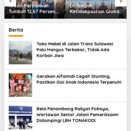
«
»
Di Tengah
IHSG Menguat, Jumlah
Ketidakpastian Global,
Investor Pasar Modal
OJK Pastikan
Tembus 30 Juta per
Stabilitas Sektor Jasa
Juli 2026
Keuangan Tetap
Berita
Terjaga
Toko Mebel di Jalan Trans Sulawesi
Palu Hangus Terbakar, Tidak Ada
Korban Jiwa
Gerakan Alfamidi Cegah Stunting,
Pastikan Gizi Anak Indonesia Terpenuhi
Bela Penambang Rakyat Poboya,
Wartawan Senior Jalani Pemeriksaan
Didampingi LBH TONAKODI