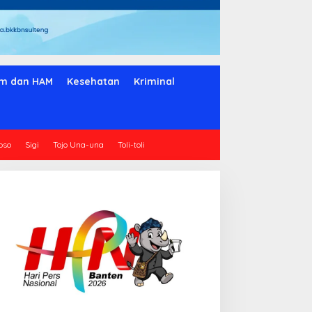
m dan HAM
Kesehatan
Kriminal
oso
Sigi
Tojo Una-una
Toli-toli