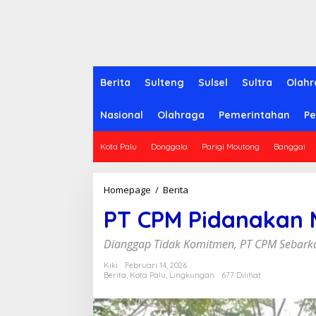
Berita
Sulteng
Sulsel
Sultra
Olahr
Nasional
Olahraga
Pemerintahan
Pe
Kota Palu
Donggala
Parigi Moutong
Banggai
Homepage
/
Berita
P
T
PT CPM Pidanakan 
C
P
M
Dianggap Tidak Komitmen, PT CPM Sebarka
P
i
Kiki
Februari 14, 2026
Berita
,
Kota Palu
,
Lingkungan
677 Dilihat
d
a
n