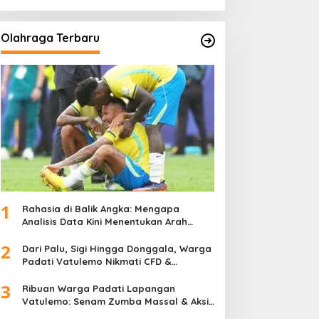
Olahraga Terbaru
1
Rahasia di Balik Angka: Mengapa
Analisis Data Kini Menentukan Arah
Juara Kompetisi Modern
2
Dari Palu, Sigi Hingga Donggala, Warga
Padati Vatulemo Nikmati CFD &
Layanan Gratis Polri
3
Ribuan Warga Padati Lapangan
Vatulemo: Senam Zumba Massal & Aksi
Sosial BAMAG Sulteng Berlangsung