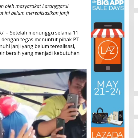
an oleh masyarakat Laranggarui
 ini belum merealisasikan janji
LU
, – Setelah menunggu selama 11
i dengan tegas menuntut pihak PT
hi janji yang belum terealisasi,
air bersih yang menjadi kebutuhan
Dinamika Memanas, Enam
Pengurus Inti DPW NasDem
Sulteng Ajukan Mundur, Sekretaris:
Di Berita, Politik, Sulteng, Viral
|
Agustus 3, 2026
Baru Empat yang Tegas
Menyatakan