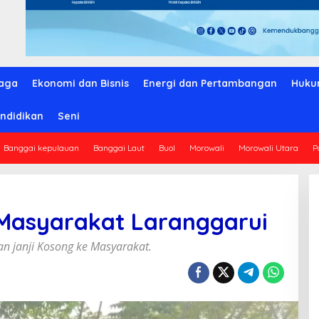
aga
Ekonomi dan Bisnis
Energi dan Pertambangan
Huku
ndidikan
Seni
Banggai kepulauan
Banggai Laut
Buol
Morowali
Morowali Utara
P
Masyarakat Laranggarui
n janji Kosong ke Masyarakat.