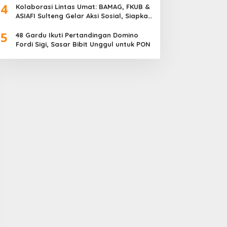
4
Meriah
Kolaborasi Lintas Umat: BAMAG, FKUB &
ASIAFI Sulteng Gelar Aksi Sosial, Siapkan
10.000 Paket Makanan Gratis
5
48 Gardu Ikuti Pertandingan Domino
Fordi Sigi, Sasar Bibit Unggul untuk PON