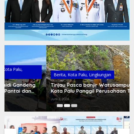
Berita
,
Kota Palu
,
Lingkungan
Tinjau Pasca banjir Watusampu-Buluri, Wali
Kota Palu Panggil Perusahaan Tambang untuk
Audiensi
Juni 2, 2026