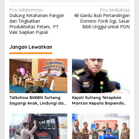
N
Pos sebelumnya
Pos berikutnya
Dukung Ketahanan Pangan
48 Gardu Ikuti Pertandingan
a
dan Tingkatkan
Domino Fordi Sigi, Sasar
v
Produktivitas Petani, PT
Bibit Unggul untuk PON
Vale Siapkan Pupuk
i
g
Jangan Lewatkan
a
s
i
p
o
s
Talkshow BKKBN Sulteng:
Kejati Sulteng Tetapkan
Sayangi Anak, Lindungi dan
Mantan Kepala Bapenda
Bangun Masa Depan Lewat
Donggala Jadi Tersangka
Pengasuhan Sehat dan
Korupsi Pajak
Bijak Bermedia Digital
Pertambangan