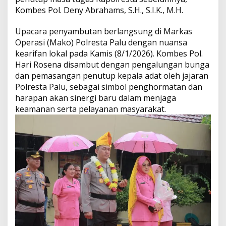
a
Kombes Pol. Deny Abrahams, S.H., S.I.K., M.H.
n
t
Upacara penyambutan berlangsung di Markas
i
Operasi (Mako) Polresta Palu dengan nuansa
k
kearifan lokal pada Kamis (8/1/2026). Kombes Pol.
a
n
Hari Rosena disambut dengan pengalungan bunga
H
dan pemasangan penutup kepala adat oleh jajaran
a
Polresta Palu, sebagai simbol penghormatan dan
r
harapan akan sinergi baru dalam menjaga
i
keamanan serta pelayanan masyarakat.
R
o
s
e
n
a