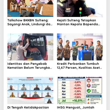
Talkshow BKKBN Sulteng:
Kejati Sulteng Tetapkan
Sayangi Anak, Lindungi dan
Mantan Kepala Bapenda
Bangun Masa Depan Lewat
Donggala Jadi Tersangka
Pengasuhan Sehat dan
Korupsi Pajak
Bijak Bermedia Digital
Pertambangan
Identitas dan Penyebab
Kredit Perbankan Tumbuh
Kematian Belum Terungkap,
12,67 Persen, Kualitas Aset
Mayat Perempuan
dan Ketahanan Modal
Ditemukan Mengapung di
Tetap Kokoh Juni 2026
Pantai Lere Palu, Kondisi
Tubuh Sudah Terurai
Dicabik Buaya
Di Tengah Ketidakpastian
IHSG Menguat, Jumlah