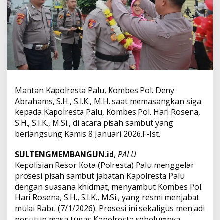
r
e
s
t
a
P
a
l
u
,
Mantan Kapolresta Palu, Kombes Pol. Deny
D
Abrahams, S.H., S.I.K., M.H. saat memasangkan siga
e
kepada Kapolresta Palu, Kombes Pol. Hari Rosena,
n
S.H., S.I.K., M.Si., di acara pisah sambut yang
y
A
berlangsung Kamis 8 Januari 2026.F-Ist.
b
r
SULTENGMEMBANGUN.id
,
PALU
a
Kepolisian Resor Kota (Polresta) Palu menggelar
h
prosesi pisah sambut jabatan Kapolresta Palu
a
m
dengan suasana khidmat, menyambut Kombes Pol.
s
Hari Rosena, S.H., S.I.K., M.Si., yang resmi menjabat
D
mulai Rabu (7/1/2026). Prosesi ini sekaligus menjadi
i
penutup masa tugas Kapolresta sebelumnya,
g