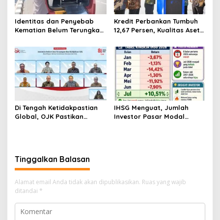
Identitas dan Penyebab
Kredit Perbankan Tumbuh
Kematian Belum Terungkap,
12,67 Persen, Kualitas Aset
Mayat Perempuan
dan Ketahanan Modal
Ditemukan Mengapung di
Tetap Kokoh Juni 2026
Pantai Lere Palu, Kondisi
Tubuh Sudah Terurai
Dicabik Buaya
Di Tengah Ketidakpastian
IHSG Menguat, Jumlah
Global, OJK Pastikan
Investor Pasar Modal
Stabilitas Sektor Jasa
Tembus 30 Juta per Juli
Keuangan Tetap Terjaga
2026
Tinggalkan Balasan
Alamat email Anda tidak akan dipublikasikan.
Ruas yang wajib
ditandai
*