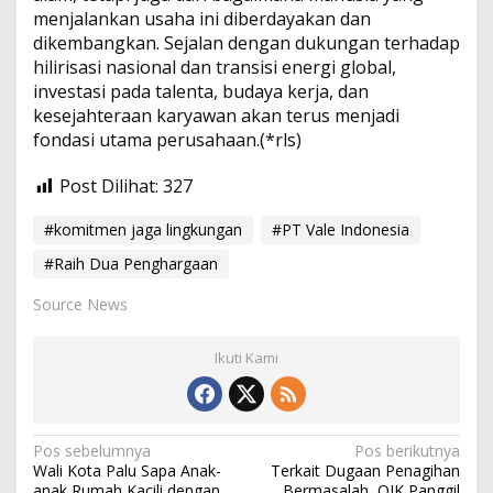
menjalankan usaha ini diberdayakan dan
dikembangkan. Sejalan dengan dukungan terhadap
hilirisasi nasional dan transisi energi global,
investasi pada talenta, budaya kerja, dan
kesejahteraan karyawan akan terus menjadi
fondasi utama perusahaan.(*rls)
Post Dilihat:
327
#komitmen jaga lingkungan
#PT Vale Indonesia
#Raih Dua Penghargaan
Source News
Ikuti Kami
N
Pos sebelumnya
Pos berikutnya
Wali Kota Palu Sapa Anak-
Terkait Dugaan Penagihan
a
anak Rumah Kacili dengan
Bermasalah, OJK Panggil