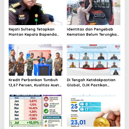
Kejati Sulteng Tetapkan
Identitas dan Penyebab
Mantan Kepala Bapenda
Kematian Belum Terungkap,
Donggala Jadi Tersangka
Mayat Perempuan
Korupsi Pajak
Ditemukan Mengapung di
Pertambangan
Pantai Lere Palu, Kondisi
Tubuh Sudah Terurai
Dicabik Buaya
Kredit Perbankan Tumbuh
Di Tengah Ketidakpastian
12,67 Persen, Kualitas Aset
Global, OJK Pastikan
dan Ketahanan Modal
Stabilitas Sektor Jasa
Tetap Kokoh Juni 2026
Keuangan Tetap Terjaga