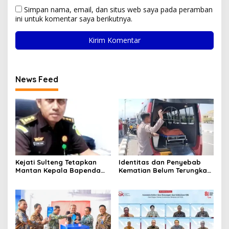
Simpan nama, email, dan situs web saya pada peramban
ini untuk komentar saya berikutnya.
News Feed
Kejati Sulteng Tetapkan
Identitas dan Penyebab
Mantan Kepala Bapenda
Kematian Belum Terungkap,
Donggala Jadi Tersangka
Mayat Perempuan
Korupsi Pajak
Ditemukan Mengapung di
Pertambangan
Pantai Lere Palu, Kondisi
Tubuh Sudah Terurai
Dicabik Buaya