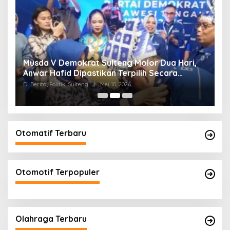
W
Musda V Demokrat Sulteng Molor Dua Hari,
M
Anwar Hafid Dipastikan Terpilih Secara
K
Aklamasi
Di Berita, Politik, Sulteng
|
Mei 10, 2026
Di 
Otomatif Terbaru
Otomotif Terpopuler
Olahraga Terbaru