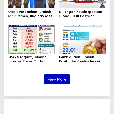
Kredit Perbankan Tumbuh
Di Tengah Ketidakpastian
12,67 Persen, Kualitas Aset
Global, OJK Pastikan
dan Ketahanan Modal
Stabilitas Sektor Jasa
Tetap Kokoh Juni 2026
Keuangan Tetap Terjaga
IHSG Menguat, Jumlah
Pembiayaan Tumbuh
Investor Pasar Modal
Positif, Ini Kondisi Terkini
Tembus 30 Juta per Juli
Sektor PVML hingga Juni
2026
2026
View More