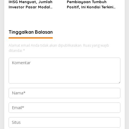
IHSG Menguat, Jumlah
Pembiayaan Tumbuh
Investor Pasar Modal
Positif, Ini Kondisi Terkini
Tembus 30 Juta per Juli
Sektor PVML hingga Juni
2026
2026
Tinggalkan Balasan
Alamat email Anda tidak akan dipublikasikan.
Ruas yang wajib
ditandai
*