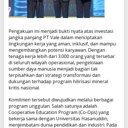
d
a
M
a
n
u
Pengakuan ini menjadi bukti nyata atas investasi
s
i
jangka panjang PT Vale dalam menciptakan
a
lingkungan kerja yang aman, inklusif, dan mampu
mengembangkan potensi karyawan. Dengan
tenaga kerja lebih dari 3.000 orang yang tersebar
di seluruh wilayah operasional, pengelolaan
sumber daya manusia menjadi bagian tak
terpisahkan dari strategi transformasi dan
dukungan terhadap program hilirisasi mineral
kritis nasional.
Komitmen tersebut diwujudkan melalui berbagai
program unggulan. Salah satunya adalah
Cooperative Education Program (Co-Ops) yang
bekerja sama dengan Universitas Hasanuddin,
menjembatani dunia pendidikan dan industri. Pada