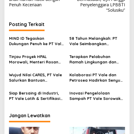
v
Penuh Keceriaan
Penyelenggara LPBBTI
“Solusiku”
i
g
Posting Terkait
a
s
MIND ID Tegaskan
58 Tahun Melangkah: PT
Dukungan Penuh ke PT Vale
Vale Seimbangkan
i
di Pomalaa, Pastikan
Pertumbuhan Bisnis,
p
Hilirisasi Berjalan Aman
Hilirisasi Nasional dan
Tinjau Proyek HPAL
Terapkan Pelabuhan
dan Berkelanjutan
Kesejahteraan Masyarakat
Morowali, Menteri Rosan
Ramah Lingkungan dan
o
Puji Praktik Pertambangan
Berbasis Digital di
s
Berkelanjutan PT Vale
Balantang, PT Vale Raih
Wujud Nilai CARES, PT Vale
Kolaborasi PT Vale dan
Penghargaan Green and
Salurkan Bantuan
Petrosea Hadirkan Senyum,
Smart Port Initiatives ASRI
Kemanusiaan untuk Korban
130 Anak di Morowali Dapat
2026
Gempa Sigi
Sunatan Massal Gratis
Siap Bersaing di Industri,
Inovasi Pengelolaan
PT Vale Latih & Sertifikasi
Sampah PT Vale Sorowako
35 Tenaga Kerja Lokal Jadi
Dipamerkan di Ajang
Operator Alat Berat
Lingkungan Internasional
Jangan Lewatkan