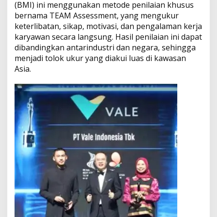
n
(BMI) ini menggunakan metode penilaian khusus
g
bernama TEAM Assessment, yang mengukur
u
keterlibatan, sikap, motivasi, dan pengalaman kerja
n
T
karyawan secara langsung. Hasil penilaian ini dapat
e
dibandingkan antarindustri dan negara, sehingga
m
menjadi tolok ukur yang diakui luas di kawasan
p
Asia.
a
t
K
e
r
j
a
B
e
r
p
u
s
a
t
p
a