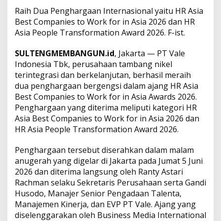
i
Raih Dua Penghargaan Internasional yaitu HR Asia
o
Best Companies to Work for in Asia 2026 dan HR
n
Asia People Transformation Award 2026. F-ist.
a
l
SULTENGMEMBANGUN.id
, Jakarta — PT Vale
,
T
Indonesia Tbk, perusahaan tambang nikel
e
terintegrasi dan berkelanjutan, berhasil meraih
g
dua penghargaan bergengsi dalam ajang HR Asia
a
Best Companies to Work for in Asia Awards 2026.
s
k
Penghargaan yang diterima meliputi kategori HR
a
Asia Best Companies to Work for in Asia 2026 dan
n
HR Asia People Transformation Award 2026.
K
o
Penghargaan tersebut diserahkan dalam malam
m
i
anugerah yang digelar di Jakarta pada Jumat 5 Juni
t
2026 dan diterima langsung oleh Ranty Astari
m
Rachman selaku Sekretaris Perusahaan serta Gandi
e
Husodo, Manajer Senior Pengadaan Talenta,
n
Manajemen Kinerja, dan EVP PT Vale. Ajang yang
B
a
diselenggarakan oleh Business Media International