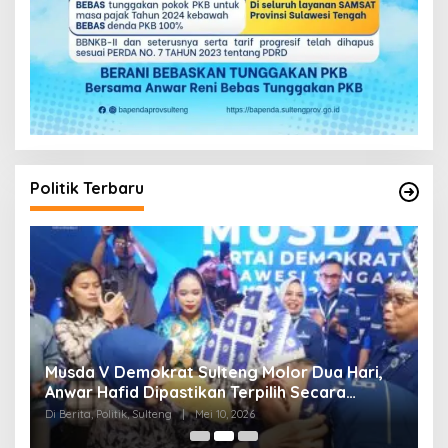
Politik Terbaru
W
Musda V Demokrat Sulteng Molor Dua Hari,
M
Anwar Hafid Dipastikan Terpilih Secara
K
Aklamasi
Di Berita, Politik, Sulteng
|
Mei 10, 2026
Di 