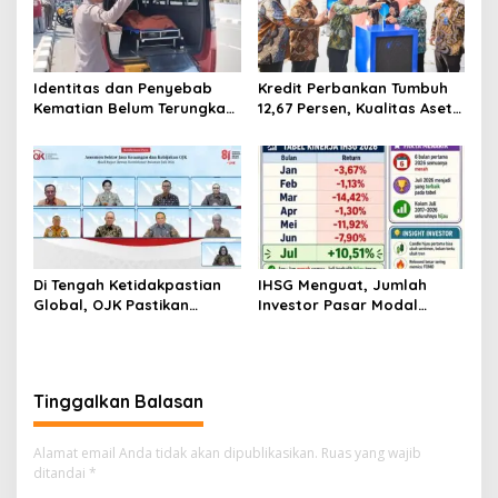
Identitas dan Penyebab
Kredit Perbankan Tumbuh
Kematian Belum Terungkap,
12,67 Persen, Kualitas Aset
Mayat Perempuan
dan Ketahanan Modal
Ditemukan Mengapung di
Tetap Kokoh Juni 2026
Pantai Lere Palu, Kondisi
Tubuh Sudah Terurai
Dicabik Buaya
Di Tengah Ketidakpastian
IHSG Menguat, Jumlah
Global, OJK Pastikan
Investor Pasar Modal
Stabilitas Sektor Jasa
Tembus 30 Juta per Juli
Keuangan Tetap Terjaga
2026
Tinggalkan Balasan
Alamat email Anda tidak akan dipublikasikan.
Ruas yang wajib
ditandai
*