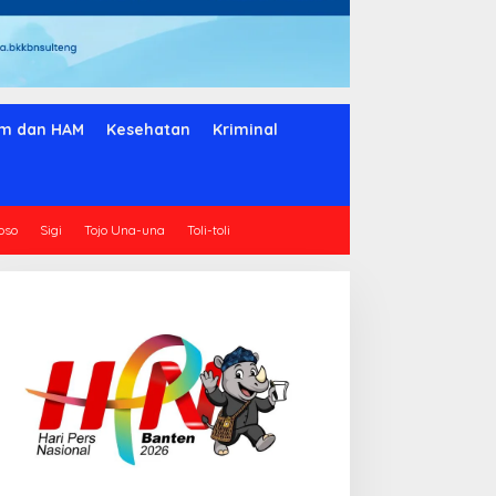
m dan HAM
Kesehatan
Kriminal
oso
Sigi
Tojo Una-una
Toli-toli