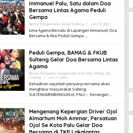
Immanuel Palu, Satu dalam Doa
Bersama Lintas Agama Peduli
Gempa
Berita
,
Keagamaan
,
Sosial
,
Sulteng
|
Juni 19, 2026
O
L
Lima Agama Bersatu di Lapangan Immanuel, Doa
E
Bersama & Aksi Peduli Gempa
H
K
I
K
Peduli Gempa, BAMAG & FKUB
I
Dinamika Memanas, Enam
Sulteng Gelar Doa Bersama Lintas
Pengurus Inti DPW NasDem
Agama
Sulteng Ajukan Mundur, Sekretaris:
Di Berita, Politik, Sulteng, Viral
|
Agustus 3, 2026
Berita
,
Donggala
,
Keagamaan
,
Kota Palu
,
Religi
,
Sigi
,
Baru Empat yang Tegas
Sulteng
|
Juni 17, 2026
O
Menyatakan
L
Kehadiran sejumlah penyanyi ternama akan
E
menghibur masyarakat Sulteng.
H
SULTENGMEMBANGUN.id, PALU – Kenangan
K
I
K
I
Mengenang Kepergian Driver Ojol
Almarhum Moh Ammar, Persatuan
Ojol Se Kota Palu Gelar Doa
Bersama di TKP Lakalantas