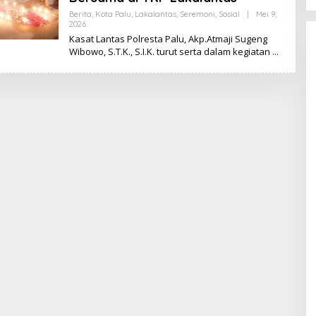
Berita
,
Kota Palu
,
Lakalantas
,
Seremoni
,
Sosial
|
Mei 9,
2026
O
L
Kasat Lantas Polresta Palu, Akp.Atmaji Sugeng
E
Wibowo, S.T.K., S.I.K. turut serta dalam kegiatan
H
K
I
K
I