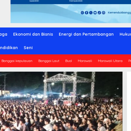
aga
Ekonomi dan Bisnis
Energi dan Pertambangan
Huku
ndidikan
Seni
Banggai kepulauan
Banggai Laut
Buol
Morowali
Morowali Utara
P