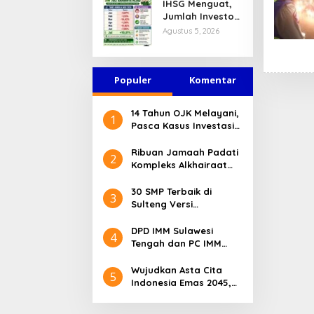
IHSG Menguat,
Jasa Keuangan
Jumlah Investor
Tetap Terjaga
Pasar Modal
Agustus 5, 2026
Tembus 30 Juta
per Juli 2026
Populer
Komentar
14 Tahun OJK Melayani,
1
Pasca Kasus Investasi
Bodong Masyarakat
Sulteng Menilai Peran
Ribuan Jamaah Padati
2
OJK Sangat Penting
Kompleks Alkhairaat
Pusat, Banyak Tokoh
Nasional dan Daerah
30 SMP Terbaik di
3
Hadir
Sulteng Versi
Kemendikdasmen 2026
DPD IMM Sulawesi
4
Tengah dan PC IMM
Palu Apresiasi Dedikasi
Mantan Kapolresta
Wujudkan Asta Cita
5
Palu
Indonesia Emas 2045,
Bupati Donggala
Luncurkan Program