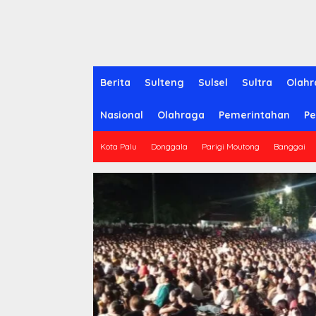
Berita
Sulteng
Sulsel
Sultra
Olahr
Nasional
Olahraga
Pemerintahan
Pe
Kota Palu
Donggala
Parigi Moutong
Banggai