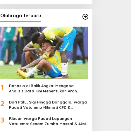
Olahraga Terbaru
1
Rahasia di Balik Angka: Mengapa
Analisis Data Kini Menentukan Arah
Juara Kompetisi Modern
2
Dari Palu, Sigi Hingga Donggala, Warga
Padati Vatulemo Nikmati CFD &
Layanan Gratis Polri
3
Ribuan Warga Padati Lapangan
Vatulemo: Senam Zumba Massal & Aksi
Sosial BAMAG Sulteng Berlangsung