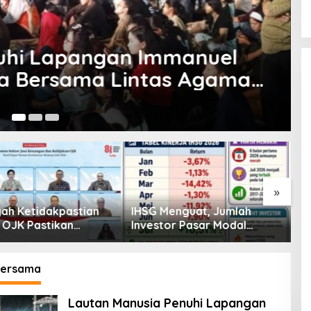
ligi
,
Sigi
,
Sulteng
G & FKUB Sulteng Gelar Doa
ama
Me
»
enguat, Jumlah
Pembiayaan Tumbuh
K
or Pasar Modal
Positif, Ini Kondisi Terkini
S
30 Juta per Juli
Sektor PVML hingga Juni
P
2026
P
bersama
Lautan Manusia Penuhi Lapangan