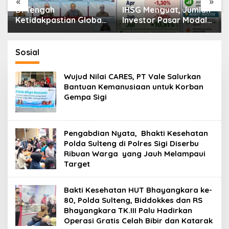
«
»
Di Tengah
IHSG Menguat, Jumlah
Ketidakpastian Global,
Investor Pasar Modal
OJK Pastikan
Tembus 30 Juta per
Stabilitas Sektor Jasa
Juli 2026
Keuangan Tetap
Sosial
Terjaga
Wujud Nilai CARES, PT Vale Salurkan
Bantuan Kemanusiaan untuk Korban
Gempa Sigi
Pengabdian Nyata, Bhakti Kesehatan
Polda Sulteng di Polres Sigi Diserbu
Ribuan Warga yang Jauh Melampaui
Target
Bakti Kesehatan HUT Bhayangkara ke-
80, Polda Sulteng, Biddokkes dan RS
Bhayangkara TK.III Palu Hadirkan
Operasi Gratis Celah Bibir dan Katarak