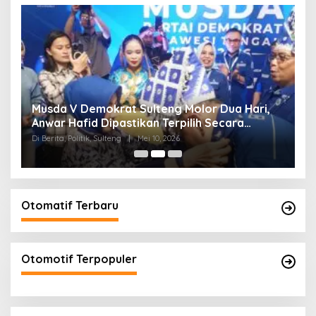
W
Musda V Demokrat Sulteng Molor Dua Hari,
M
Anwar Hafid Dipastikan Terpilih Secara
K
Aklamasi
Di Berita, Politik, Sulteng
|
Mei 10, 2026
Di 
Otomatif Terbaru
Otomotif Terpopuler