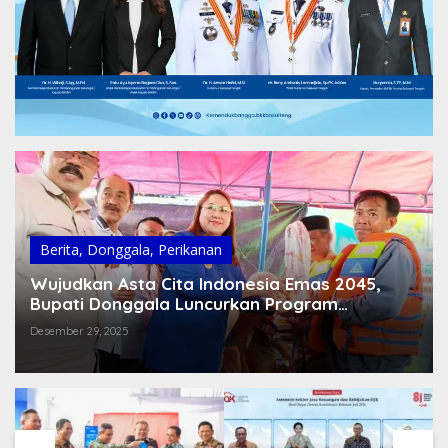
Berita
,
Donggala
,
Perikanan
Wujudkan Asta Cita Indonesia Emas 2045,
Bupati Donggala Luncurkan Program
Pemberdayaan Nelayan
Desember 29, 2025