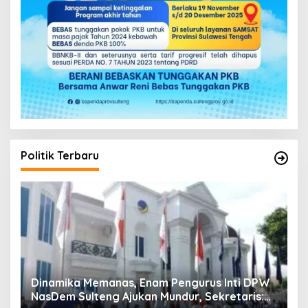
Politik Terbaru
Dinamika Memanas, Enam Pengurus Inti DPW
M
NasDem Sulteng Ajukan Mundur, Sekretaris:
A