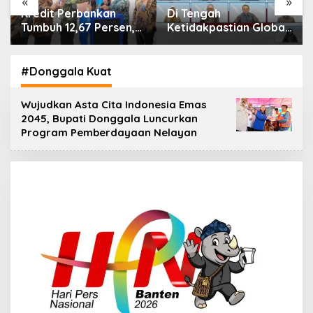
«
»
n
Kredit Perbankan
Di Tengah
Tumbuh 12,67 Persen,
Ketidakpastian Global,
Kualitas Aset dan
OJK Pastikan
Ketahanan Modal
Stabilitas Sektor Jasa
Tetap Kokoh Juni 2026
Keuangan Tetap
#Donggala Kuat
Terjaga
Wujudkan Asta Cita Indonesia Emas
2045, Bupati Donggala Luncurkan
Program Pemberdayaan Nelayan