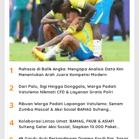
1
Rahasia di Balik Angka: Mengapa Analisis Data Kini
Menentukan Arah Juara Kompetisi Modern
2
Dari Palu, Sigi Hingga Donggala, Warga Padati
Vatulemo Nikmati CFD & Layanan Gratis Polri
3
Ribuan Warga Padati Lapangan Vatulemo: Senam
Zumba Massal & Aksi Sosial BAMAG Sulteng
Berlangsung Meriah
4
Kolaborasi Lintas Umat: BAMAG, FKUB & ASIAFI
Sulteng Gelar Aksi Sosial, Siapkan 10.000 Paket
Makanan Gratis
48 Gardu Ikuti Pertandingan Domino Fordi Sigi, Sasar