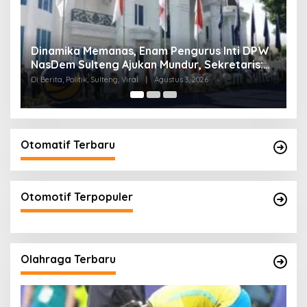
Dinamika Memanas, Enam Pengurus Inti DPW
M
NasDem Sulteng Ajukan Mundur, Sekretaris:
A
Baru Empat yang Tegas Menyatakan
A
Di Berita, Politik, Sulteng, Viral
|
Agustus 3, 2026
Di 
Otomatif Terbaru
Otomotif Terpopuler
Olahraga Terbaru