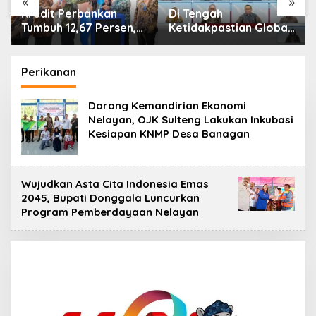
«
»
n
Kredit Perbankan
Di Tengah
Tumbuh 12,67 Persen,
Ketidakpastian Global,
Kualitas Aset dan
OJK Pastikan
Ketahanan Modal
Stabilitas Sektor Jasa
Tetap Kokoh Juni 2026
Keuangan Tetap
Perikanan
Terjaga
Dorong Kemandirian Ekonomi
Nelayan, OJK Sulteng Lakukan Inkubasi
Kesiapan KNMP Desa Banagan
Wujudkan Asta Cita Indonesia Emas
2045, Bupati Donggala Luncurkan
Program Pemberdayaan Nelayan