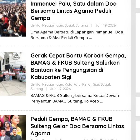
Immanuel Palu, Satu dalam Doa
Bersama Lintas Agama Peduli
Gempa
Berita
,
Keagamaan
,
Sosial
,
Sulteng
|
Juni 19, 2026
O
L
Lima Agama Bersatu di Lapangan Immanuel, Doa
E
Bersama & Aksi Peduli Gempa
H
K
I
K
Gerak Cepat Bantu Korban Gempa,
I
Dinamika Memanas, Enam
BAMAG & FKUB Sulteng Salurkan
Pengurus Inti DPW NasDem
Bantuan ke Pengungsian di
Sulteng Ajukan Mundur, Sekretaris:
Di Berita, Politik, Sulteng, Viral
|
Agustus 3, 2026
Kabupaten Sigi
Baru Empat yang Tegas
Berita
,
Keagamaan
,
Kota Palu
,
Religi
,
Sigi
,
Sosial
,
Menyatakan
Sulteng
|
Juni 17, 2026
O
L
BAMAG & FKUB Sulteng bersama Ketua Dewan
E
Penyantun BAMAG Sulteng, Ko Aceo
H
K
I
K
Peduli Gempa, BAMAG & FKUB
I
Sulteng Gelar Doa Bersama Lintas
Agama