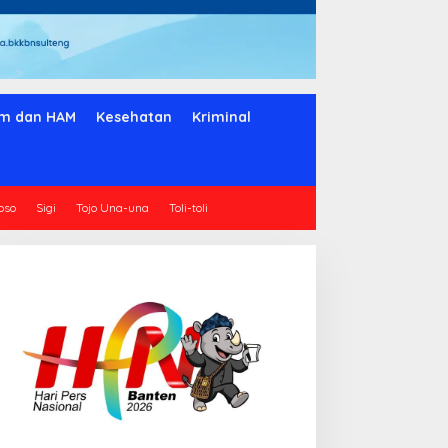
m dan HAM
Kesehatan
Kriminal
oso
Sigi
Tojo Una-una
Toli-toli