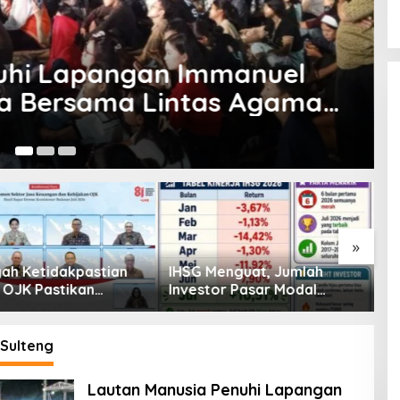
sial
,
Sulteng
Korban Gempa, BAMAG &
kan Bantuan ke Pengungsian
Ju
»
enguat, Jumlah
Pembiayaan Tumbuh
K
or Pasar Modal
Positif, Ini Kondisi Terkini
S
30 Juta per Juli
Sektor PVML hingga Juni
P
2026
P
Sulteng
Lautan Manusia Penuhi Lapangan