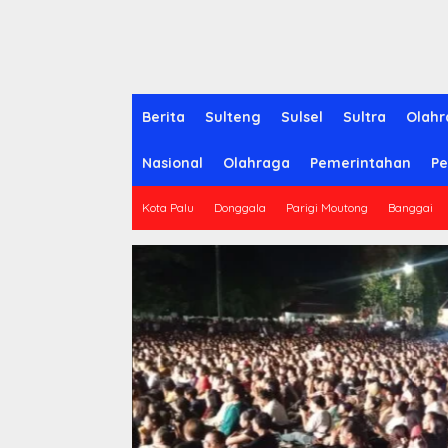
Berita
Sulteng
Sulsel
Sultra
Olahr
Nasional
Olahraga
Pemerintahan
Pe
Kota Palu
Donggala
Parigi Moutong
Banggai