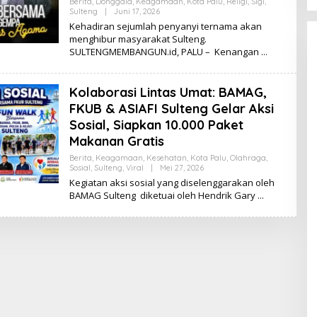
Berita
,
Donggala
,
Keagamaan
,
Kota Palu
,
Religi
,
Sigi
,
Sulteng
|
Juni 17, 2026
O
L
Kehadiran sejumlah penyanyi ternama akan
E
menghibur masyarakat Sulteng.
H
SULTENGMEMBANGUN.id, PALU – Kenangan
K
I
K
I
Kolaborasi Lintas Umat: BAMAG,
FKUB & ASIAFI Sulteng Gelar Aksi
Sosial, Siapkan 10.000 Paket
Makanan Gratis
Berita
,
Keagamaan
,
Kesehatan
,
Kota Palu
,
Olahraga
,
Sosial
,
Sulteng
,
Viral
|
Mei 27, 2026
O
L
Kegiatan aksi sosial yang diselenggarakan oleh
E
BAMAG Sulteng diketuai oleh Hendrik Gary
H
K
I
K
I