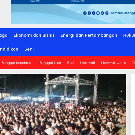
aga
Ekonomi dan Bisnis
Energi dan Pertambangan
Huku
ndidikan
Seni
Banggai kepulauan
Banggai Laut
Buol
Morowali
Morowali Utara
P