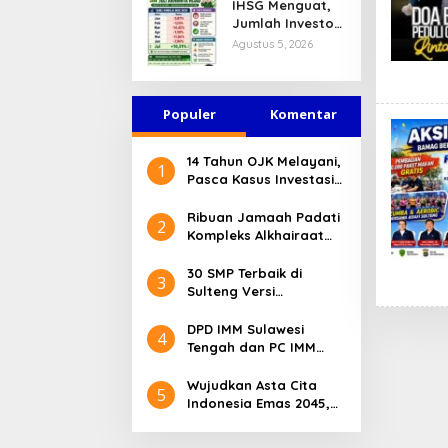
IHSG Menguat,
Jasa Keuangan
Jumlah Investor
Tetap Terjaga
Pasar Modal
Agustus 5, 2026
Tembus 30 Juta
per Juli 2026
Populer
Komentar
14 Tahun OJK Melayani,
1
Pasca Kasus Investasi
Bodong Masyarakat
Sulteng Menilai Peran
Ribuan Jamaah Padati
2
OJK Sangat Penting
Kompleks Alkhairaat
Pusat, Banyak Tokoh
Nasional dan Daerah
30 SMP Terbaik di
3
Hadir
Sulteng Versi
Kemendikdasmen 2026
DPD IMM Sulawesi
4
Tengah dan PC IMM
Palu Apresiasi Dedikasi
Mantan Kapolresta
Wujudkan Asta Cita
5
Palu
Indonesia Emas 2045,
Bupati Donggala
Luncurkan Program