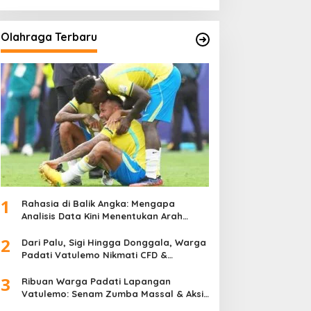
Olahraga Terbaru
1
Rahasia di Balik Angka: Mengapa
Analisis Data Kini Menentukan Arah
Juara Kompetisi Modern
2
Dari Palu, Sigi Hingga Donggala, Warga
Padati Vatulemo Nikmati CFD &
Layanan Gratis Polri
3
Ribuan Warga Padati Lapangan
Vatulemo: Senam Zumba Massal & Aksi
Sosial BAMAG Sulteng Berlangsung