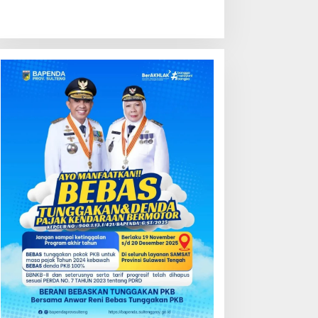
Berita
,
Donggala
,
Keagamaan
,
Kota Palu
,
Religi
,
Sigi
,
Sulteng
Peduli Gempa, BAMAG & FKUB S
Bersama Lintas Agama
ni 17, 2026
ondisi Perkembangan
Kredit Perbankan Tumbuh
ektor Asuransi,
12,67 Persen, Kualitas Aset
enjaminan dan Dana
dan Ketahanan Modal
ensiun Juni 2026
Tetap Kokoh Juni 2026