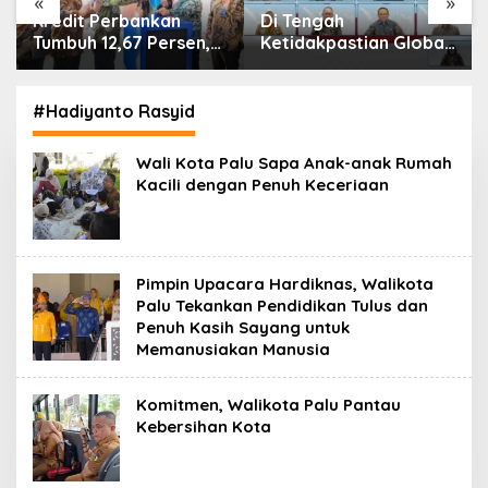
«
»
Di Tengah
IHSG Menguat, Jumlah
Ketidakpastian Global,
Investor Pasar Modal
OJK Pastikan
Tembus 30 Juta per
Stabilitas Sektor Jasa
Juli 2026
Keuangan Tetap
#Hadiyanto Rasyid
Terjaga
Wali Kota Palu Sapa Anak-anak Rumah
Kacili dengan Penuh Keceriaan
Pimpin Upacara Hardiknas, Walikota
Palu Tekankan Pendidikan Tulus dan
Penuh Kasih Sayang untuk
Memanusiakan Manusia
Komitmen, Walikota Palu Pantau
Kebersihan Kota