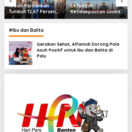
«
»
Di Tengah
IHSG Menguat, Jumlah
Ketidakpastian Global,
Investor Pasar Modal
OJK Pastikan
Tembus 30 Juta per
Stabilitas Sektor Jasa
Juli 2026
Keuangan Tetap
#Ibu dan Balita
Terjaga
Gerakan Sehat, Alfamidi Dorong Pola
Asuh Positif untuk Ibu dan Balita di
Palu