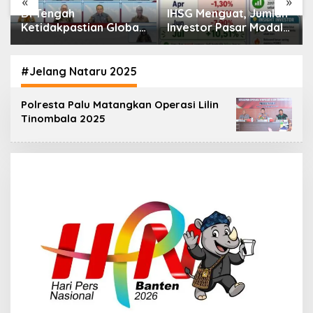
«
»
Di Tengah
IHSG Menguat, Jumlah
Ketidakpastian Global,
Investor Pasar Modal
OJK Pastikan
Tembus 30 Juta per
Stabilitas Sektor Jasa
Juli 2026
Keuangan Tetap
#Jelang Nataru 2025
Terjaga
Polresta Palu Matangkan Operasi Lilin
Tinombala 2025