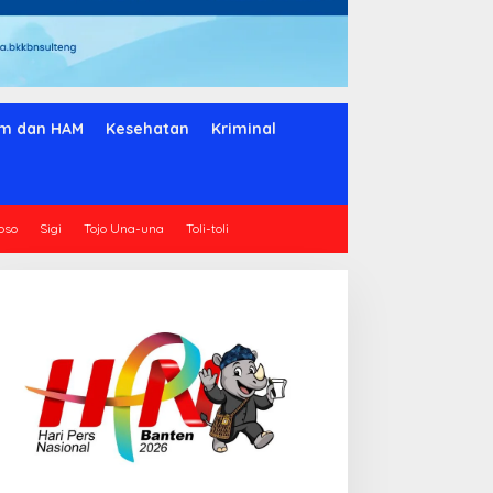
m dan HAM
Kesehatan
Kriminal
oso
Sigi
Tojo Una-una
Toli-toli