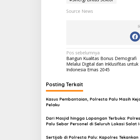
Source News
I
N
Pos sebelumnya
Bangun Kualitas Bonus Demografi
a
Melalui Digital dan Inklusifitas untuk
v
Indonesia Emas 2045
i
Posting Terkait
g
a
Kasus Pembantaian, Polresta Palu Masih Kejar
s
Pelaku
i
Dari Masjid hingga Lapangan Terbuka: Polre
p
Palu Sebar Personel di Seluruh Lokasi Salat 
o
Sertijab di Polresta Palu: Kapolres Tekankan