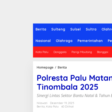
Berita
Sulteng
Sulsel
Sultra
Olahr
Nasional
Olahraga
Pemerintahan
Pe
Kota Palu
Donggala
Parigi Moutong
Banggai
Homepage
/
Berita
P
o
Polresta Palu Matan
l
r
Tinombala 2025
e
s
t
Sinergi Lintas Sektor Bantu Natal & Tahu
a
P
Nilawati
Desember 19, 2025
Berita
,
Kota Palu
60 Dilihat
a