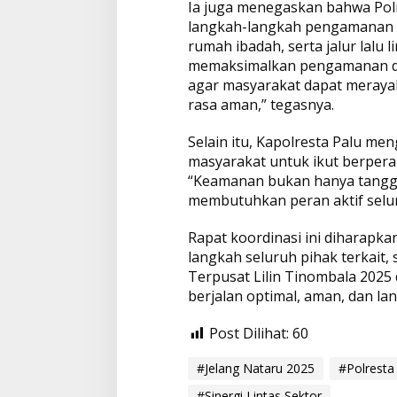
Ia juga menegaskan bahwa Polr
langkah-langkah pengamanan di 
rumah ibadah, serta jalur lalu 
memaksimalkan pengamanan den
agar masyarakat dapat meraya
rasa aman,” tegasnya.
Selain itu, Kapolresta Palu me
masyarakat untuk ikut berpera
“Keamanan bukan hanya tanggun
membutuhkan peran aktif selu
Rapat koordinasi ini diharap
langkah seluruh pihak terkait,
Terpusat Lilin Tinombala 2025 
berjalan optimal, aman, dan lanc
Post Dilihat:
60
#Jelang Nataru 2025
#Polresta
#Sinergi Lintas Sektor