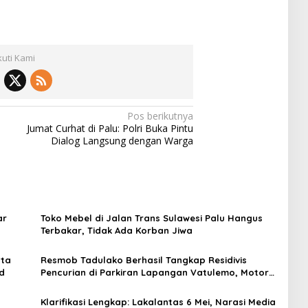
kuti Kami
Pos berikutnya
Jumat Curhat di Palu: Polri Buka Pintu
Dialog Langsung dengan Warga
Toko Mebel di Jalan Trans Sulawesi Palu Hangus
Terbakar, Tidak Ada Korban Jiwa
sta
Resmob Tadulako Berhasil Tangkap Residivis
Id
Pencurian di Parkiran Lapangan Vatulemo, Motor
hingga HP Diamankan
Klarifikasi Lengkap: Lakalantas 6 Mei, Narasi Media