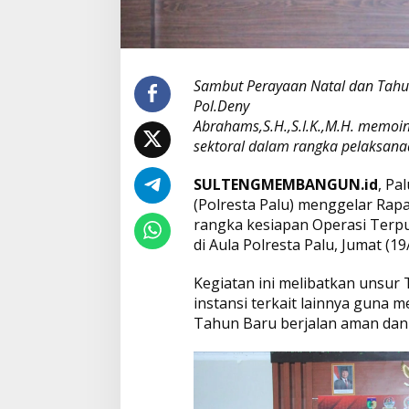
n
o
m
b
a
Sambut Perayaan Natal dan Tahu
l
a
Pol.Deny
2
Abrahams,S.H.,S.I.K.,M.H. memoin
0
sektoral dalam rangka pelaksanaan
2
5
SULTENGMEMBANGUN.id
, Pa
(Polresta Palu) menggelar Rapa
rangka kesiapan Operasi Terpu
di Aula Polresta Palu, Jumat (19
Kegiatan ini melibatkan unsur 
instansi terkait lainnya guna
Tahun Baru berjalan aman dan 