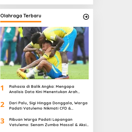
Olahraga Terbaru
1
Rahasia di Balik Angka: Mengapa
Analisis Data Kini Menentukan Arah
Juara Kompetisi Modern
2
Dari Palu, Sigi Hingga Donggala, Warga
Padati Vatulemo Nikmati CFD &
Layanan Gratis Polri
3
Ribuan Warga Padati Lapangan
Vatulemo: Senam Zumba Massal & Aksi
Sosial BAMAG Sulteng Berlangsung