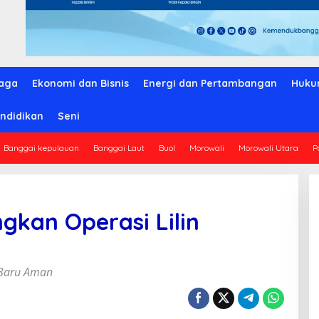
aga
Ekonomi dan Bisnis
Energi dan Pertambangan
Huku
ndidikan
Seni
Banggai kepulauan
Banggai Laut
Buol
Morowali
Morowali Utara
P
gkan Operasi Lilin
n Baru Aman