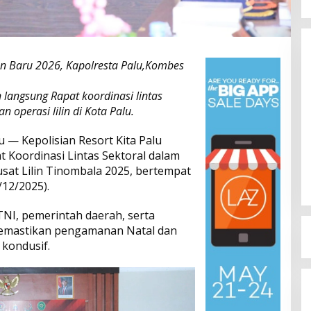
n Baru 2026, Kapolresta Palu,Kombes
 langsung Rapat koordinasi lintas
 operasi lilin di Kota Palu.
Dinamika Memanas, Enam
lu — Kepolisian Resort Kita Palu
Pengurus Inti DPW NasDem
t Koordinasi Lintas Sektoral dalam
Sulteng Ajukan Mundur, Sekretaris:
Di Berita, Politik, Sulteng, Viral
|
Agustus 3, 2026
sat Lilin Tinombala 2025, bertempat
Baru Empat yang Tegas
/12/2025).
Menyatakan
TNI, pemerintah daerah, serta
 memastikan pengamanan Natal dan
kondusif.