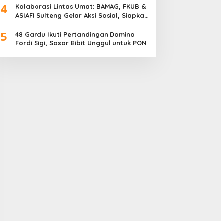
4
Meriah
Kolaborasi Lintas Umat: BAMAG, FKUB &
ASIAFI Sulteng Gelar Aksi Sosial, Siapkan
10.000 Paket Makanan Gratis
5
48 Gardu Ikuti Pertandingan Domino
Fordi Sigi, Sasar Bibit Unggul untuk PON