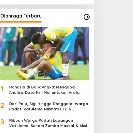
Olahraga Terbaru
1
Rahasia di Balik Angka: Mengapa
Analisis Data Kini Menentukan Arah
Juara Kompetisi Modern
2
Dari Palu, Sigi Hingga Donggala, Warga
Padati Vatulemo Nikmati CFD &
Layanan Gratis Polri
3
Ribuan Warga Padati Lapangan
Vatulemo: Senam Zumba Massal & Aksi
Sosial BAMAG Sulteng Berlangsung