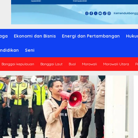
aga
Ekonomi dan Bisnis
Energi dan Pertambangan
Huku
ndidikan
Seni
Banggai kepulauan
Banggai Laut
Buol
Morowali
Morowali Utara
P