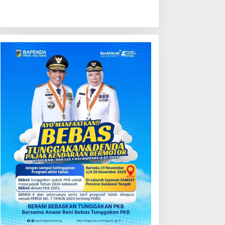
ondisi Perkembangan
Kredit Perbankan Tumbuh
ektor Asuransi,
12,67 Persen, Kualitas Aset
enjaminan dan Dana
dan Ketahanan Modal
ensiun Juni 2026
Tetap Kokoh Juni 2026