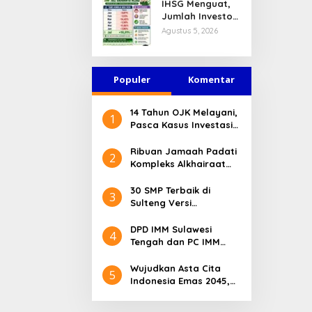
IHSG Menguat,
Jasa Keuangan
Jumlah Investor
Tetap Terjaga
Pasar Modal
Agustus 5, 2026
Tembus 30 Juta
per Juli 2026
Populer
Komentar
14 Tahun OJK Melayani,
1
Pasca Kasus Investasi
Bodong Masyarakat
Sulteng Menilai Peran
Ribuan Jamaah Padati
2
OJK Sangat Penting
Kompleks Alkhairaat
Pusat, Banyak Tokoh
Nasional dan Daerah
30 SMP Terbaik di
3
Hadir
Sulteng Versi
Kemendikdasmen 2026
DPD IMM Sulawesi
4
Tengah dan PC IMM
Palu Apresiasi Dedikasi
Mantan Kapolresta
Wujudkan Asta Cita
5
Palu
Indonesia Emas 2045,
Bupati Donggala
Luncurkan Program