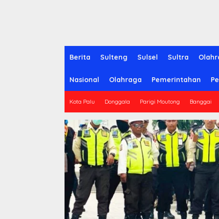
Berita
Sulteng
Sulsel
Sultra
Olahr
Nasional
Olahraga
Pemerintahan
Pe
Kota Palu
Donggala
Parigi Moutong
Banggai