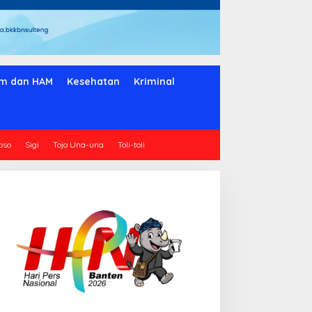
m dan HAM
Kesehatan
Kriminal
oso
Sigi
Tojo Una-una
Toli-toli