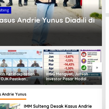
ulteng
sus Andrie Yunus Diadili di
»
enguat, Jumlah
Pembiayaan Tumbuh
K
or Pasar Modal
Positif, Ini Kondisi Terkini
S
30 Juta per Juli
Sektor PVML hingga Juni
P
2026
P
s Andrie Yunus
IMM Sulteng Desak Kasus Andrie