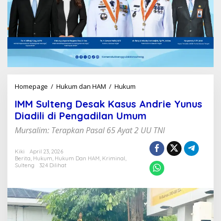
Homepage
/
Hukum dan HAM
/
Hukum
I
M
IMM Sulteng Desak Kasus Andrie Yunus
M
S
Diadili di Pengadilan Umum
u
Mursalim: Terapkan Pasal 65 Ayat 2 UU TNI
l
t
e
Kiki
April 23, 2026
n
Berita
,
Hukum
,
Hukum Dan HAM
,
Kriminal
,
Sulteng
324 Dilihat
g
D
e
s
a
k
K