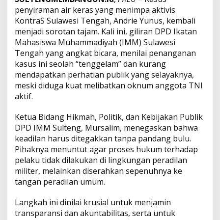
e
penyiraman air keras yang menimpa aktivis
n
KontraS Sulawesi Tengah, Andrie Yunus, kembali
g
menjadi sorotan tajam. Kali ini, giliran DPD Ikatan
a
Mahasiswa Muhammadiyah (IMM) Sulawesi
d
Tengah yang angkat bicara, menilai penanganan
i
l
kasus ini seolah “tenggelam” dan kurang
a
mendapatkan perhatian publik yang selayaknya,
n
meski diduga kuat melibatkan oknum anggota TNI
U
aktif.
m
u
m
Ketua Bidang Hikmah, Politik, dan Kebijakan Publik
DPD IMM Sulteng, Mursalim, menegaskan bahwa
keadilan harus ditegakkan tanpa pandang bulu.
Pihaknya menuntut agar proses hukum terhadap
pelaku tidak dilakukan di lingkungan peradilan
militer, melainkan diserahkan sepenuhnya ke
tangan peradilan umum.
Langkah ini dinilai krusial untuk menjamin
transparansi dan akuntabilitas, serta untuk