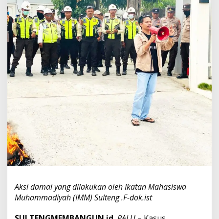
a
s
u
s
A
n
d
r
i
e
Y
u
n
u
s
D
i
a
d
i
l
Aksi damai yang dilakukan oleh Ikatan Mahasiswa
i
Muhammadiyah (IMM) Sulteng .F-dok.ist
d
i
SULTENGMEMBANGUN.id
,
PALU
– Kasus
P