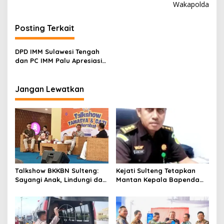
i
Wakapolda
g
Posting Terkait
a
s
DPD IMM Sulawesi Tengah
i
dan PC IMM Palu Apresiasi
p
Dedikasi Mantan
Kapolresta Palu
o
Jangan Lewatkan
s
Talkshow BKKBN Sulteng:
Kejati Sulteng Tetapkan
Sayangi Anak, Lindungi dan
Mantan Kepala Bapenda
Bangun Masa Depan Lewat
Donggala Jadi Tersangka
Pengasuhan Sehat dan
Korupsi Pajak
Bijak Bermedia Digital
Pertambangan