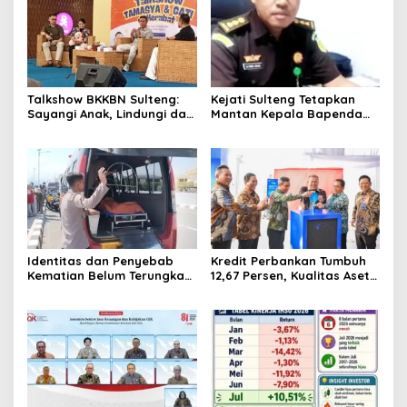
Talkshow BKKBN Sulteng:
Kejati Sulteng Tetapkan
Sayangi Anak, Lindungi dan
Mantan Kepala Bapenda
Bangun Masa Depan Lewat
Donggala Jadi Tersangka
Pengasuhan Sehat dan
Korupsi Pajak
Bijak Bermedia Digital
Pertambangan
Identitas dan Penyebab
Kredit Perbankan Tumbuh
Kematian Belum Terungkap,
12,67 Persen, Kualitas Aset
Mayat Perempuan
dan Ketahanan Modal
Ditemukan Mengapung di
Tetap Kokoh Juni 2026
Pantai Lere Palu, Kondisi
Tubuh Sudah Terurai
Dicabik Buaya