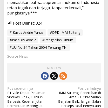
memastikan bahwa supremasi hukum di Indonesia
tetap tegak dan terjaga, tanpa terkecuali,”
pungkasnya.***
Post Dilihat:
324
# Kasus Andrie Yunus
#DPD IMM Sulteng
#Pasal 65 Ayat 2
#Pengadilan Umum
#UU No 34 Tahun 2004 Tentang TNI
Source News
Ikuti Kami
N
Pos sebelumnya
Pos berikutnya
PT Vale Dapat Pinjaman
IMM Sulteng: Penertiban di
a
Sindikasi Rp12,3 Triliun
Area PT CPM Sudah
v
Berbasis Keberlanjutan,
Berjalan Baik, Jangan Salah
Permintaan Meningkat
Persepsi soal Pernyataan