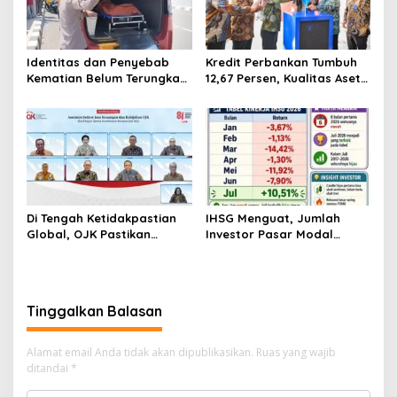
Identitas dan Penyebab
Kredit Perbankan Tumbuh
Kematian Belum Terungkap,
12,67 Persen, Kualitas Aset
Mayat Perempuan
dan Ketahanan Modal
Ditemukan Mengapung di
Tetap Kokoh Juni 2026
Pantai Lere Palu, Kondisi
Tubuh Sudah Terurai
Dicabik Buaya
Di Tengah Ketidakpastian
IHSG Menguat, Jumlah
Global, OJK Pastikan
Investor Pasar Modal
Stabilitas Sektor Jasa
Tembus 30 Juta per Juli
Keuangan Tetap Terjaga
2026
Tinggalkan Balasan
Alamat email Anda tidak akan dipublikasikan.
Ruas yang wajib
ditandai
*