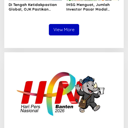
Di Tengah Ketidakpastian
IHSG Menguat, Jumlah
Global, OJK Pastikan
Investor Pasar Modal
Stabilitas Sektor Jasa
Tembus 30 Juta per Juli
Keuangan Tetap Terjaga
2026
View More