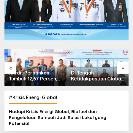
«
»
Di Tengah
IHSG Menguat, Jumlah
Ketidakpastian Global,
Investor Pasar Modal
OJK Pastikan
Tembus 30 Juta per
Stabilitas Sektor Jasa
Juli 2026
Keuangan Tetap
#Krisis Energi Global
Terjaga
Hadapi Krisis Energi Global, Biofuel dan
Pengelolaan Sampah Jadi Solusi Lokal yang
Potensial