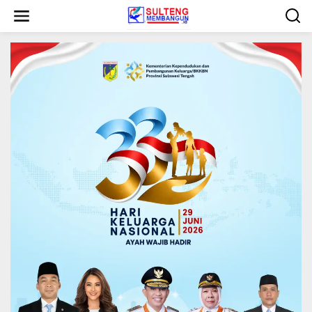
L
e
w
a
t
i
k
e
k
o
n
t
e
n