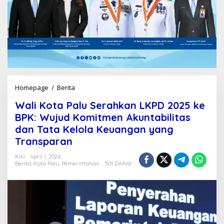
Homepage
/
Berita
W
a
Wali Kota Palu Serahkan LKPD 2025 ke
l
i
BPK: Wujud Komitmen Akuntabilitas
K
dan Tata Kelola Keuangan yang
o
Transparan
t
a
Kiki
April 1, 2026
P
Berita
,
Kota Palu
,
Pemerintahan
501 Dilihat
a
l
u
S
e
r
a