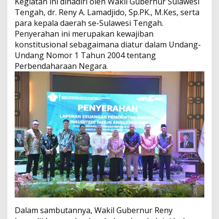
Kegiatan ini dihadiri oleh Wakil Gubernur Sulawesi
m
Tengah, dr. Reny A. Lamadjido, Sp.PK., M.Kes, serta
i
para kepala daerah se-Sulawesi Tengah.
t
Penyerahan ini merupakan kewajiban
m
e
konstitusional sebagaimana diatur dalam Undang-
n
Undang Nomor 1 Tahun 2004 tentang
A
Perbendaharaan Negara.
k
u
n
t
a
b
i
l
i
t
a
s
d
a
n
T
Dalam sambutannya, Wakil Gubernur Reny
a