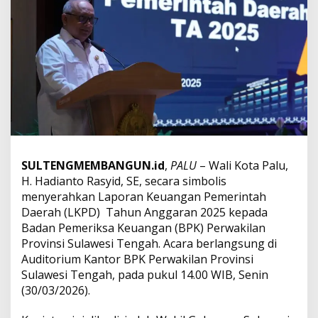
h
k
a
n
L
K
P
D
2
0
2
5
k
SULTENGMEMBANGUN.id
,
PALU
– Wali Kota Palu,
e
H. Hadianto Rasyid, SE, secara simbolis
B
menyerahkan Laporan Keuangan Pemerintah
P
Daerah (LKPD) Tahun Anggaran 2025 kepada
K
Badan Pemeriksa Keuangan (BPK) Perwakilan
:
W
Provinsi Sulawesi Tengah. Acara berlangsung di
u
Auditorium Kantor BPK Perwakilan Provinsi
j
Sulawesi Tengah, pada pukul 14.00 WIB, Senin
u
(30/03/2026).
d
K
o