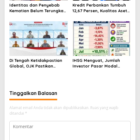
Identitas dan Penyebab
Kredit Perbankan Tumbuh
Kematian Belum Terungkap,
12,67 Persen, Kualitas Aset
Mayat Perempuan
dan Ketahanan Modal
Ditemukan Mengapung di
Tetap Kokoh Juni 2026
Pantai Lere Palu, Kondisi
Tubuh Sudah Terurai
Dicabik Buaya
Di Tengah Ketidakpastian
IHSG Menguat, Jumlah
Global, OJK Pastikan
Investor Pasar Modal
Stabilitas Sektor Jasa
Tembus 30 Juta per Juli
Keuangan Tetap Terjaga
2026
Tinggalkan Balasan
Alamat email Anda tidak akan dipublikasikan.
Ruas yang wajib
ditandai
*