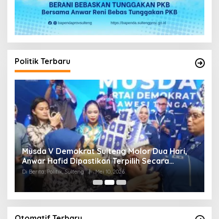
Politik Terbaru
W
Musda V Demokrat Sulteng Molor Dua Hari,
M
Anwar Hafid Dipastikan Terpilih Secara
K
Aklamasi
Di Berita, Politik, Sulteng
|
Mei 10, 2026
Di 
Otomatif Terbaru