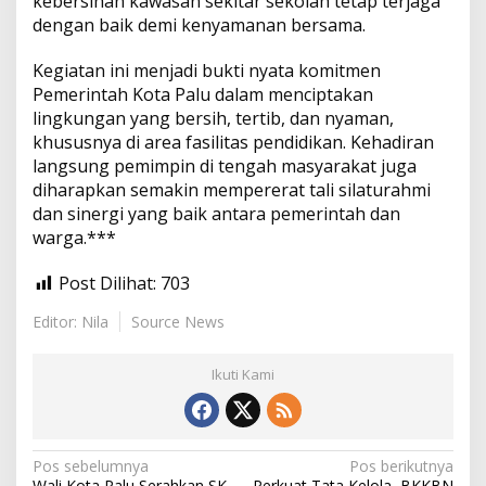
kebersihan kawasan sekitar sekolah tetap terjaga
dengan baik demi kenyamanan bersama.
Kegiatan ini menjadi bukti nyata komitmen
Pemerintah Kota Palu dalam menciptakan
lingkungan yang bersih, tertib, dan nyaman,
khususnya di area fasilitas pendidikan. Kehadiran
langsung pemimpin di tengah masyarakat juga
diharapkan semakin mempererat tali silaturahmi
dan sinergi yang baik antara pemerintah dan
warga.***
Post Dilihat:
703
Editor: Nila
Source News
Ikuti Kami
N
Pos sebelumnya
Pos berikutnya
Wali Kota Palu Serahkan SK,
Perkuat Tata Kelola, BKKBN