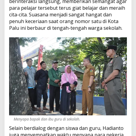
M
berinteraksi langsung, memberikan semangat agar
para pelajar tersebut terus giat belajar dan meraih
cita-cita. Suasana menjadi sangat hangat dan
penuh keceriaan saat orang nomor satu di Kota
Palu ini berbaur di tengah-tengah warga sekolah.
Menyapa bapak dan ibu guru di sekolah.
Selain berdialog dengan siswa dan guru, Hadianto
juga menyempatkan waktu menyapa para pekerja