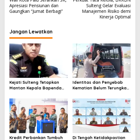
a
Apresiasi Pensiunan dan
Sulteng Gelar Evaluasi
v
Gaungkan “Jumat Berbagi”
Manajemen Risiko demi
Kinerja Optimal
i
g
Jangan Lewatkan
a
s
i
p
o
s
Kejati Sulteng Tetapkan
Identitas dan Penyebab
Mantan Kepala Bapenda
Kematian Belum Terungkap,
Donggala Jadi Tersangka
Mayat Perempuan
Korupsi Pajak
Ditemukan Mengapung di
Pertambangan
Pantai Lere Palu, Kondisi
Tubuh Sudah Terurai
Dicabik Buaya
Kredit Perbankan Tumbuh
Di Tengah Ketidakpastian