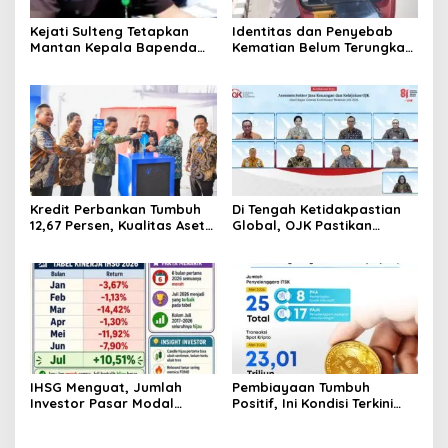
Kejati Sulteng Tetapkan
Identitas dan Penyebab
Mantan Kepala Bapenda
Kematian Belum Terungkap,
Donggala Jadi Tersangka
Mayat Perempuan
Korupsi Pajak
Ditemukan Mengapung di
Pertambangan
Pantai Lere Palu, Kondisi
Tubuh Sudah Terurai
Dicabik Buaya
Kredit Perbankan Tumbuh
Di Tengah Ketidakpastian
12,67 Persen, Kualitas Aset
Global, OJK Pastikan
dan Ketahanan Modal
Stabilitas Sektor Jasa
Tetap Kokoh Juni 2026
Keuangan Tetap Terjaga
IHSG Menguat, Jumlah
Pembiayaan Tumbuh
Investor Pasar Modal
Positif, Ini Kondisi Terkini
Tembus 30 Juta per Juli
Sektor PVML hingga Juni
2026
2026