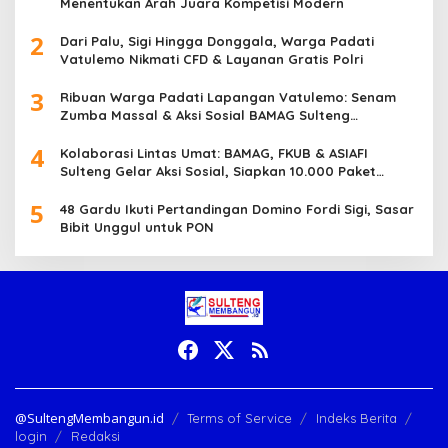
Menentukan Arah Juara Kompetisi Modern
2
Dari Palu, Sigi Hingga Donggala, Warga Padati
Vatulemo Nikmati CFD & Layanan Gratis Polri
3
Ribuan Warga Padati Lapangan Vatulemo: Senam
Zumba Massal & Aksi Sosial BAMAG Sulteng
Berlangsung Meriah
4
Kolaborasi Lintas Umat: BAMAG, FKUB & ASIAFI
Sulteng Gelar Aksi Sosial, Siapkan 10.000 Paket
Makanan Gratis
5
48 Gardu Ikuti Pertandingan Domino Fordi Sigi, Sasar
Bibit Unggul untuk PON
@SultengMembangun.id
Terms of Service
Indeks Berita
login
Redaksi