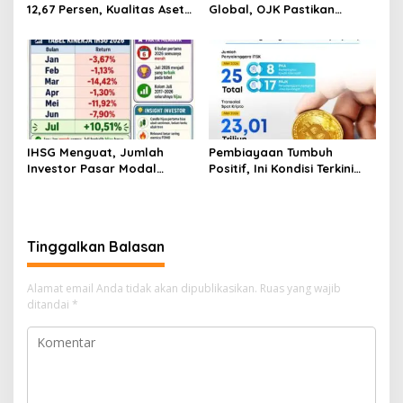
12,67 Persen, Kualitas Aset
Global, OJK Pastikan
dan Ketahanan Modal
Stabilitas Sektor Jasa
Tetap Kokoh Juni 2026
Keuangan Tetap Terjaga
IHSG Menguat, Jumlah
Pembiayaan Tumbuh
Investor Pasar Modal
Positif, Ini Kondisi Terkini
Tembus 30 Juta per Juli
Sektor PVML hingga Juni
2026
2026
Tinggalkan Balasan
Alamat email Anda tidak akan dipublikasikan.
Ruas yang wajib
ditandai
*