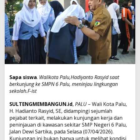
a
u
L
i
n
g
k
u
n
g
a
n
S
Sapa siswa
.
Walikota Palu,Hadiyanto Rasyid saat
M
P
berkunjung ke SMPN 6 Palu, meninjau lingkungan
N
sekolah.F-ist
6
,
SULTENGMEMBANGUN.id
,
PALU
– Wali Kota Palu,
S
H. Hadianto Rasyid, SE, didampingi sejumlah
a
p
pejabat terkait, melakukan kunjungan kerja dan
a
peninjauan di kawasan sekitar SMP Negeri 6 Palu,
S
Jalan Dewi Sartika, pada Selasa (07/04/2026).
i
Kunjungan ini bukan hanya untuk melihat kondisi
s