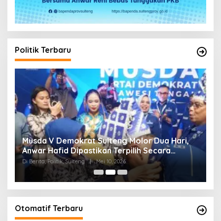
Politik Terbaru
W
Musda V Demokrat Sulteng Molor Dua Hari,
M
Anwar Hafid Dipastikan Terpilih Secara
K
Aklamasi
Di Berita, Politik, Sulteng
|
Mei 10, 2026
Di 
Otomatif Terbaru