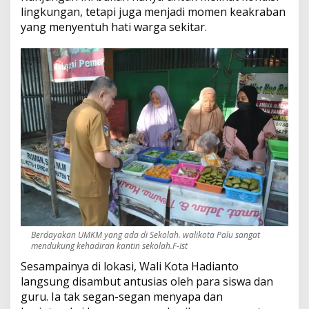
lingkungan, tetapi juga menjadi momen keakraban
w
a
yang menyentuh hati warga sekitar.
h
i
n
g
g
a
B
o
r
o
n
g
J
a
j
a
n
Berdayakan UMKM yang ada di Sekolah. walikota Palu sangat
mendukung kehadiran kantin sekolah.F-Ist
a
n
Sesampainya di lokasi, Wali Kota Hadianto
U
langsung disambut antusias oleh para siswa dan
M
guru. Ia tak segan-segan menyapa dan
K