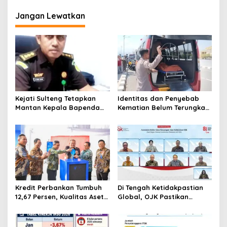
p
TANPA NEGOSIASI
o
Jangan Lewatkan
s
Kejati Sulteng Tetapkan
Identitas dan Penyebab
Mantan Kepala Bapenda
Kematian Belum Terungkap,
Donggala Jadi Tersangka
Mayat Perempuan
Korupsi Pajak
Ditemukan Mengapung di
Pertambangan
Pantai Lere Palu, Kondisi
Tubuh Sudah Terurai
Dicabik Buaya
Kredit Perbankan Tumbuh
Di Tengah Ketidakpastian
12,67 Persen, Kualitas Aset
Global, OJK Pastikan
dan Ketahanan Modal
Stabilitas Sektor Jasa
Tetap Kokoh Juni 2026
Keuangan Tetap Terjaga