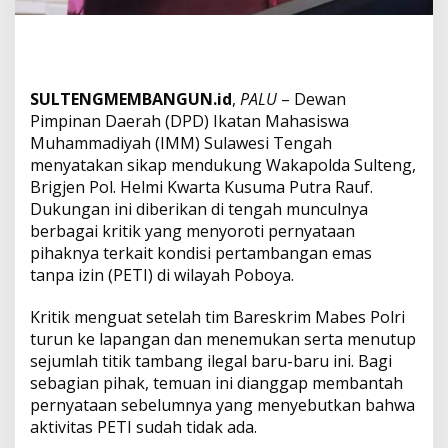
a
l
a
n
B
SULTENGMEMBANGUN.id
,
PALU
– Dewan
a
Pimpinan Daerah (DPD) Ikatan Mahasiswa
i
Muhammadiyah (IMM) Sulawesi Tengah
k
,
menyatakan sikap mendukung Wakapolda Sulteng,
J
Brigjen Pol. Helmi Kwarta Kusuma Putra Rauf.
a
Dukungan ini diberikan di tengah munculnya
n
berbagai kritik yang menyoroti pernyataan
g
a
pihaknya terkait kondisi pertambangan emas
n
tanpa izin (PETI) di wilayah Poboya.
S
a
Kritik menguat setelah tim Bareskrim Mabes Polri
l
turun ke lapangan dan menemukan serta menutup
a
h
sejumlah titik tambang ilegal baru-baru ini. Bagi
P
sebagian pihak, temuan ini dianggap membantah
e
pernyataan sebelumnya yang menyebutkan bahwa
r
aktivitas PETI sudah tidak ada.
s