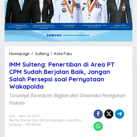
Homepage
/
Sulteng
/
Kota Palu
I
M
IMM Sulteng: Penertiban di Area PT
M
S
CPM Sudah Berjalan Baik, Jangan
u
Salah Persepsi soal Pernyataan
l
Wakapolda
t
e
Turunnya Bareskrim Bagian dari Dinamika Penegakan
n
Hukum
g
:
P
Kiki
April 24, 2026
e
Berita
,
Energi Dan Pertambangan
,
Kota Palu
,
Sulteng
748 Dilihat
n
e
r