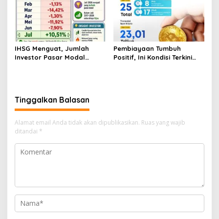
IHSG Menguat, Jumlah
Pembiayaan Tumbuh
Investor Pasar Modal
Positif, Ini Kondisi Terkini
Tembus 30 Juta per Juli
Sektor PVML hingga Juni
2026
2026
Tinggalkan Balasan
Alamat email Anda tidak akan dipublikasikan.
Ruas yang wajib
ditandai
*