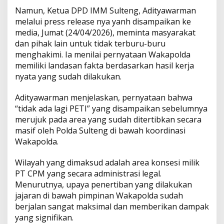
e
p
Namun, Ketua DPD IMM Sulteng, Adityawarman
s
melalui press release nya yanh disampaikan ke
i
media, Jumat (24/04/2026), meminta masyarakat
s
dan pihak lain untuk tidak terburu-buru
o
menghakimi. Ia menilai pernyataan Wakapolda
a
l
memiliki landasan fakta berdasarkan hasil kerja
P
nyata yang sudah dilakukan.
e
r
Adityawarman menjelaskan, pernyataan bahwa
n
“tidak ada lagi PETI” yang disampaikan sebelumnya
y
a
merujuk pada area yang sudah ditertibkan secara
t
masif oleh Polda Sulteng di bawah koordinasi
a
Wakapolda.
a
n
Wilayah yang dimaksud adalah area konsesi milik
W
a
PT CPM yang secara administrasi legal.
k
Menurutnya, upaya penertiban yang dilakukan
a
jajaran di bawah pimpinan Wakapolda sudah
p
berjalan sangat maksimal dan memberikan dampak
o
l
yang signifikan.