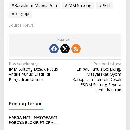
#Bareskrim Mabes Polri
#IMM Sulteng
#PETI
#PT CPM
Source News
Ikuti Kami
N
Pos sebelumnya
Pos berikutnya
IMM Sulteng Desak Kasus
Empat Tahun Berjuang,
a
Andrie Yunus Diadili di
Masyarakat Oyom
v
Pengadilan Umum
Kabupaten Toli-toli Desak
ESDM Sulteng Segera
i
Terbitkan Izin
g
Posting Terkait
a
s
HARGA MATI! MASYARAKAT
i
POBOYA BLOKIR PT CPM,
TUNTUT PENCIUTAN LAHAN