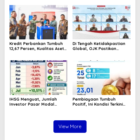
Korupsi Pajak
Ditemukan Mengapung di
Pertambangan
Pantai Lere Palu, Kondisi
Tubuh Sudah Terurai
Dicabik Buaya
Kredit Perbankan Tumbuh
Di Tengah Ketidakpastian
12,67 Persen, Kualitas Aset
Global, OJK Pastikan
dan Ketahanan Modal
Stabilitas Sektor Jasa
Tetap Kokoh Juni 2026
Keuangan Tetap Terjaga
IHSG Menguat, Jumlah
Pembiayaan Tumbuh
Investor Pasar Modal
Positif, Ini Kondisi Terkini
Tembus 30 Juta per Juli
Sektor PVML hingga Juni
2026
2026
View More