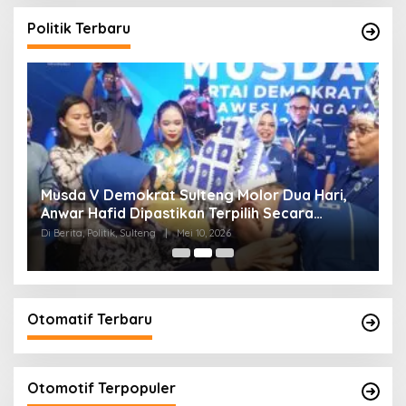
Politik Terbaru
W
Musda V Demokrat Sulteng Molor Dua Hari,
M
Anwar Hafid Dipastikan Terpilih Secara
K
Aklamasi
Di Berita, Politik, Sulteng
|
Mei 10, 2026
Di 
Otomatif Terbaru
Otomotif Terpopuler