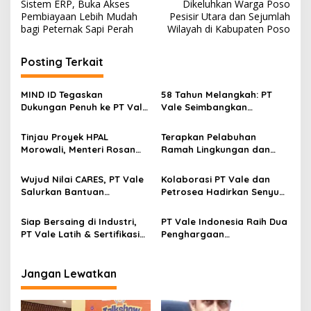
a
Sistem ERP, Buka Akses
Dikeluhkan Warga Poso
v
Pembiayaan Lebih Mudah
Pesisir Utara dan Sejumlah
bagi Peternak Sapi Perah
Wilayah di Kabupaten Poso
i
g
Posting Terkait
a
s
MIND ID Tegaskan
58 Tahun Melangkah: PT
Dukungan Penuh ke PT Vale
Vale Seimbangkan
i
di Pomalaa, Pastikan
Pertumbuhan Bisnis,
p
Hilirisasi Berjalan Aman
Hilirisasi Nasional dan
Tinjau Proyek HPAL
Terapkan Pelabuhan
dan Berkelanjutan
Kesejahteraan Masyarakat
Morowali, Menteri Rosan
Ramah Lingkungan dan
o
Puji Praktik Pertambangan
Berbasis Digital di
s
Berkelanjutan PT Vale
Balantang, PT Vale Raih
Wujud Nilai CARES, PT Vale
Kolaborasi PT Vale dan
Penghargaan Green and
Salurkan Bantuan
Petrosea Hadirkan Senyum,
Smart Port Initiatives ASRI
Kemanusiaan untuk Korban
130 Anak di Morowali Dapat
2026
Gempa Sigi
Sunatan Massal Gratis
Siap Bersaing di Industri,
PT Vale Indonesia Raih Dua
PT Vale Latih & Sertifikasi
Penghargaan
35 Tenaga Kerja Lokal Jadi
Internasional, Tegaskan
Operator Alat Berat
Komitmen Bangun Tempat
Kerja Berpusat pada
Jangan Lewatkan
Manusia