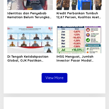
Identitas dan Penyebab
Kredit Perbankan Tumbuh
Kematian Belum Terungkap,
12,67 Persen, Kualitas Aset
Mayat Perempuan
dan Ketahanan Modal
Ditemukan Mengapung di
Tetap Kokoh Juni 2026
Pantai Lere Palu, Kondisi
Tubuh Sudah Terurai
Dicabik Buaya
Di Tengah Ketidakpastian
IHSG Menguat, Jumlah
Global, OJK Pastikan
Investor Pasar Modal
Stabilitas Sektor Jasa
Tembus 30 Juta per Juli
Keuangan Tetap Terjaga
2026
View More