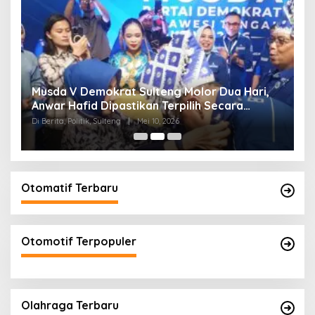
W
Musda V Demokrat Sulteng Molor Dua Hari,
M
Anwar Hafid Dipastikan Terpilih Secara
K
Aklamasi
Di Berita, Politik, Sulteng
|
Mei 10, 2026
Di 
Otomatif Terbaru
Otomotif Terpopuler
Olahraga Terbaru