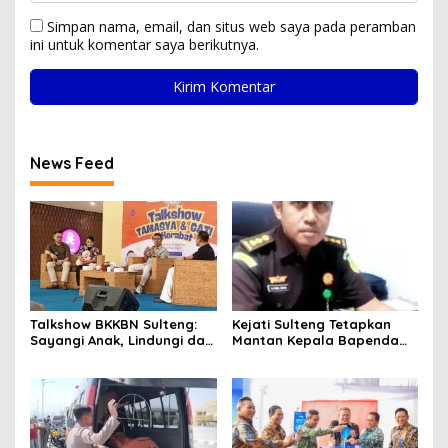
Simpan nama, email, dan situs web saya pada peramban
ini untuk komentar saya berikutnya.
News Feed
Talkshow BKKBN Sulteng:
Kejati Sulteng Tetapkan
Sayangi Anak, Lindungi dan
Mantan Kepala Bapenda
Bangun Masa Depan Lewat
Donggala Jadi Tersangka
Pengasuhan Sehat dan
Korupsi Pajak
Bijak Bermedia Digital
Pertambangan