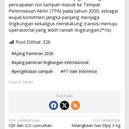
pencapaian nol sampah masuk ke Tempat
Pemrosesan Akhir (TPA) pada tahun 2050, sebagai
wujud komitmen jangka panjang menjaga
lingkungan sekaligus mendukung transisi menuju
operasional yang lebih ramah lingkungan.(*rls)
Post Dilihat:
326
#Ajang Pameran 2026
#ajang pameran lingkungan internasional
#pengelolaan sampah
#PT Vale Indonesia
Source News
Ikuti Kami
N
Pos sebelumnya
Pos berikutnya
OJK dan ILO Luncurkan
Kelangkaan Gas Elpiji 3 Kg