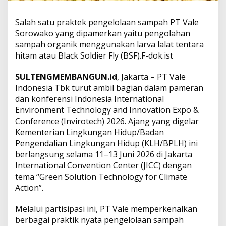
a
m
Salah satu praktek pengelolaan sampah PT Vale
e
Sorowako yang dipamerkan yaitu pengolahan
r
sampah organik menggunakan larva lalat tentara
k
a
hitam atau Black Soldier Fly (BSF).F-dok.ist
n
d
SULTENGMEMBANGUN.id
, Jakarta – PT Vale
i
Indonesia Tbk turut ambil bagian dalam pameran
A
dan konferensi Indonesia International
j
a
Environment Technology and Innovation Expo &
n
Conference (Invirotech) 2026. Ajang yang digelar
g
Kementerian Lingkungan Hidup/Badan
L
Pengendalian Lingkungan Hidup (KLH/BPLH) ini
i
berlangsung selama 11–13 Juni 2026 di Jakarta
n
g
International Convention Center (JICC) dengan
k
tema “Green Solution Technology for Climate
u
Action”.
n
g
Melalui partisipasi ini, PT Vale memperkenalkan
a
n
berbagai praktik nyata pengelolaan sampah