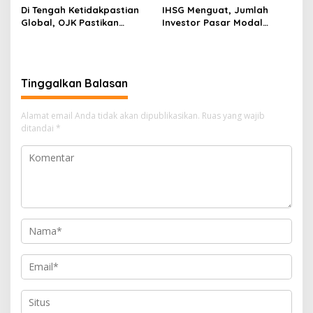
Di Tengah Ketidakpastian
IHSG Menguat, Jumlah
Global, OJK Pastikan
Investor Pasar Modal
Stabilitas Sektor Jasa
Tembus 30 Juta per Juli
Keuangan Tetap Terjaga
2026
Tinggalkan Balasan
Alamat email Anda tidak akan dipublikasikan.
Ruas yang wajib
ditandai
*