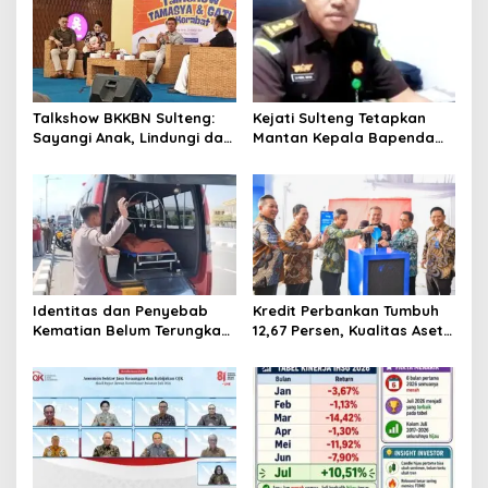
Talkshow BKKBN Sulteng:
Kejati Sulteng Tetapkan
Sayangi Anak, Lindungi dan
Mantan Kepala Bapenda
Bangun Masa Depan Lewat
Donggala Jadi Tersangka
Pengasuhan Sehat dan
Korupsi Pajak
Bijak Bermedia Digital
Pertambangan
Identitas dan Penyebab
Kredit Perbankan Tumbuh
Kematian Belum Terungkap,
12,67 Persen, Kualitas Aset
Mayat Perempuan
dan Ketahanan Modal
Ditemukan Mengapung di
Tetap Kokoh Juni 2026
Pantai Lere Palu, Kondisi
Tubuh Sudah Terurai
Dicabik Buaya