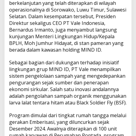
I
berkelanjutan yang telah diterapkan di wilayah
n
operasionalnya di Sorowako, Luwu Timur, Sulawesi
t
Selatan. Dalam kesempatan tersebut, Presiden
e
r
Direktur sekaligus CEO PT Vale Indonesia,
n
Bernardus Irmanto, juga menyambut langsung
a
kunjungan Menteri Lingkungan Hidup/Kepala
s
BPLH, Moh Jumhur Hidayat, di stan pameran yang
i
berada dalam kawasan holding MIND ID.
o
n
a
Sebagai bagian dari dukungan terhadap inisiatif
l
lingkungan grup MIND ID, PT Vale menampilkan
sistem pengelolaan sampah yang mengedepankan
pengurangan sejak sumber dan penerapan
ekonomi sirkular. Salah satu inovasi andalannya
adalah pengolahan sampah organik menggunakan
larva lalat tentara hitam atau Black Soldier Fly (BSF).
Program dimulai dari tingkat rumah tangga melalui
gerakan Emberisasi, yang diluncurkan sejak
Desember 2024. Awalnya diterapkan di 100 unit
rumah karyawan di Perumahan Pontada, program