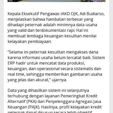
r
n
a
Kepala Eksekutif Pengawas IAKD OJK, Adi Budiarso,
k
S
menjelaskan bahwa hambatan terbesar yang
a
dihadapi peternak adalah minimnya data usaha
p
yang valid dan terdokumentasi rapi. Hal ini
i
membuat lembaga keuangan kesulitan menilai
P
kelayakan pembiayaan.
e
r
a
“Selama ini peternak kesulitan mengakses dana
h
karena informasi usaha belum tercatat baik. Sistem
ERP hadir untuk mencatat data produksi,
keuangan, dan operasional secara sistematis dan
real time, sehingga memberikan gambaran usaha
yang jelas dan akurat,” ujarnya.
Data yang dihasilkan sistem ini selanjutnya
terhubung dengan layanan Pemeringkat Kredit
Alternatif (PKA) dan Penyelenggara Agregasi Jasa
Keuangan (PAJK). Hasilnya, profil kelayakan kredit
peternak dapat disusun secara lebih objektif,