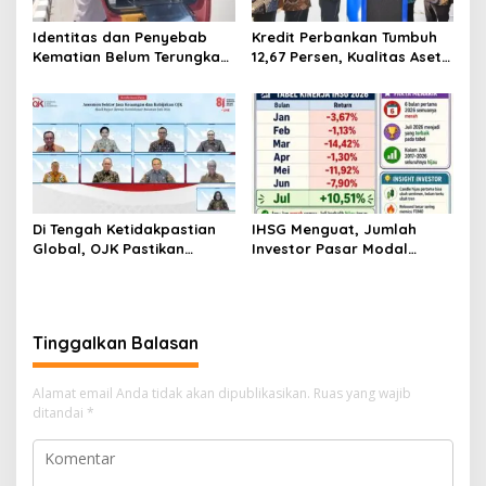
Identitas dan Penyebab
Kredit Perbankan Tumbuh
Kematian Belum Terungkap,
12,67 Persen, Kualitas Aset
Mayat Perempuan
dan Ketahanan Modal
Ditemukan Mengapung di
Tetap Kokoh Juni 2026
Pantai Lere Palu, Kondisi
Tubuh Sudah Terurai
Dicabik Buaya
Di Tengah Ketidakpastian
IHSG Menguat, Jumlah
Global, OJK Pastikan
Investor Pasar Modal
Stabilitas Sektor Jasa
Tembus 30 Juta per Juli
Keuangan Tetap Terjaga
2026
Tinggalkan Balasan
Alamat email Anda tidak akan dipublikasikan.
Ruas yang wajib
ditandai
*