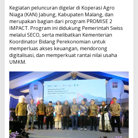
i
Kegiatan peluncuran digelar di Koperasi Agro
a
Niaga (KAN) Jabung, Kabupaten Malang, dan
y
merupakan bagian dari program PROMISE 2
a
a
IMPACT. Program ini didukung Pemerintah Swiss
n
melalui SECO, serta melibatkan Kementerian
L
Koordinator Bidang Perekonomian untuk
e
memperluas akses keuangan, mendorong
b
digitalisasi, dan memperkuat rantai nilai usaha
i
h
UMKM.
M
u
d
a
h
b
a
g
i
P
e
t
e