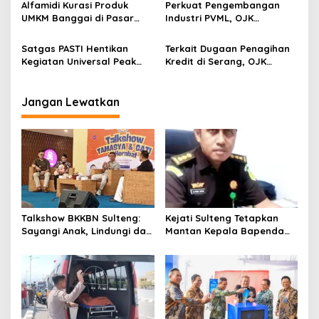
s
Alfamidi Kurasi Produk
Perkuat Pengembangan
UMKM Banggai di Pasar
Industri PVML, OJK
Simpong, 9 Produk Lolos
Terbitkan Kebijakan Adaptif
Menuju Pasar Modern
dan Terukur
Satgas PASTI Hentikan
Terkait Dugaan Penagihan
Kegiatan Universal Peak
Kredit di Serang, OJK
dan BAFI Group Indonesia,
Panggil PT Toyota Astra
Diduga Tanpa Izin dan
Financial Services
Merugikan Masyarakat
Jangan Lewatkan
Talkshow BKKBN Sulteng:
Kejati Sulteng Tetapkan
Sayangi Anak, Lindungi dan
Mantan Kepala Bapenda
Bangun Masa Depan Lewat
Donggala Jadi Tersangka
Pengasuhan Sehat dan
Korupsi Pajak
Bijak Bermedia Digital
Pertambangan