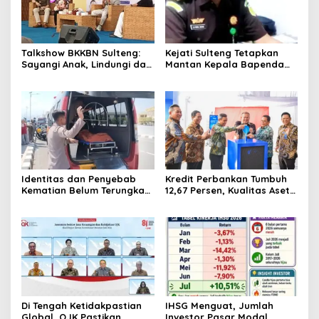
Talkshow BKKBN Sulteng:
Kejati Sulteng Tetapkan
Sayangi Anak, Lindungi dan
Mantan Kepala Bapenda
Bangun Masa Depan Lewat
Donggala Jadi Tersangka
Pengasuhan Sehat dan
Korupsi Pajak
Bijak Bermedia Digital
Pertambangan
Identitas dan Penyebab
Kredit Perbankan Tumbuh
Kematian Belum Terungkap,
12,67 Persen, Kualitas Aset
Mayat Perempuan
dan Ketahanan Modal
Ditemukan Mengapung di
Tetap Kokoh Juni 2026
Pantai Lere Palu, Kondisi
Tubuh Sudah Terurai
Dicabik Buaya
Di Tengah Ketidakpastian
IHSG Menguat, Jumlah
Global, OJK Pastikan
Investor Pasar Modal