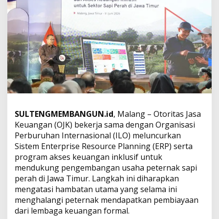
a
n
S
i
s
t
e
m
E
R
P
,
B
SULTENGMEMBANGUN.id
, Malang – Otoritas Jasa
u
Keuangan (OJK) bekerja sama dengan Organisasi
k
Perburuhan Internasional (ILO) meluncurkan
a
Sistem Enterprise Resource Planning (ERP) serta
A
program akses keuangan inklusif untuk
k
s
mendukung pengembangan usaha peternak sapi
e
perah di Jawa Timur. Langkah ini diharapkan
s
mengatasi hambatan utama yang selama ini
P
menghalangi peternak mendapatkan pembiayaan
e
m
dari lembaga keuangan formal.
b