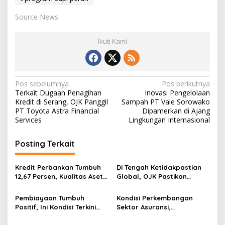
Source News
Ikuti Kami
N
Pos sebelumnya
Pos berikutnya
Terkait Dugaan Penagihan
Inovasi Pengelolaan
a
Kredit di Serang, OJK Panggil
Sampah PT Vale Sorowako
v
PT Toyota Astra Financial
Dipamerkan di Ajang
Services
Lingkungan Internasional
i
g
Posting Terkait
a
s
Kredit Perbankan Tumbuh
Di Tengah Ketidakpastian
12,67 Persen, Kualitas Aset
Global, OJK Pastikan
i
dan Ketahanan Modal
Stabilitas Sektor Jasa
p
Tetap Kokoh Juni 2026
Keuangan Tetap Terjaga
Pembiayaan Tumbuh
Kondisi Perkembangan
Positif, Ini Kondisi Terkini
Sektor Asuransi,
o
Sektor PVML hingga Juni
Penjaminan dan Dana
2026
Pensiun Juni 2026