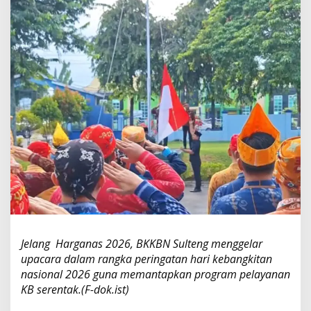
2
6
,
B
K
K
B
N
S
u
l
t
e
n
g
M
a
k
s
Jelang Harganas 2026, BKKBN Sulteng menggelar
i
upacara dalam rangka peringatan hari kebangkitan
m
a
nasional 2026 guna memantapkan program pelayanan
l
KB serentak.(F-dok.ist)
k
a