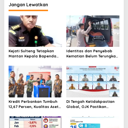
Sentral Keluarga
Jangan Lewatkan
Kejati Sulteng Tetapkan
Identitas dan Penyebab
Mantan Kepala Bapenda
Kematian Belum Terungkap,
Donggala Jadi Tersangka
Mayat Perempuan
Korupsi Pajak
Ditemukan Mengapung di
Pertambangan
Pantai Lere Palu, Kondisi
Tubuh Sudah Terurai
Dicabik Buaya
Kredit Perbankan Tumbuh
Di Tengah Ketidakpastian
12,67 Persen, Kualitas Aset
Global, OJK Pastikan
dan Ketahanan Modal
Stabilitas Sektor Jasa
Tetap Kokoh Juni 2026
Keuangan Tetap Terjaga