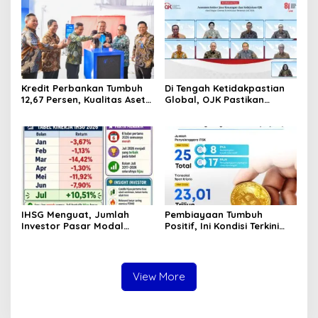
Pertambangan
Pantai Lere Palu, Kondisi
Tubuh Sudah Terurai
Dicabik Buaya
Kredit Perbankan Tumbuh
Di Tengah Ketidakpastian
12,67 Persen, Kualitas Aset
Global, OJK Pastikan
dan Ketahanan Modal
Stabilitas Sektor Jasa
Tetap Kokoh Juni 2026
Keuangan Tetap Terjaga
IHSG Menguat, Jumlah
Pembiayaan Tumbuh
Investor Pasar Modal
Positif, Ini Kondisi Terkini
Tembus 30 Juta per Juli
Sektor PVML hingga Juni
2026
2026
View More