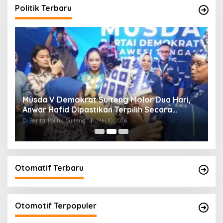
Politik Terbaru
W
Musda V Demokrat Sulteng Molor Dua Hari,
M
Anwar Hafid Dipastikan Terpilih Secara
K
Aklamasi
Di Berita, Politik, Sulteng
|
Mei 10, 2026
Di 
Otomatif Terbaru
Otomotif Terpopuler