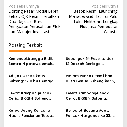
N
Pos sebelumnya
Pos berikutnya
Dorong Pasar Modal Lebih
Besok Resmi Launching,
a
Sehat, OJK Resmi Terbitkan
Mahadewa.id Hadir di Palu,
v
Dua Regulasi Baru
Toko Elektronik Lengkap
Penguatan Perusahaan Efek
Plus Jasa Pembuatan
i
dan Manajer Investasi
Website
g
Posting Terkait
a
s
Kemendukbangga Bidik
Sebanyak 34 Peserta dari
i
Sentra Nipotowe untuk
12 Daerah Berlaga,
p
Sekolah Lansia
Kegiatan Sukses Digelar
Secara Swadaya Tanpa
Adujak GenRe ke-15
Malam Puncak Pemilihan
o
Anggaran Pemerintah
Sulteng: 19 Ribu Remaja
Duta GenRe Sulteng ke 15,
s
Jadi Agen Perubahan,
Sukses Digelar Tanpa
Target Juara Nasional
APBN/APBD
Lewat Kampanye Anak
Lewat Kampanye Anak
September
Ceria, BKKBN Sulteng
Ceria, BKKBN Sulteng
Siapkan Generasi Emas
Bersama IDAI dan PDGI
2045
Kawal Tumbuh Kembang
Ketua Juang Kencana
Berbalut Busana Adat,
Anak Menuju Generasi Emas
Hadir, Pensiunan Tetap
Puncak Harganas ke‑33,
Berperan di Puncak
“Ayah Wajib Hadir”
Harganas ke-33
Gubernur Tegaskan Peran