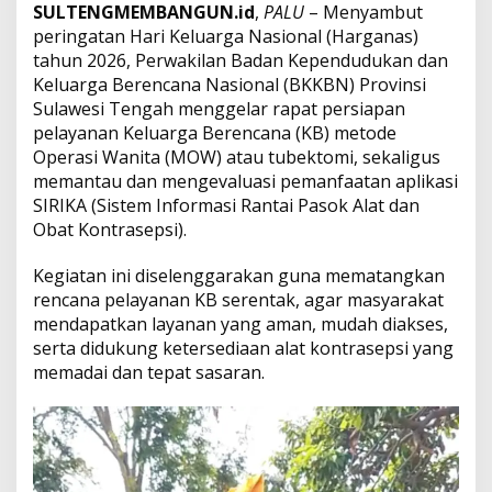
SULTENGMEMBANGUN.id
,
PALU
– Menyambut
n
peringatan Hari Keluarga Nasional (Harganas)
P
e
tahun 2026, Perwakilan Badan Kependudukan dan
l
Keluarga Berencana Nasional (BKKBN) Provinsi
a
Sulawesi Tengah menggelar rapat persiapan
y
pelayanan Keluarga Berencana (KB) metode
a
Operasi Wanita (MOW) atau tubektomi, sekaligus
n
a
memantau dan mengevaluasi pemanfaatan aplikasi
n
SIRIKA (Sistem Informasi Rantai Pasok Alat dan
K
Obat Kontrasepsi).
B
S
Kegiatan ini diselenggarakan guna mematangkan
e
r
rencana pelayanan KB serentak, agar masyarakat
e
mendapatkan layanan yang aman, mudah diakses,
n
serta didukung ketersediaan alat kontrasepsi yang
t
memadai dan tepat sasaran.
a
k