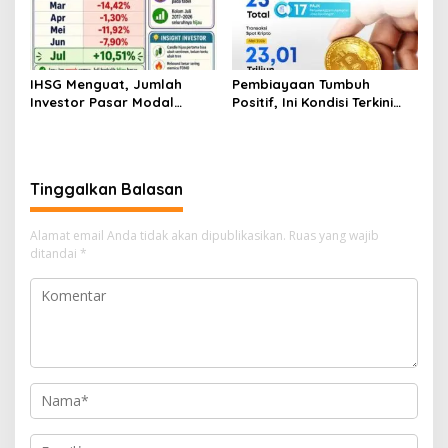
IHSG Menguat, Jumlah
Pembiayaan Tumbuh
Investor Pasar Modal
Positif, Ini Kondisi Terkini
Tembus 30 Juta per Juli
Sektor PVML hingga Juni
2026
2026
Tinggalkan Balasan
Alamat email Anda tidak akan dipublikasikan.
Ruas yang wajib
ditandai
*