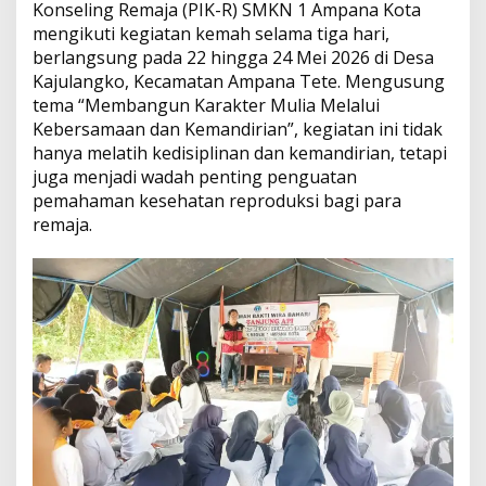
Konseling Remaja (PIK-R) SMKN 1 Ampana Kota
S
mengikuti kegiatan kemah selama tiga hari,
e
berlangsung pada 22 hingga 24 Mei 2026 di Desa
k
a
Kajulangko, Kecamatan Ampana Tete. Mengusung
l
tema “Membangun Karakter Mulia Melalui
i
Kebersamaan dan Kemandirian”, kegiatan ini tidak
g
hanya melatih kedisiplinan dan kemandirian, tetapi
u
s
juga menjadi wadah penting penguatan
P
pemahaman kesehatan reproduksi bagi para
e
remaja.
r
k
u
a
t
E
d
u
k
a
s
i
K