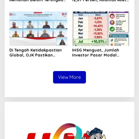
Mayat Perempuan
dan Ketahanan Modal
Ditemukan Mengapung di
Tetap Kokoh Juni 2026
Pantai Lere Palu, Kondisi
Tubuh Sudah Terurai
Dicabik Buaya
Di Tengah Ketidakpastian
IHSG Menguat, Jumlah
Global, OJK Pastikan
Investor Pasar Modal
Stabilitas Sektor Jasa
Tembus 30 Juta per Juli
Keuangan Tetap Terjaga
2026
View More