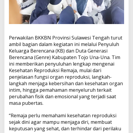
e
s
e
h
a
t
a
Perwakilan BKKBN Provinsi Sulawesi Tengah turut
n
R
ambil bagian dalam kegiatan ini melalui Penyuluh
e
Keluarga Berencana (KB) dan Duta Generasi
p
Berencana (Genre) Kabupaten Tojo Una-Una. Tim
r
ini memberikan penyuluhan lengkap mengenai
o
d
Kesehatan Reproduksi Remaja, mulai dari
u
penjelasan fungsi organ reproduksi, langkah-
k
langkah menjaga kebersihan dan kesehatan organ
s
intim, hingga pemahaman menyeluruh terkait
i
perubahan fisik dan emosional yang terjadi saat
masa pubertas.
“Remaja perlu memahami kesehatan reproduksi
sejak dini agar mampu menjaga diri, membuat
keputusan yang sehat, dan terhindar dari perilaku