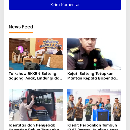
News Feed
Talkshow BKKBN Sulteng:
Kejati Sulteng Tetapkan
Sayangi Anak, Lindungi dan
Mantan Kepala Bapenda
Bangun Masa Depan Lewat
Donggala Jadi Tersangka
Pengasuhan Sehat dan
Korupsi Pajak
Bijak Bermedia Digital
Pertambangan
Identitas dan Penyebab
Kredit Perbankan Tumbuh
Kematian Belum Terungkap,
12,67 Persen, Kualitas Aset