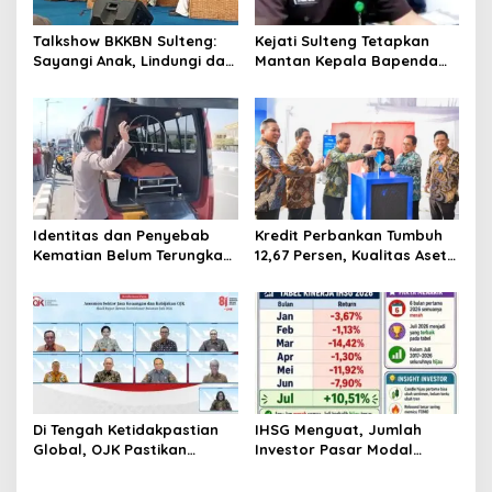
Talkshow BKKBN Sulteng:
Kejati Sulteng Tetapkan
Sayangi Anak, Lindungi dan
Mantan Kepala Bapenda
Bangun Masa Depan Lewat
Donggala Jadi Tersangka
Pengasuhan Sehat dan
Korupsi Pajak
Bijak Bermedia Digital
Pertambangan
Identitas dan Penyebab
Kredit Perbankan Tumbuh
Kematian Belum Terungkap,
12,67 Persen, Kualitas Aset
Mayat Perempuan
dan Ketahanan Modal
Ditemukan Mengapung di
Tetap Kokoh Juni 2026
Pantai Lere Palu, Kondisi
Tubuh Sudah Terurai
Dicabik Buaya
Di Tengah Ketidakpastian
IHSG Menguat, Jumlah
Global, OJK Pastikan
Investor Pasar Modal
Stabilitas Sektor Jasa
Tembus 30 Juta per Juli
Keuangan Tetap Terjaga
2026