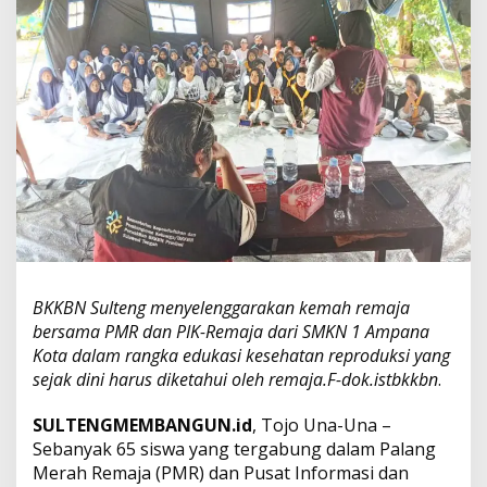
A
m
p
a
n
a
K
o
t
a
:
B
a
n
g
BKKBN Sulteng menyelenggarakan kemah remaja
u
n
bersama PMR dan PIK-Remaja dari SMKN 1 Ampana
K
Kota dalam rangka edukasi kesehatan reproduksi yang
a
sejak dini harus diketahui oleh remaja.F-dok.istbkkbn
.
r
a
SULTENGMEMBANGUN.id
, Tojo Una-Una –
k
t
Sebanyak 65 siswa yang tergabung dalam Palang
e
Merah Remaja (PMR) dan Pusat Informasi dan
r