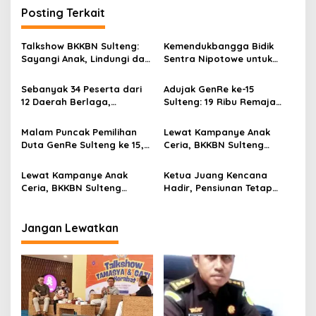
Posting Terkait
a
s
Talkshow BKKBN Sulteng:
Kemendukbangga Bidik
i
Sayangi Anak, Lindungi dan
Sentra Nipotowe untuk
p
Bangun Masa Depan Lewat
Sekolah Lansia
Pengasuhan Sehat dan
Sebanyak 34 Peserta dari
Adujak GenRe ke-15
o
Bijak Bermedia Digital
12 Daerah Berlaga,
Sulteng: 19 Ribu Remaja
s
Kegiatan Sukses Digelar
Jadi Agen Perubahan,
Secara Swadaya Tanpa
Target Juara Nasional
Malam Puncak Pemilihan
Lewat Kampanye Anak
Anggaran Pemerintah
September
Duta GenRe Sulteng ke 15,
Ceria, BKKBN Sulteng
Sukses Digelar Tanpa
Siapkan Generasi Emas
APBN/APBD
2045
Lewat Kampanye Anak
Ketua Juang Kencana
Ceria, BKKBN Sulteng
Hadir, Pensiunan Tetap
Bersama IDAI dan PDGI
Berperan di Puncak
Kawal Tumbuh Kembang
Harganas ke-33
Anak Menuju Generasi Emas
Jangan Lewatkan