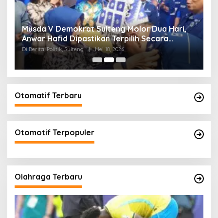
W
Musda V Demokrat Sulteng Molor Dua Hari,
M
Anwar Hafid Dipastikan Terpilih Secara
K
Aklamasi
Di Berita, Politik, Sulteng
|
Mei 10, 2026
Di 
Otomatif Terbaru
Otomotif Terpopuler
Olahraga Terbaru