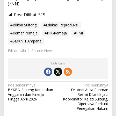
(*NN)
Post Dilihat:
515
#Bkkbn Sulteng
#Edukasi Reproduksi
#Kemah remaja
#PIK-Remaja
#PMI
#SMKN 1 Ampana
Editor: Nila
Source News
Ikuti Kami
N
Pos sebelumnya
Pos berikutnya
BKKBN Sulteng Kendalikan
Dr. Andi Aulia Rahman
a
Anggaran dan Kinerja
Resmi Dilantik Jadi
v
Hingga April 2026
Koordinator Kejati Sulteng,
Dipercaya Perkuat
i
Penegakan Hukum
g