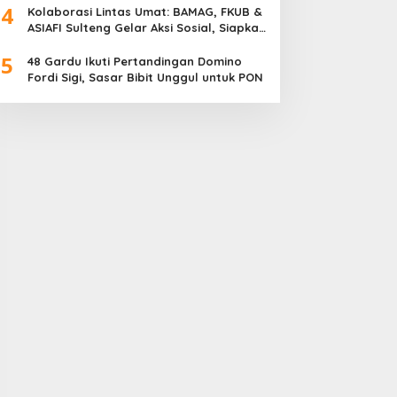
4
Meriah
Kolaborasi Lintas Umat: BAMAG, FKUB &
ASIAFI Sulteng Gelar Aksi Sosial, Siapkan
10.000 Paket Makanan Gratis
5
48 Gardu Ikuti Pertandingan Domino
Fordi Sigi, Sasar Bibit Unggul untuk PON