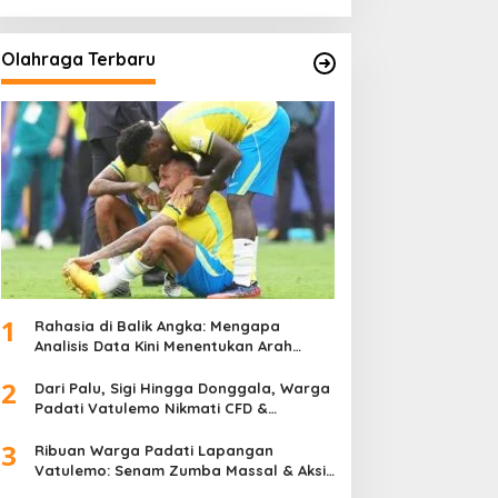
Olahraga Terbaru
1
Rahasia di Balik Angka: Mengapa
Analisis Data Kini Menentukan Arah
Juara Kompetisi Modern
2
Dari Palu, Sigi Hingga Donggala, Warga
Padati Vatulemo Nikmati CFD &
Layanan Gratis Polri
3
Ribuan Warga Padati Lapangan
Vatulemo: Senam Zumba Massal & Aksi
Sosial BAMAG Sulteng Berlangsung