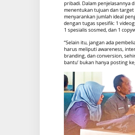
d
pribadi. Dalam penjelasannya 
menentukan tujuan dan target k
menyarankan jumlah ideal pen
dengan tugas spesifik: 1 videogr
1 spesialis sosmed, dan 1 copyw
“Selain itu, jangan ada pembeli
harus meliputi awareness, inte
branding, dan conversion, sehi
bantu’ bukan hanya posting kegi