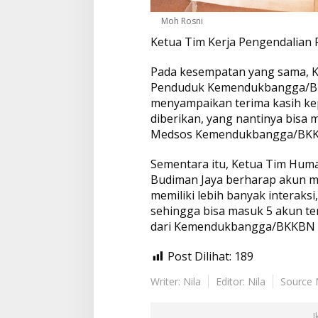
Moh Rosni
Ketua Tim Kerja Pengendalian
Pada kesempatan yang sama, K
Penduduk Kemendukbangga/BK
menyampaikan terima kasih ke
diberikan, yang nantinya bisa 
Medsos Kemendukbangga/BKKB
Sementara itu, Ketua Tim Hu
Budiman Jaya berharap akun me
memiliki lebih banyak interaks
sehingga bisa masuk 5 akun te
dari Kemendukbangga/BKKBN N
Post Dilihat:
189
Writer: Nila
Editor: Nila
Source
I