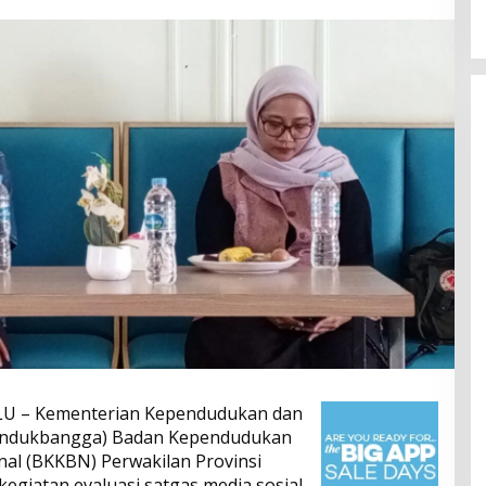
LU – Kementerian Kependudukan dan
ndukbangga) Badan Kependudukan
al (BKKBN) Perwakilan Provinsi
giatan evaluasi satgas media sosial