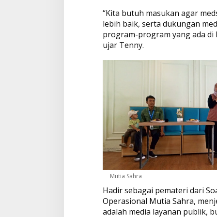
i
h
“Kita butuh masukan agar me
E
lebih baik, serta dukungan me
f
program-program yang ada di
e
ujar Tenny.
k
t
i
f
d
a
n
M
e
n
g
i
k
u
t
Mutia Sahra
i
T
Hadir sebagai pemateri dari So
r
Operasional Mutia Sahra, menj
e
adalah media layanan publik, 
n