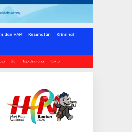
m dan HAM
Kesehatan
Kriminal
oso
Sigi
Tojo Una-una
Toli-toli