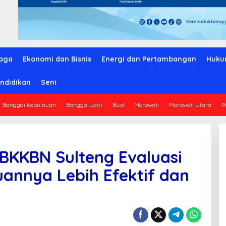
aga
Ekonomi dan Bisnis
Energi dan Pertambangan
Huku
ndidikan
Seni
Banggai kepulauan
Banggai Laut
Buol
Morowali
Morowali Utara
P
KKBN Sulteng Evaluasi
uannya Lebih Efektif dan