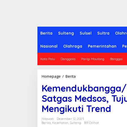
Berita
Sulteng
Sulsel
Sultra
Olahr
Nasional
Olahraga
Pemerintahan
Pe
Kota Palu
Donggala
Parigi Moutong
Banggai
Homepage
/
Berita
K
e
Kemendukbangga/B
m
e
Satgas Medsos, Tuj
n
d
Mengikuti Trend
u
k
b
Nilawati
Desember 12, 2025
a
Berita
,
Kesehatan
,
Sulteng
189 Dilihat