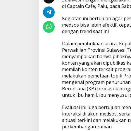
S
di Captain Cafe, Palu, pada Sab
a
t
g
Kegiatan ini bertujuan agar p
a
medsos bisa lebih efektif, cepat
s
dengan trend saat ini.
M
e
d
Dalam pembukaan acara, Kep
s
Perwakilan Provinsi Sulawesi T
o
menyampaikan bahwa pihaknya
s
konten yang akan dipublikasik
,
memilah konten terkait progra
T
u
melakukan pemetaan topik Pr
j
mengenai program penurunan 
u
Berencana (KB) termasuk prog
a
untuk Ibu hamil, ibu menyusui
n
n
y
Evaluasi ini juga bertujuan me
a
interaksi di akun medsos, ser
L
situasi terkini dan melakukan 
e
perkembangan zaman.
b