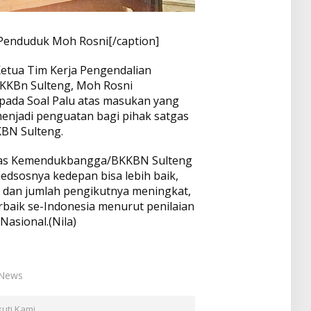
 Penduduk Moh Rosni[/caption]
etua Tim Kerja Pengendalian
KBn Sulteng, Moh Rosni
pada Soal Palu atas masukan yang
menjadi penguatan bagi pihak satgas
N Sulteng.
mas Kemendukbangga/BKKBN Sulteng
dsosnya kedepan bisa lebih baik,
i, dan jumlah pengikutnya meningkat,
rbaik se-Indonesia menurut penilaian
asional.(Nila)
 News
kuti Kami