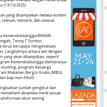
tu (13/12/2025)
esan yang disampaikan melalui konten
, relevan, menarik, dan selaras
ala Kemendukbangga/BKKBN
engah, Tenny C Soriton,
 terus berupaya mengevaluasi
Dinamika Memanas, Enam
an. Langkahnya antara lain dengan
Pengurus Inti DPW NasDem
m yang akan ditampilkan, seperti
Sulteng Ajukan Mundur, Sekretaris:
Di Berita, Politik, Sulteng, Viral
|
Agustus 3, 2026
Baru Empat yang Tegas
ogram Kemendukbangga diantaranya
Menyatakan
stunting, program Keluarga
ram Makanan Bergizi Gratis (MBG)
 dan bayi non-PAUD.
ningkatkan jumlah pengikut dan
ta memahami dinamika trend sesuai
transformasi akun seiring