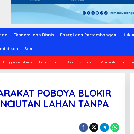
aga
Ekonomi dan Bisnis
Energi dan Pertambangan
Huku
ndidikan
Seni
Banggai kepulauan
Banggai Laut
Buol
Morowali
Morowali Utara
P
ARAKAT POBOYA BLOKIR
ENCIUTAN LAHAN TANPA