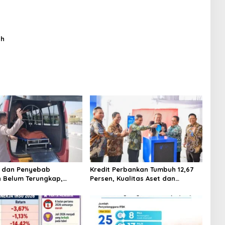
ah
s dan Penyebab
Kredit Perbankan Tumbuh 12,67
 Belum Terungkap,
Persen, Kualitas Aset dan
erempuan Ditemukan
Ketahanan Modal Tetap Kokoh
g di Pantai Lere Palu,
Juni 2026
Tubuh Sudah Terurai
Buaya