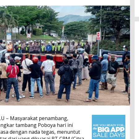
LU – Masyarakat penambang,
ingkar tambang Poboya hari ini
rasa dengan nada tegas, menuntut
tar dari yang dikuasai PT CPM (Citra