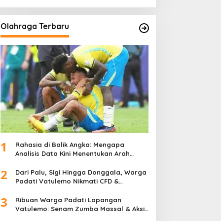
Olahraga Terbaru
1
Rahasia di Balik Angka: Mengapa
Analisis Data Kini Menentukan Arah
Juara Kompetisi Modern
2
Dari Palu, Sigi Hingga Donggala, Warga
Padati Vatulemo Nikmati CFD &
Layanan Gratis Polri
3
Ribuan Warga Padati Lapangan
Vatulemo: Senam Zumba Massal & Aksi
Sosial BAMAG Sulteng Berlangsung