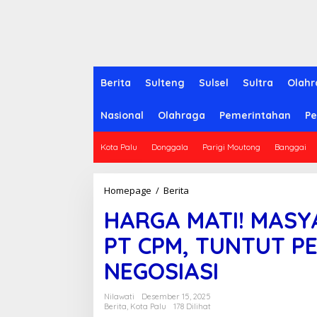
Berita
Sulteng
Sulsel
Sultra
Olahr
Nasional
Olahraga
Pemerintahan
Pe
Kota Palu
Donggala
Parigi Moutong
Banggai
Homepage
/
Berita
H
A
HARGA MATI! MASY
R
G
PT CPM, TUNTUT P
A
M
NEGOSIASI
A
T
I
Nilawati
Desember 15, 2025
!
Berita
,
Kota Palu
178 Dilihat