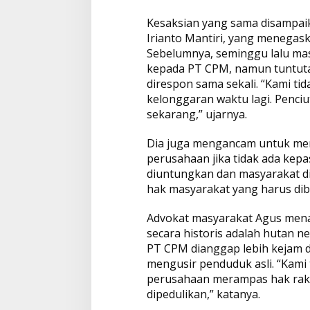
N
P
Kesaksian yang sama disampai
A
Irianto Mantiri, yang menegaska
N
Sebelumnya, seminggu lalu ma
E
G
kepada PT CPM, namun tuntuta
O
direspon sama sekali. “Kami t
S
kelonggaran waktu lagi. Penciu
I
sekarang,” ujarnya.
A
S
I
Dia juga mengancam untuk men
perusahaan jika tidak ada kepa
diuntungkan dan masyarakat dir
hak masyarakat yang harus dibe
Advokat masyarakat Agus men
secara historis adalah hutan n
PT CPM dianggap lebih kejam d
mengusir penduduk asli. “Kami 
perusahaan merampas hak raky
dipedulikan,” katanya.