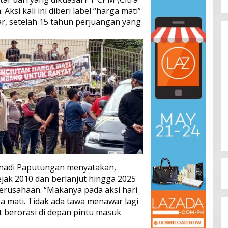
Aksi kali ini diberi label “harga mati”
, setelah 15 tahun perjuangan yang
Dinamika Memanas, Enam
Pengurus Inti DPW NasDem
Sulteng Ajukan Mundur, Sekretaris:
Di Berita, Politik, Sulteng, Viral
|
Agustus 3, 2026
Baru Empat yang Tegas
Menyatakan
snadi Paputungan menyatakan,
ejak 2010 dan berlanjut hingga 2025
 perusahaan. “Makanya pada aksi hari
ga mati. Tidak ada tawa menawar lagi
 berorasi di depan pintu masuk