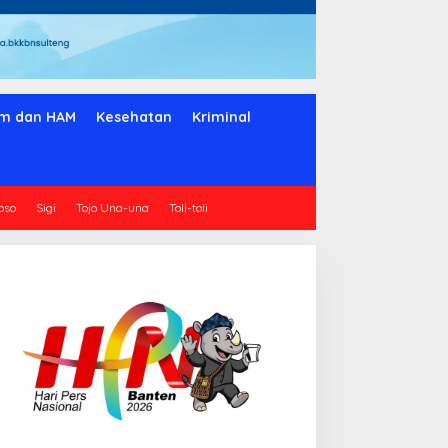
m dan HAM
Kesehatan
Kriminal
oso
Sigi
Tojo Una-una
Toli-toli