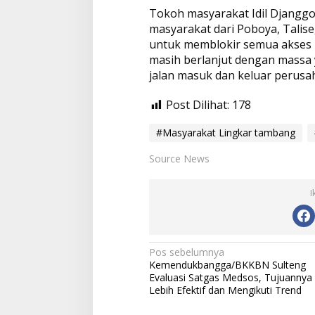
Tokoh masyarakat Idil Djangg
masyarakat dari Poboya, Talis
untuk memblokir semua akses k
masih berlanjut dengan massa
jalan masuk dan keluar perusa
Post Dilihat:
178
#Masyarakat Lingkar tambang
Source News
I
N
Pos sebelumnya
Kemendukbangga/BKKBN Sulteng
a
Evaluasi Satgas Medsos, Tujuannya
v
Lebih Efektif dan Mengikuti Trend
i