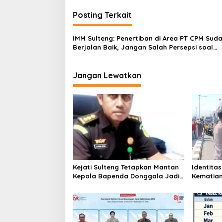
g
Posting Terkait
a
s
IMM Sulteng: Penertiban di Area PT CPM Sud
Berjalan Baik, Jangan Salah Persepsi soal
i
Pernyataan Wakapolda
p
Jangan Lewatkan
o
s
Kejati Sulteng Tetapkan Mantan
Identita
Kepala Bapenda Donggala Jadi
Kematian
Tersangka Korupsi Pajak
Mayat P
Pertambangan
Mengapun
Kondisi 
Dicabik 