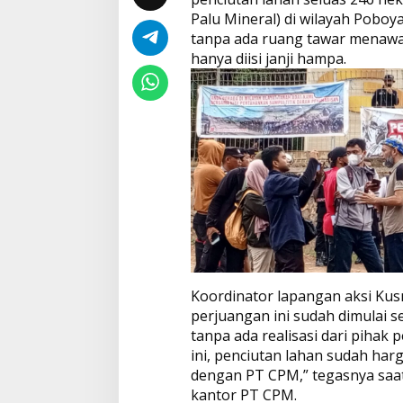
P
Palu Mineral) di wilayah Poboya. 
M
,
tanpa ada ruang tawar menawar
T
hanya diisi janji hampa.
U
N
T
U
T
P
E
N
C
I
U
T
A
N
L
Koordinator lapangan aksi Ku
A
perjuangan ini sudah dimulai s
H
tanpa ada realisasi dari pihak
A
ini, penciutan lahan sudah har
N
dengan PT CPM,” tegasnya saat
T
A
kantor PT CPM.