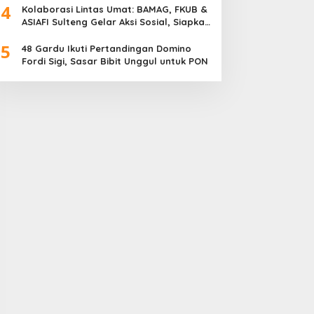
4
Meriah
Kolaborasi Lintas Umat: BAMAG, FKUB &
ASIAFI Sulteng Gelar Aksi Sosial, Siapkan
10.000 Paket Makanan Gratis
5
48 Gardu Ikuti Pertandingan Domino
Fordi Sigi, Sasar Bibit Unggul untuk PON