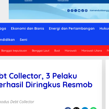
aga
Ekonomi dan Bisnis
Energi dan Pertambangan
Huku
ndidikan
Seni
Banggai kepulauan
Banggai Laut
Buol
Morowali
Morowali Utara
P
 Collector, 3 Pelaku
erhasil Diringkus Resmob
odus Debt Collector