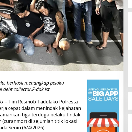
Dinamika Memanas, Enam
Pengurus Inti DPW NasDem
Sulteng Ajukan Mundur, Sekretaris:
Di Berita, Politik, Sulteng, Viral
|
Agustus 3, 2026
Baru Empat yang Tegas
Menyatakan
lu, berhasil menangkap pelaku
ebt collector.F-dok.ist
LU
– Tim Resmob Tadulako Polresta
rja cepat dalam menindak kejahatan
gamankan tiga terduga pelaku tindak
(curanmor) di sejumlah titik lokasi
ada Senin (6/4/2026).