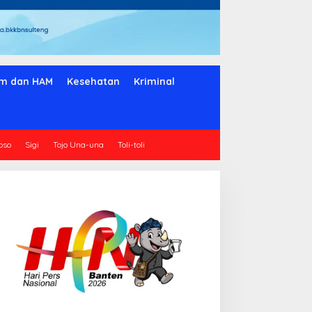
m dan HAM
Kesehatan
Kriminal
oso
Sigi
Tojo Una-una
Toli-toli