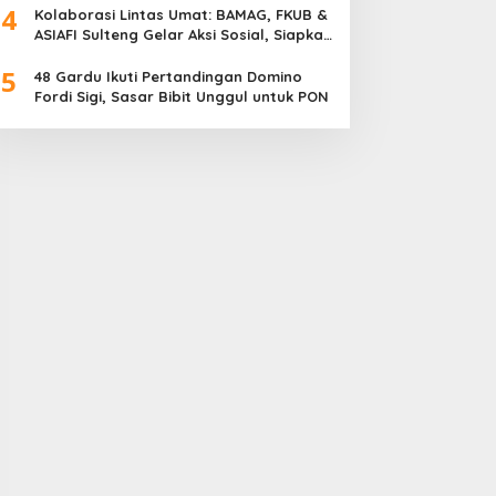
4
Meriah
Kolaborasi Lintas Umat: BAMAG, FKUB &
ASIAFI Sulteng Gelar Aksi Sosial, Siapkan
10.000 Paket Makanan Gratis
5
48 Gardu Ikuti Pertandingan Domino
Fordi Sigi, Sasar Bibit Unggul untuk PON