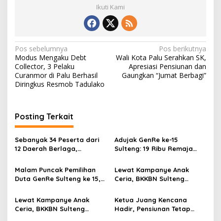
Ikuti Kami
N
Pos sebelumnya
Pos berikutnya
Modus Mengaku Debt
Wali Kota Palu Serahkan SK,
a
Collector, 3 Pelaku
Apresiasi Pensiunan dan
v
Curanmor di Palu Berhasil
Gaungkan “Jumat Berbagi”
Diringkus Resmob Tadulako
i
g
Posting Terkait
a
s
Sebanyak 34 Peserta dari
Adujak GenRe ke-15
i
12 Daerah Berlaga,
Sulteng: 19 Ribu Remaja
p
Kegiatan Sukses Digelar
Jadi Agen Perubahan,
Secara Swadaya Tanpa
Target Juara Nasional
Malam Puncak Pemilihan
Lewat Kampanye Anak
o
Anggaran Pemerintah
September
Duta GenRe Sulteng ke 15,
Ceria, BKKBN Sulteng
s
Sukses Digelar Tanpa
Siapkan Generasi Emas
APBN/APBD
2045
Lewat Kampanye Anak
Ketua Juang Kencana
Ceria, BKKBN Sulteng
Hadir, Pensiunan Tetap
Bersama IDAI dan PDGI
Berperan di Puncak