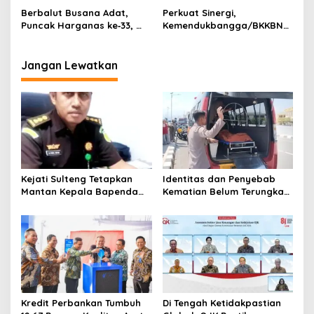
Kawal Tumbuh Kembang
Harganas ke-33
Berbalut Busana Adat,
Perkuat Sinergi,
Anak Menuju Generasi Emas
Puncak Harganas ke‑33,
Kemendukbangga/BKKBN
“Ayah Wajib Hadir”
Sulteng dan BPBPK Dukung
Gubernur Tegaskan Peran
Pembangunan Sanitasi
Sentral Keluarga
Terintegrasi di Poso
Jangan Lewatkan
Kejati Sulteng Tetapkan
Identitas dan Penyebab
Mantan Kepala Bapenda
Kematian Belum Terungkap,
Donggala Jadi Tersangka
Mayat Perempuan
Korupsi Pajak
Ditemukan Mengapung di
Pertambangan
Pantai Lere Palu, Kondisi
Tubuh Sudah Terurai
Dicabik Buaya
Kredit Perbankan Tumbuh
Di Tengah Ketidakpastian