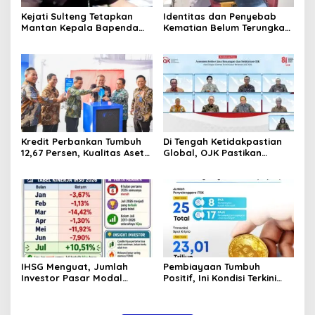
Kejati Sulteng Tetapkan
Identitas dan Penyebab
Mantan Kepala Bapenda
Kematian Belum Terungkap,
Donggala Jadi Tersangka
Mayat Perempuan
Korupsi Pajak
Ditemukan Mengapung di
Pertambangan
Pantai Lere Palu, Kondisi
Tubuh Sudah Terurai
Dicabik Buaya
Kredit Perbankan Tumbuh
Di Tengah Ketidakpastian
12,67 Persen, Kualitas Aset
Global, OJK Pastikan
dan Ketahanan Modal
Stabilitas Sektor Jasa
Tetap Kokoh Juni 2026
Keuangan Tetap Terjaga
IHSG Menguat, Jumlah
Pembiayaan Tumbuh
Investor Pasar Modal
Positif, Ini Kondisi Terkini
Tembus 30 Juta per Juli
Sektor PVML hingga Juni
2026
2026