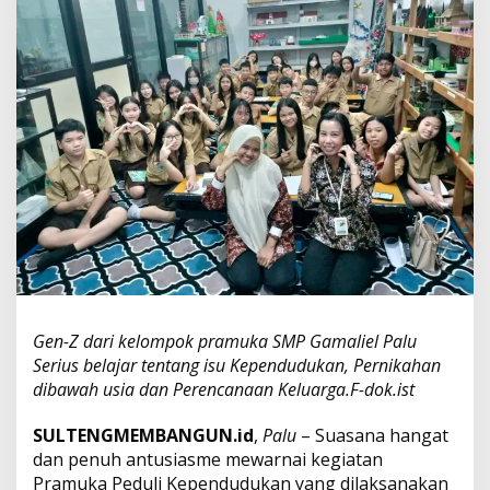
P
a
l
u
T
e
r
t
a
r
i
k
B
a
h
a
s
Gen-Z dari kelompok pramuka SMP Gamaliel Palu
I
Serius belajar tentang isu Kependudukan, Pernikahan
s
dibawah usia dan Perencanaan Keluarga.F-dok.ist
u
P
e
SULTENGMEMBANGUN.id
,
Palu
– Suasana hangat
r
dan penuh antusiasme mewarnai kegiatan
n
Pramuka Peduli Kependudukan yang dilaksanakan
i