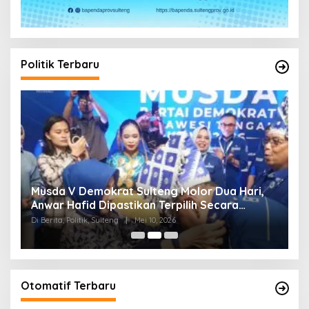
Politik Terbaru
W
Musda V Demokrat Sulteng Molor Dua Hari,
M
Anwar Hafid Dipastikan Terpilih Secara
K
Aklamasi
Di Berita, Politik, Sulteng
|
Mei 10, 2026
Di 
Otomatif Terbaru