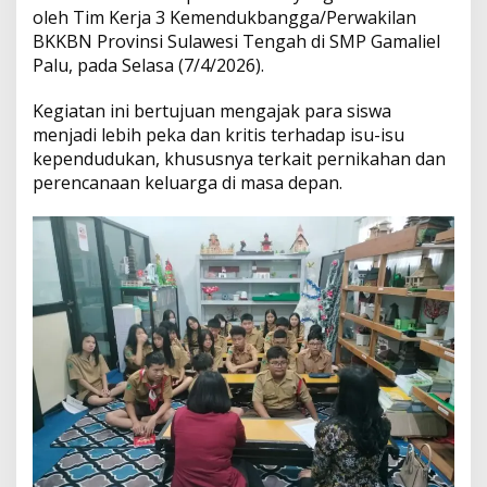
oleh Tim Kerja 3 Kemendukbangga/Perwakilan
k
a
BKKBN Provinsi Sulawesi Tengah di SMP Gamaliel
h
Palu, pada Selasa (7/4/2026).
a
n
Kegiatan ini bertujuan mengajak para siswa
D
menjadi lebih peka dan kritis terhadap isu-isu
i
b
kependudukan, khususnya terkait pernikahan dan
a
perencanaan keluarga di masa depan.
w
a
h
U
s
i
a