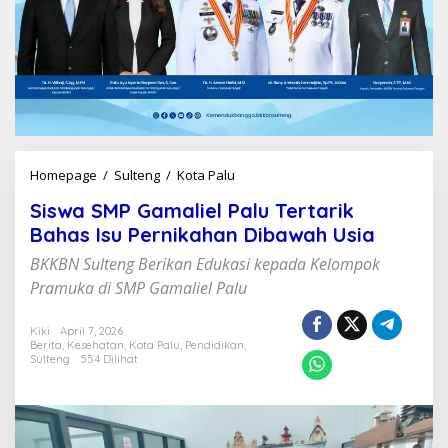
Homepage
/
Sulteng
/
Kota Palu
S
i
Siswa SMP Gamaliel Palu Tertarik
s
w
Bahas Isu Pernikahan Dibawah Usia
a
BKKBN Sulteng Berikan Edukasi kepada Kelompok
S
M
Pramuka di SMP Gamaliel Palu
P
G
Kiki
April 7, 2026
a
Berita
,
Kesehatan
,
Kota Palu
,
Pendidikan
,
m
Sulteng
554 Dilihat
a
l
i
e
l