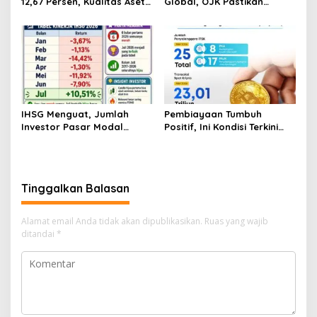
12,67 Persen, Kualitas Aset
Global, OJK Pastikan
dan Ketahanan Modal
Stabilitas Sektor Jasa
Tetap Kokoh Juni 2026
Keuangan Tetap Terjaga
IHSG Menguat, Jumlah
Pembiayaan Tumbuh
Investor Pasar Modal
Positif, Ini Kondisi Terkini
Tembus 30 Juta per Juli
Sektor PVML hingga Juni
2026
2026
Tinggalkan Balasan
Alamat email Anda tidak akan dipublikasikan.
Ruas yang wajib
ditandai
*