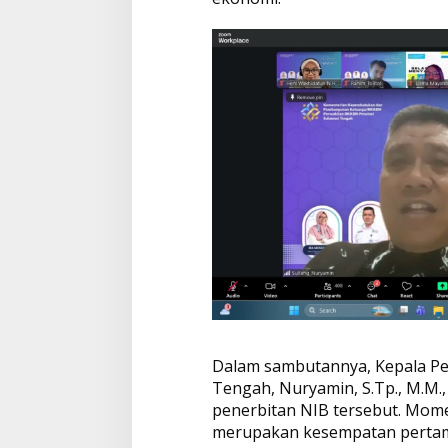
e
l
o
m
p
o
k
U
P
P
K
A
Dalam sambutannya, Kepala Pe
Tengah, Nuryamin, S.Tp., M.M.
penerbitan NIB tersebut. Mome
merupakan kesempatan perta