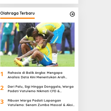
Olahraga Terbaru
1
Rahasia di Balik Angka: Mengapa
Analisis Data Kini Menentukan Arah
Juara Kompetisi Modern
2
Dari Palu, Sigi Hingga Donggala, Warga
Padati Vatulemo Nikmati CFD &
Layanan Gratis Polri
3
Ribuan Warga Padati Lapangan
Vatulemo: Senam Zumba Massal & Aksi
Sosial BAMAG Sulteng Berlangsung