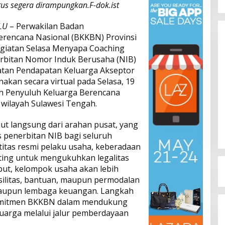
rus segera dirampungkan.F-dok.ist
LU
– Perwakilan Badan
rencana Nasional (BKKBN) Provinsi
giatan Selasa Menyapa Coaching
erbitan Nomor Induk Berusaha (NIB)
tan Pendapatan Keluarga Akseptor
nakan secara virtual pada Selasa, 19
uruh Penyuluh Keluarga Berencana
Dinamika Memanas, Enam
 wilayah Sulawesi Tengah.
Pengurus Inti DPW NasDem
Sulteng Ajukan Mundur, Sekretaris:
Di Berita, Politik, Sulteng, Viral
|
Agustus 3, 2026
jut langsung dari arahan pusat, yang
Baru Empat yang Tegas
 penerbitan NIB bagi seluruh
Menyatakan
itas resmi pelaku usaha, keberadaan
ting untuk mengukuhkan legalitas
ut, kelompok usaha akan lebih
ilitas, bantuan, maupun permodalan
maupun lembaga keuangan. Langkah
 komitmen BKKBN dalam mendukung
uarga melalui jalur pemberdayaan