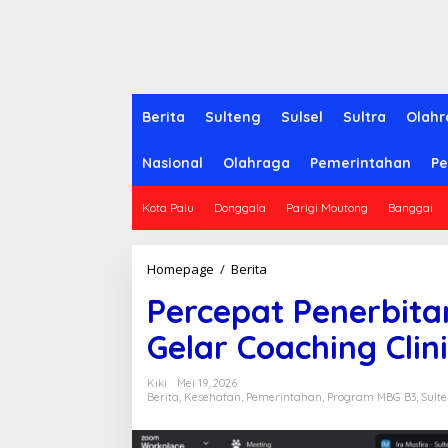
Berita
Sulteng
Sulsel
Sultra
Olahr
Nasional
Olahraga
Pemerintahan
Pe
Kota Palu
Donggala
Parigi Moutong
Banggai
Homepage
/
Berita
P
e
Percepat Penerbita
r
c
Gelar Coaching Cli
e
p
a
Kiki
Mei 19, 2026
t
Berita
,
Kesehatan
,
Pemerintahan
,
Program MBG B3
,
Sult
P
e