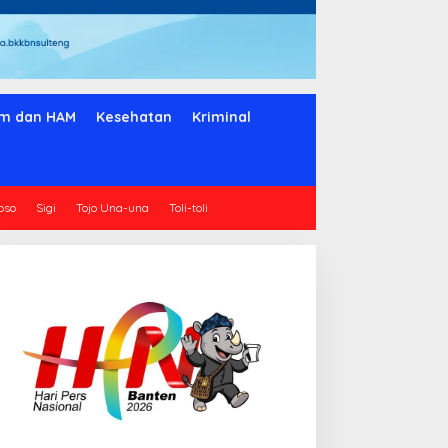
m dan HAM
Kesehatan
Kriminal
oso
Sigi
Tojo Una-una
Toli-toli