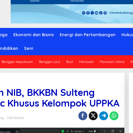
aga
Ekonomi dan Bisnis
Energi dan Pertambangan
Huku
ndidikan
Seni
Banggai kepulauan
Banggai Laut
Buol
Morowali
Morowali Utara
P
n NIB, BKKBN Sulteng
nic Khusus Kelompok UPPKA
eng
569 Dilihat