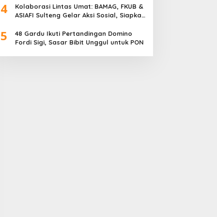
4
Meriah
Kolaborasi Lintas Umat: BAMAG, FKUB &
ASIAFI Sulteng Gelar Aksi Sosial, Siapkan
10.000 Paket Makanan Gratis
5
48 Gardu Ikuti Pertandingan Domino
Fordi Sigi, Sasar Bibit Unggul untuk PON