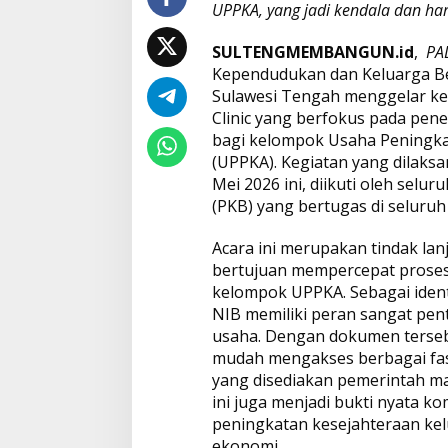
e
UPPKA, yang jadi kendala dan ha
l
a
SULTENGMEMBANGUN.id
,
PA
r
Kependudukan dan Keluarga Be
C
o
Sulawesi Tengah menggelar ke
a
Clinic yang berfokus pada pen
c
bagi kelompok Usaha Peningka
h
(UPPKA). Kegiatan yang dilaksa
i
Mei 2026 ini, diikuti oleh sel
n
g
(PKB) yang bertugas di seluruh
C
l
Acara ini merupakan tindak lan
i
bertujuan mempercepat proses
n
kelompok UPPKA. Sebagai ident
i
c
NIB memiliki peran sangat pen
K
usaha. Dengan dokumen terseb
h
mudah mengakses berbagai fas
u
yang disediakan pemerintah 
s
u
ini juga menjadi bukti nyata
s
peningkatan kesejahteraan kel
K
ekonomi.