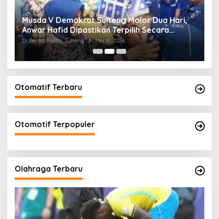
W
Musda V Demokrat Sulteng Molor Dua Hari,
M
Anwar Hafid Dipastikan Terpilih Secara
K
Aklamasi
Di Berita, Politik, Sulteng
|
Mei 10, 2026
Di 
Otomatif Terbaru
Otomotif Terpopuler
Olahraga Terbaru