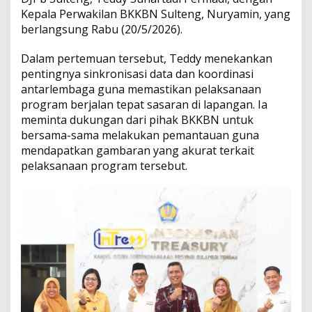
N
Kepala Perwakilan BKKBN Sulteng, Nuryamin, yang
S
berlangsung Rabu (20/5/2026).
u
l
Dalam pertemuan tersebut, Teddy menekankan
t
pentingnya sinkronisasi data dan koordinasi
e
n
antarlembaga guna memastikan pelaksanaan
g
program berjalan tepat sasaran di lapangan. Ia
P
meminta dukungan dari pihak BKKBN untuk
e
bersama-sama melakukan pemantauan guna
r
mendapatkan gambaran yang akurat terkait
e
r
pelaksanaan program tersebut.
a
t
K
o
o
r
d
i
n
a
s