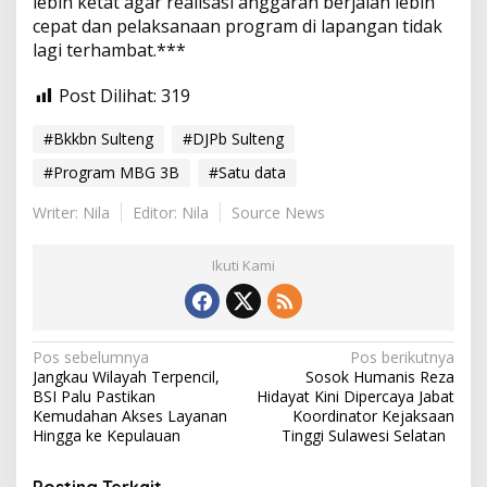
lebih ketat agar realisasi anggaran berjalan lebih
cepat dan pelaksanaan program di lapangan tidak
lagi terhambat.***
Post Dilihat:
319
#Bkkbn Sulteng
#DJPb Sulteng
#Program MBG 3B
#Satu data
Writer: Nila
Editor: Nila
Source News
Ikuti Kami
N
Pos sebelumnya
Pos berikutnya
Jangkau Wilayah Terpencil,
Sosok Humanis Reza
a
BSI Palu Pastikan
Hidayat Kini Dipercaya Jabat
v
Kemudahan Akses Layanan
Koordinator Kejaksaan
Hingga ke Kepulauan
Tinggi Sulawesi Selatan
i
g
Posting Terkait