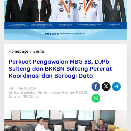
Homepage
/
Berita
P
e
Perkuat Pengawalan MBG 3B, DJPb
r
k
Sulteng dan BKKBN Sulteng Pererat
u
Koordinasi dan Berbagi Data
a
t
P
Kiki
Mei 20, 2026
Berita
,
Kesehatan
,
Pemerintahan
,
Program MBG B3
,
e
Sulteng
319 Dilihat
n
g
a
w
a
l
a