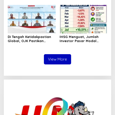
Ditemukan Mengapung di
Tetap Kokoh Juni 2026
Pantai Lere Palu, Kondisi
Tubuh Sudah Terurai
Dicabik Buaya
Di Tengah Ketidakpastian
IHSG Menguat, Jumlah
Global, OJK Pastikan
Investor Pasar Modal
Stabilitas Sektor Jasa
Tembus 30 Juta per Juli
Keuangan Tetap Terjaga
2026
View More