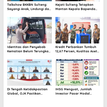
Talkshow BKKBN Sulteng:
Kejati Sulteng Tetapkan
Sayangi Anak, Lindungi dan
Mantan Kepala Bapenda
Bangun Masa Depan Lewat
Donggala Jadi Tersangka
Pengasuhan Sehat dan
Korupsi Pajak
Bijak Bermedia Digital
Pertambangan
Identitas dan Penyebab
Kredit Perbankan Tumbuh
Kematian Belum Terungkap,
12,67 Persen, Kualitas Aset
Mayat Perempuan
dan Ketahanan Modal
Ditemukan Mengapung di
Tetap Kokoh Juni 2026
Pantai Lere Palu, Kondisi
Tubuh Sudah Terurai
Dicabik Buaya
Di Tengah Ketidakpastian
IHSG Menguat, Jumlah
Global, OJK Pastikan
Investor Pasar Modal
Stabilitas Sektor Jasa
Tembus 30 Juta per Juli
Keuangan Tetap Terjaga
2026