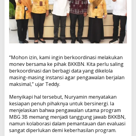
i
d
a
n
B
e
r
b
a
g
i
“Mohon izin, kami ingin berkoordinasi melakukan
D
monev bersama ke pihak BKKBN. Kita perlu saling
a
berkoordinasi dan berbagi data yang dikelola
t
a
masing-masing instansi agar pengawalan berjalan
maksimal,” ujar Teddy.
Menyikapi hal tersebut, Nuryamin menyatakan
kesiapan penuh pihaknya untuk bersinergi. Ia
menjelaskan bahwa pengawalan utama program
MBG 3B memang menjadi tanggung jawab BKKBN,
namun kolaborasi dalam pemantauan dan evaluasi
sangat diperlukan demi keberhasilan program.