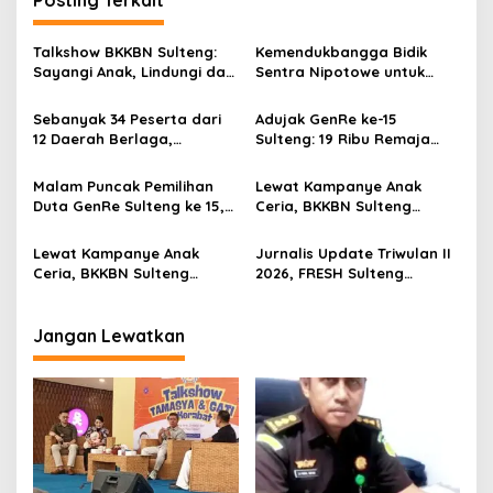
a
s
Talkshow BKKBN Sulteng:
Kemendukbangga Bidik
Sayangi Anak, Lindungi dan
Sentra Nipotowe untuk
i
Bangun Masa Depan Lewat
Sekolah Lansia
p
Pengasuhan Sehat dan
Sebanyak 34 Peserta dari
Adujak GenRe ke-15
Bijak Bermedia Digital
12 Daerah Berlaga,
Sulteng: 19 Ribu Remaja
o
Kegiatan Sukses Digelar
Jadi Agen Perubahan,
s
Secara Swadaya Tanpa
Target Juara Nasional
Malam Puncak Pemilihan
Lewat Kampanye Anak
Anggaran Pemerintah
September
Duta GenRe Sulteng ke 15,
Ceria, BKKBN Sulteng
Sukses Digelar Tanpa
Siapkan Generasi Emas
APBN/APBD
2045
Lewat Kampanye Anak
Jurnalis Update Triwulan II
Ceria, BKKBN Sulteng
2026, FRESH Sulteng
Bersama IDAI dan PDGI
Sampaikan Banyak Sektor
Kawal Tumbuh Kembang
di Sulteng yang Berpotensi
Anak Menuju Generasi Emas
Besar dalam Mendorong
Jangan Lewatkan
Pertumbuhan Ekonomi
Daerah