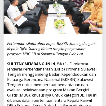
n
M
B
G
3
B
,
D
J
P
Pertemuan silaturahmi Kaper BKKBN Sulteng dengan
b
Kepala DJPb Sulteng dalam rangka pengawalan
S
program MBG 3B di Sulawesi Tengah.F-dok.ist
u
l
t
SULTENGMEMBANGUN.id
,
PALU
– Direktorat
e
Jenderal Perbendaharaan (DJPb) Provinsi Sulawesi
n
Tengah menggandeng Badan Kependudukan dan
g
Keluarga Berencana Nasional (BKKBN) Sulawesi
d
Tengah untuk memperkuat pemantauan dan
a
n
evaluasi pelaksanaan program Makan Bergizi
B
Gratis (MBG), khususnya untuk kategori 3B. Hal ini
K
dibahas dalam pertemuan antara Kepala Kanwil
K
DJPb Sulteng, Teddy Suhartadi Permadi, dengan
B