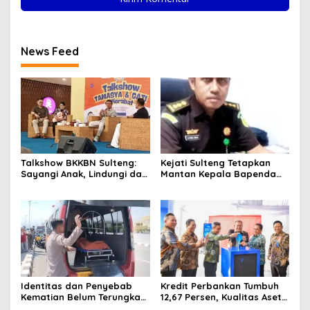
News Feed
Talkshow BKKBN Sulteng:
Kejati Sulteng Tetapkan
Sayangi Anak, Lindungi dan
Mantan Kepala Bapenda
Bangun Masa Depan Lewat
Donggala Jadi Tersangka
Pengasuhan Sehat dan
Korupsi Pajak
Bijak Bermedia Digital
Pertambangan
Identitas dan Penyebab
Kredit Perbankan Tumbuh
Kematian Belum Terungkap,
12,67 Persen, Kualitas Aset
Mayat Perempuan
dan Ketahanan Modal