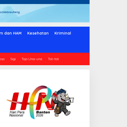
m dan HAM
Kesehatan
Kriminal
oso
Sigi
Tojo Una-una
Toli-toli