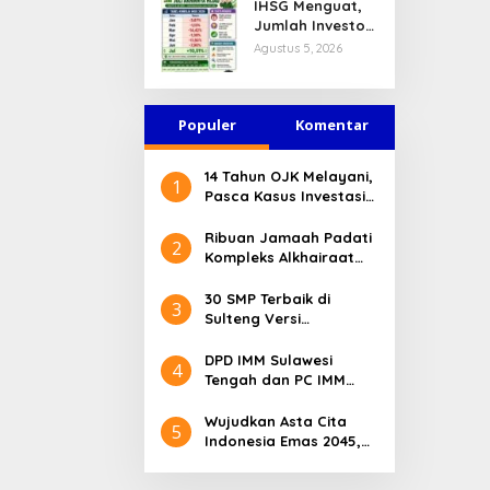
IHSG Menguat,
Jasa Keuangan
Jumlah Investor
Tetap Terjaga
Pasar Modal
Agustus 5, 2026
Tembus 30 Juta
per Juli 2026
Populer
Komentar
14 Tahun OJK Melayani,
1
Pasca Kasus Investasi
Bodong Masyarakat
Sulteng Menilai Peran
Ribuan Jamaah Padati
2
OJK Sangat Penting
Kompleks Alkhairaat
Pusat, Banyak Tokoh
Nasional dan Daerah
30 SMP Terbaik di
3
Hadir
Sulteng Versi
Kemendikdasmen 2026
DPD IMM Sulawesi
4
Tengah dan PC IMM
Palu Apresiasi Dedikasi
Mantan Kapolresta
Wujudkan Asta Cita
5
Palu
Indonesia Emas 2045,
Bupati Donggala
Luncurkan Program