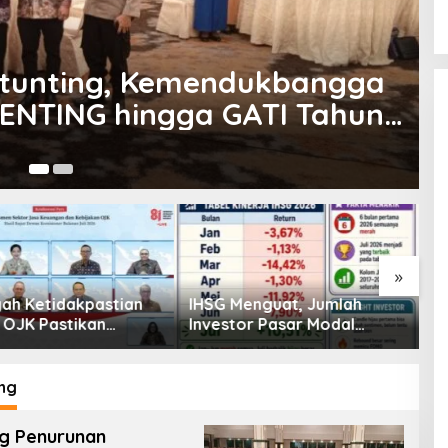
Sulteng Berisiko Stunting,
PD Miliki “Genting” Sendiri
Ma
»
enguat, Jumlah
Pembiayaan Tumbuh
K
or Pasar Modal
Positif, Ini Kondisi Terkini
S
30 Juta per Juli
Sektor PVML hingga Juni
P
2026
P
ng
g Penurunan