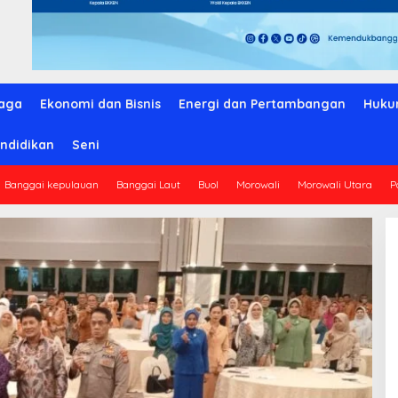
aga
Ekonomi dan Bisnis
Energi dan Pertambangan
Huku
ndidikan
Seni
Banggai kepulauan
Banggai Laut
Buol
Morowali
Morowali Utara
P