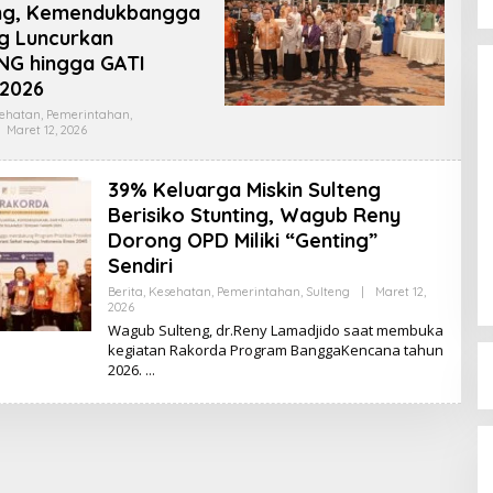
ing, Kemendukbangga
g Luncurkan
NG hingga GATI
 2026
ehatan
,
Pemerintahan
,
Maret 12, 2026
O
L
E
H
39% Keluarga Miskin Sulteng
K
I
Berisiko Stunting, Wagub Reny
Dinamika Memanas, Enam
K
Pengurus Inti DPW NasDem
Dorong OPD Miliki “Genting”
I
Sulteng Ajukan Mundur, Sekretaris:
Sendiri
Di Berita, Politik, Sulteng, Viral
|
Agustus 3, 2026
Baru Empat yang Tegas
Berita
,
Kesehatan
,
Pemerintahan
,
Sulteng
|
Maret 12,
Menyatakan
2026
O
L
Wagub Sulteng, dr.Reny Lamadjido saat membuka
E
kegiatan Rakorda Program BanggaKencana tahun
H
2026.
K
I
K
I