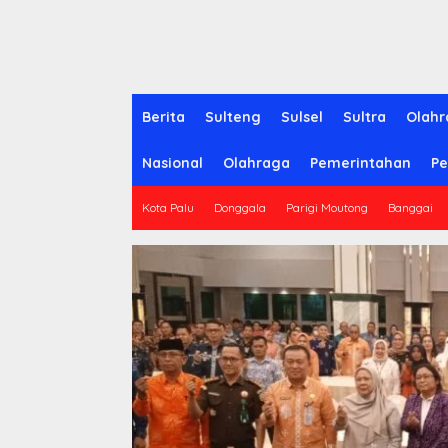
Berita
Sulteng
Sulsel
Sultra
Olahr
Nasional
Olahraga
Pemerintahan
Pe
Kota Palu
Donggala
Parigi Moutong
Banggai