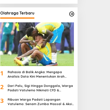
Olahraga Terbaru
1
Rahasia di Balik Angka: Mengapa
Analisis Data Kini Menentukan Arah
Juara Kompetisi Modern
2
Dari Palu, Sigi Hingga Donggala, Warga
Padati Vatulemo Nikmati CFD &
Layanan Gratis Polri
3
Ribuan Warga Padati Lapangan
Vatulemo: Senam Zumba Massal & Aksi
Sosial BAMAG Sulteng Berlangsung